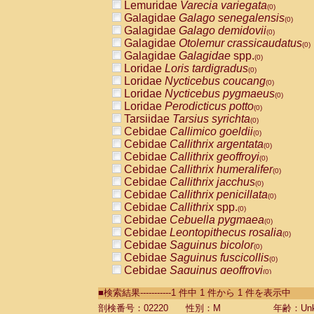
Lemuridae
Varecia variegata
(0)
Galagidae
Galago senegalensis
(0)
Galagidae
Galago demidovii
(0)
Galagidae
Otolemur crassicaudatus
(0)
Galagidae
Galagidae
spp.
(0)
Loridae
Loris tardigradus
(0)
Loridae
Nycticebus coucang
(0)
Loridae
Nycticebus pygmaeus
(0)
Loridae
Perodicticus potto
(0)
Tarsiidae
Tarsius syrichta
(0)
Cebidae
Callimico goeldii
(0)
Cebidae
Callithrix argentata
(0)
Cebidae
Callithrix geoffroyi
(0)
Cebidae
Callithrix humeralifer
(0)
Cebidae
Callithrix jacchus
(0)
Cebidae
Callithrix penicillata
(0)
Cebidae
Callithrix
spp.
(0)
Cebidae
Cebuella pygmaea
(0)
Cebidae
Leontopithecus rosalia
(0)
Cebidae
Saguinus bicolor
(0)
Cebidae
Saguinus fuscicollis
(0)
Cebidae
Saguinus geoffroyi
(0)
Cebidae
Saguinus imperator
(0)
■検索結果-----------1 件中 1 件から 1 件を表示中
Cebidae
Saguinus labiatus
(0)
Cebidae
Saguinus leucopus
剖検番号：02220
性別：M
年齢：Unk
(0)