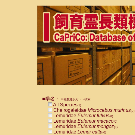
■学名：
※複数選択可・or検索
All Species
(1)
Cheirogaleidae
Microcebus murinus
(0)
Lemuridae
Eulemur fulvus
(0)
Lemuridae
Eulemur macaco
(0)
Lemuridae
Eulemur mongoz
(0)
Lemuridae
Lemur catta
(0)