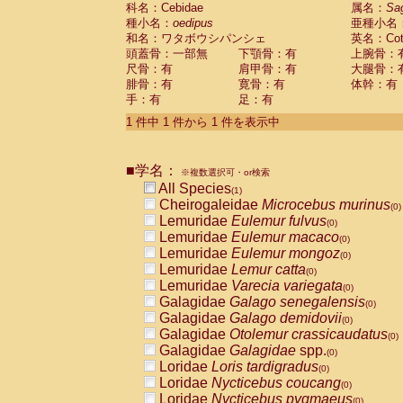
科名：Cebidae
Cebidae
Saguinus midas
属名：
Sa
(0)
種小名：
oedipus
亜種小名
Cebidae
Saguinus mystax
(0)
和名：ワタボウシパンシェ
英名：Cotto
Cebidae
Saguinus nigricollis
(0)
頭蓋骨：一部無
下顎骨：有
上腕骨：
Cebidae
Saguinus oedipus
(1)
尺骨：有
肩甲骨：有
大腿骨：
Cebidae
Saguinus weddelli
(0)
腓骨：有
寛骨：有
体幹：有
Cebidae
Saguinus
spp.
(0)
手：有
足：有
Cebidae
Aotus trivirgatus
(0)
Cebidae
Cebus albifrons
1 件中 1 件から 1 件を表示中
(0)
Cebidae
Cebus apella
(0)
Cebidae
Cebus capucinus
(0)
■学名：
Cebidae
Cebus nigrivittatus
※複数選択可・or検索
(0)
Cebidae
Cebus
spp.
All Species
(0)
(1)
Cebidae
Saimiri boliviensis
Cheirogaleidae
Microcebus murinus
(0)
(0)
Cebidae
Saimiri sciureus
Lemuridae
Eulemur fulvus
(0)
(0)
Atelidae
Alouatta caraya
Lemuridae
Eulemur macaco
(0)
(0)
Atelidae
Alouatta fusca
Lemuridae
Eulemur mongoz
(0)
(0)
Atelidae
Alouatta seniculus
Lemuridae
Lemur catta
(0)
(0)
Atelidae
Alouatta
spp.
Lemuridae
Varecia variegata
(0)
(0)
Atelidae
Ateles belzebuth
Galagidae
Galago senegalensis
(0)
(0)
Atelidae
Ateles geoffroyi
Galagidae
Galago demidovii
(0)
(0)
Atelidae
Ateles paniscus
Galagidae
Otolemur crassicaudatus
(0)
(0)
Atelidae
Ateles
spp.
Galagidae
Galagidae
spp.
(0)
(0)
Atelidae
Lagothrix lagothricha
Loridae
Loris tardigradus
(0)
(0)
Atelidae
Lagothrix lagothricha cana
Loridae
Nycticebus coucang
(0)
(0)
Pitheciidae
Cacajao calvus rubicundu
Loridae
Nycticebus pygmaeus
(0)