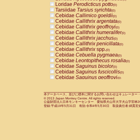
Pitheciidae
Callicebus cupreus
Loridae
Perodicticus potto
(0)
(0)
Pitheciidae
Callicebus donacophilus
Tarsiidae
Tarsius syrichta
(0
(0)
Pitheciidae
Callicebus moloch
Cebidae
Callimico goeldii
(0)
(0)
Pitheciidae
Callicebus torquatus
Cebidae
Callithrix argentata
(0)
(0)
Pitheciidae
Callicebus
spp.
Cebidae
Callithrix geoffroyi
(0)
(0)
Pitheciidae
Chiropotes satanas
Cebidae
Callithrix humeralifer
(0)
(0)
Pitheciidae
Pithecia monachus
Cebidae
Callithrix jacchus
(0)
(0)
Pitheciidae
Pithecia pithecia
Cebidae
Callithrix penicillata
(0)
(0)
Cercopithecidae
Cercocebus agilis
Cebidae
Callithrix
spp.
(0)
(0)
Cercopithecidae
Cercocebus galeritus
Cebidae
Cebuella pygmaea
(0)
Cercopithecidae
Cercocebus torquatu
Cebidae
Leontopithecus rosalia
(0)
Cercopithecidae
Cercocebus torquatus
Cebidae
Saguinus bicolor
(0)
Cercopithecidae
Cercocebus torquatu
Cebidae
Saguinus fuscicollis
(0)
Cercopithecidae
Cercocebus
hybrid
Cebidae
Saguinus geoffroyi
(0)
(0)
Cercopithecidae
Cercocebus
spp.
Cebidae
Saguinus imperator
(0)
(0)
Cercopithecidae
Lophocebus albigen
Cebidae
Saguinus labiatus
(0)
Cercopithecidae
Papio anubis
Cebidae
Saguinus leucopus
本データベース、並びに標本に関するお問い合わせはキュレーター・新宅勇太までお願い
(0)
(0)
© 2013 Japan Monkey Centre. All rights reserved.
Cercopithecidae
Papio cynocephalus
Cebidae
Saguinus midas
(
(0)
公益財団法人日本モンキーセンター 愛知県犬山市大字犬山字官林26番
Cercopithecidae
Papio hamadryas
Cebidae
Saguinus mystax
(0)
登録:平成19年5月31日 有効:令和4年5月30日 取扱責任者:綿貫宏
(0)
Cercopithecidae
Papio papio
Cebidae
Saguinus nigricollis
(0)
(0)
Cercopithecidae
Papio
spp.
Cebidae
Saguinus oedipus
(0)
(1)
Cercopithecidae
Mandrillus leucopha
Cebidae
Saguinus weddelli
(0)
Cercopithecidae
Mandrillus sphinx
Cebidae
Saguinus
spp.
(0)
(0)
Cercopithecidae
Theropithecus gelad
Cebidae
Aotus trivirgatus
(0)
Cercopithecidae
Macaca arctoides
Cebidae
Cebus albifrons
(0)
(0)