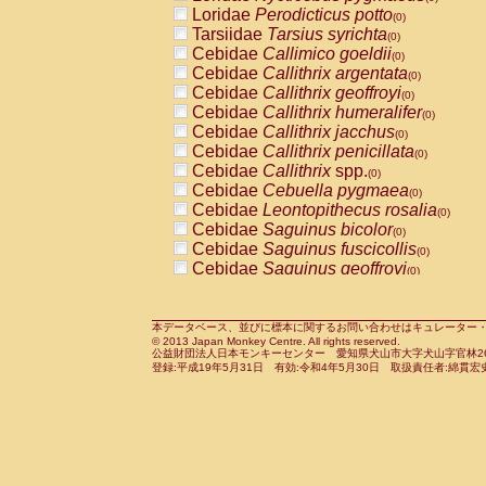
Pitheciidae
Callicebus cupreus
Loridae
Perodicticus potto
(0)
(0)
Pitheciidae
Callicebus donacophilus
Tarsiidae
Tarsius syrichta
(0
(0)
Pitheciidae
Callicebus moloch
Cebidae
Callimico goeldii
(0)
(0)
Pitheciidae
Callicebus torquatus
Cebidae
Callithrix argentata
(0)
(0)
Pitheciidae
Callicebus
spp.
Cebidae
Callithrix geoffroyi
(0)
(0)
Pitheciidae
Chiropotes satanas
Cebidae
Callithrix humeralifer
(0)
(0)
Pitheciidae
Pithecia monachus
Cebidae
Callithrix jacchus
(0)
(0)
Pitheciidae
Pithecia pithecia
Cebidae
Callithrix penicillata
(0)
(0)
Cercopithecidae
Cercocebus agilis
Cebidae
Callithrix
spp.
(0)
(0)
Cercopithecidae
Cercocebus galeritus
Cebidae
Cebuella pygmaea
(0)
Cercopithecidae
Cercocebus torquatu
Cebidae
Leontopithecus rosalia
(0)
Cercopithecidae
Cercocebus torquatus
Cebidae
Saguinus bicolor
(0)
Cercopithecidae
Cercocebus torquatu
Cebidae
Saguinus fuscicollis
(0)
Cercopithecidae
Cercocebus
hybrid
Cebidae
Saguinus geoffroyi
(0)
(0)
Cercopithecidae
Cercocebus
spp.
Cebidae
Saguinus imperator
(0)
(0)
Cercopithecidae
Lophocebus albigen
Cebidae
Saguinus labiatus
(0)
Cercopithecidae
Papio anubis
Cebidae
Saguinus leucopus
本データベース、並びに標本に関するお問い合わせはキュレーター・新宅勇太までお願い
(0)
(0)
© 2013 Japan Monkey Centre. All rights reserved.
Cercopithecidae
Papio cynocephalus
Cebidae
Saguinus midas
(
(0)
公益財団法人日本モンキーセンター 愛知県犬山市大字犬山字官林26番
Cercopithecidae
Papio hamadryas
Cebidae
Saguinus mystax
(0)
登録:平成19年5月31日 有効:令和4年5月30日 取扱責任者:綿貫宏
(0)
Cercopithecidae
Papio papio
Cebidae
Saguinus nigricollis
(0)
(0)
Cercopithecidae
Papio
spp.
Cebidae
Saguinus oedipus
(0)
(1)
Cercopithecidae
Mandrillus leucopha
Cebidae
Saguinus weddelli
(0)
Cercopithecidae
Mandrillus sphinx
Cebidae
Saguinus
spp.
(0)
(0)
Cercopithecidae
Theropithecus gelad
Cebidae
Aotus trivirgatus
(0)
Cercopithecidae
Macaca arctoides
Cebidae
Cebus albifrons
(0)
(0)