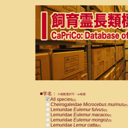
■学名：
※複数選択可・or検索
All species
(1)
Cheirogaleidae
Microcebus murinus
(0)
Lemuridae
Eulemur fulvus
(0)
Lemuridae
Eulemur macaco
(0)
Lemuridae
Eulemur mongoz
(0)
Lemuridae
Lemur catta
(0)