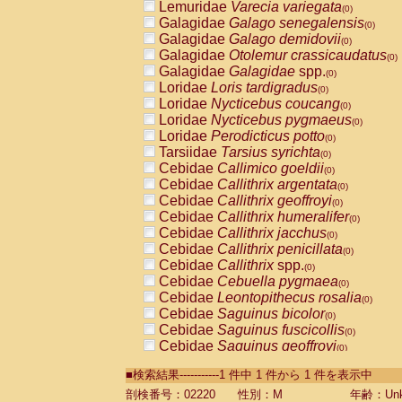
Lemuridae
Varecia variegata
(0)
Galagidae
Galago senegalensis
(0)
Galagidae
Galago demidovii
(0)
Galagidae
Otolemur crassicaudatus
(0)
Galagidae
Galagidae
spp.
(0)
Loridae
Loris tardigradus
(0)
Loridae
Nycticebus coucang
(0)
Loridae
Nycticebus pygmaeus
(0)
Loridae
Perodicticus potto
(0)
Tarsiidae
Tarsius syrichta
(0)
Cebidae
Callimico goeldii
(0)
Cebidae
Callithrix argentata
(0)
Cebidae
Callithrix geoffroyi
(0)
Cebidae
Callithrix humeralifer
(0)
Cebidae
Callithrix jacchus
(0)
Cebidae
Callithrix penicillata
(0)
Cebidae
Callithrix
spp.
(0)
Cebidae
Cebuella pygmaea
(0)
Cebidae
Leontopithecus rosalia
(0)
Cebidae
Saguinus bicolor
(0)
Cebidae
Saguinus fuscicollis
(0)
Cebidae
Saguinus geoffroyi
(0)
Cebidae
Saguinus imperator
(0)
■検索結果-----------1 件中 1 件から 1 件を表示中
Cebidae
Saguinus labiatus
(0)
Cebidae
Saguinus leucopus
剖検番号：02220
性別：M
年齢：Unk
(0)