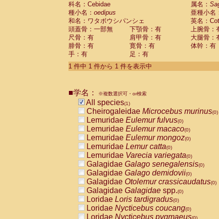
科名：Cebidae
Cebidae
Saguinus midas
属名：
Sa
(0)
種小名：
oedipus
亜種小名
Cebidae
Saguinus mystax
(0)
和名：ワタボウシパンシェ
英名：Cotto
Cebidae
Saguinus nigricollis
(0)
頭蓋骨：一部無
下顎骨：有
上腕骨：
Cebidae
Saguinus oedipus
(1)
尺骨：有
肩甲骨：有
大腿骨：
Cebidae
Saguinus weddelli
(0)
腓骨：有
寛骨：有
体幹：有
Cebidae
Saguinus
spp.
(0)
手：有
足：有
Cebidae
Aotus trivirgatus
(0)
Cebidae
Cebus albifrons
1 件中 1 件から 1 件を表示中
(0)
Cebidae
Cebus apella
(0)
Cebidae
Cebus capucinus
(0)
■学名：
Cebidae
Cebus nigrivittatus
※複数選択可・or検索
(0)
Cebidae
Cebus
spp.
All species
(0)
(1)
Cebidae
Saimiri boliviensis
Cheirogaleidae
Microcebus murinus
(0)
(0)
Cebidae
Saimiri sciureus
Lemuridae
Eulemur fulvus
(0)
(0)
Atelidae
Alouatta caraya
Lemuridae
Eulemur macaco
(0)
(0)
Atelidae
Alouatta fusca
Lemuridae
Eulemur mongoz
(0)
(0)
Atelidae
Alouatta seniculus
Lemuridae
Lemur catta
(0)
(0)
Atelidae
Alouatta
spp.
Lemuridae
Varecia variegata
(0)
(0)
Atelidae
Ateles belzebuth
Galagidae
Galago senegalensis
(0)
(0)
Atelidae
Ateles geoffroyi
Galagidae
Galago demidovii
(0)
(0)
Atelidae
Ateles paniscus
Galagidae
Otolemur crassicaudatus
(0)
(0)
Atelidae
Ateles
spp.
Galagidae
Galagidae
spp.
(0)
(0)
Atelidae
Lagothrix lagothricha
Loridae
Loris tardigradus
(0)
(0)
Atelidae
Lagothrix lagothricha cana
Loridae
Nycticebus coucang
(0)
(0)
Pitheciidae
Cacajao calvus rubicundu
Loridae
Nycticebus pygmaeus
(0)