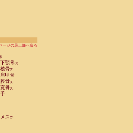
ページの最上部へ戻る
索
下顎骨
(1)
橈骨
(1)
肩甲骨
脛骨
(1)
寛骨
(1)
手
メス
(0)