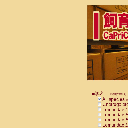
■学名：
※複数選択可・
All species
(1)
Cheirogalei
Lemuridae
E
Lemuridae
E
Lemuridae
E
Lemuridae
L