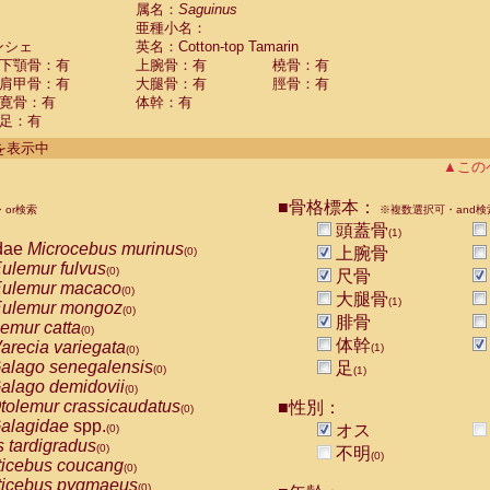
guinus midas
属名：
Saguinus
(0)
亜種小名：
guinus mystax
(0)
ンシェ
英名：Cotton-top Tamarin
uinus nigricollis
(0)
下顎骨：有
上腕骨：有
橈骨：有
guinus oedipus
(1)
肩甲骨：有
大腿骨：有
脛骨：有
uinus weddelli
(0)
寛骨：有
体幹：有
guinus
spp.
(0)
足：有
us trivirgatus
(0)
us albifrons
件を表示中
(0)
us apella
▲この
(0)
bus capucinus
(0)
us nigrivittatus
■骨格標本：
or検索
(0)
※複数選択可・and検
bus
spp.
頭蓋骨
(0)
(1)
miri boliviensis
dae
Microcebus murinus
(0)
上腕骨
(0)
miri sciureus
ulemur fulvus
(0)
(0)
尺骨
uatta caraya
ulemur macaco
(0)
(0)
大腿骨
(1)
uatta fusca
ulemur mongoz
(0)
(0)
腓骨
uatta seniculus
emur catta
(0)
(0)
uatta
spp.
体幹
arecia variegata
(0)
(1)
(0)
les belzebuth
alago senegalensis
足
(0)
(0)
(1)
les geoffroyi
alago demidovii
(0)
(0)
les paniscus
tolemur crassicaudatus
■性別：
(0)
(0)
les
spp.
alagidae
spp.
(0)
オス
(0)
othrix lagothricha
s tardigradus
(0)
(0)
不明
(0)
othrix lagothricha cana
ticebus coucang
(0)
(0)
Cacajao calvus rubicundus
ticebus pygmaeus
(0)
(0)