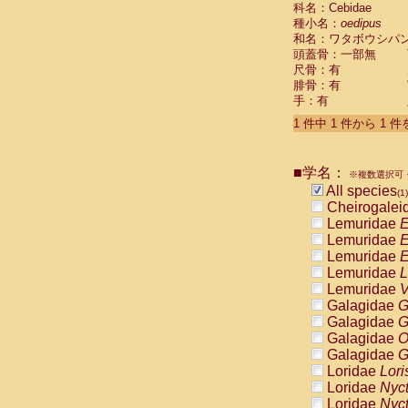
科名：Cebidae
Cebidae
Sa
種小名：
oedipus
Cebidae
Sa
和名：ワタボウシパ
Cebidae
Sag
頭蓋骨：一部無
Cebidae
Sa
尺骨：有
Cebidae
Sag
腓骨：有
Cebidae
Sa
手：有
Cebidae
Aot
Cebidae
Ceb
1 件中 1 件から 1 
Cebidae
Ceb
Cebidae
Ce
■学名：
Cebidae
Ceb
※複数選択可・
Cebidae
Ce
All species
(1)
Cebidae
Sai
Cheirogalei
Cebidae
Sai
Lemuridae
E
Atelidae
Alo
Lemuridae
E
Atelidae
Alo
Lemuridae
E
Atelidae
Alo
Lemuridae
L
Atelidae
Alo
Lemuridae
V
Atelidae
Ate
Galagidae
G
Atelidae
Ate
Galagidae
G
Atelidae
Ate
Galagidae
O
Atelidae
Ate
Galagidae
G
Atelidae
Lag
Loridae
Lori
Atelidae
Lag
Loridae
Nyc
Pitheciidae
Loridae
Nyc