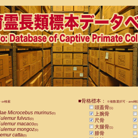
■骨格標本：
or検索
※複数選択可・and検
頭蓋骨
(1)
dae
Microcebus murinus
上腕骨
(0)
ulemur fulvus
(0)
尺骨
ulemur macaco
(0)
大腿骨
(1)
ulemur mongoz
(0)
腓骨
emur catta
(0)