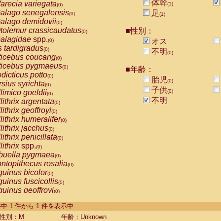
体幹
arecia variegata
(1)
(0)
alago senegalensis
足
(0)
(1)
alago demidovii
(0)
tolemur crassicaudatus
■性別：
(0)
alagidae
spp.
オス
(0)
s tardigradus
(0)
不明
(0)
ticebus coucang
(0)
ticebus pygmaeus
(0)
■年齢：
dicticus potto
(0)
胎児
(0)
rsius syrichta
(0)
子供
limico goeldii
(0)
(0)
不明
lithrix argentata
(0)
lithrix geoffroyi
(0)
lithrix humeralifer
(0)
lithrix jacchus
(0)
lithrix penicillata
(0)
lithrix
spp.
(0)
buella pygmaea
(0)
ntopithecus rosalia
(0)
uinus bicolor
(0)
uinus fuscicollis
(0)
uinus geoffroyi
(0)
uinus imperator
(0)
-1 件中 1 件から 1 件を表示中
uinus labiatus
(0)
guinus leucopus
性別：M
年齢：Unknown
(0)