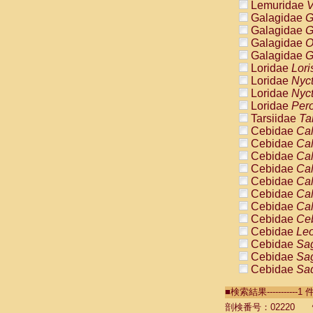
Lemuridae
V
Galagidae
G
Galagidae
G
Galagidae
O
Galagidae
G
Loridae
Lori
Loridae
Nyc
Loridae
Nyc
Loridae
Pero
Tarsiidae
Ta
Cebidae
Cal
Cebidae
Cal
Cebidae
Cal
Cebidae
Cal
Cebidae
Cal
Cebidae
Cal
Cebidae
Cal
Cebidae
Ce
Cebidae
Leo
Cebidae
Sag
Cebidae
Sag
Cebidae
Sag
Cebidae
Sag
■検索結果----------
Cebidae
Sag
Cebidae
Sa
剖検番号：02220