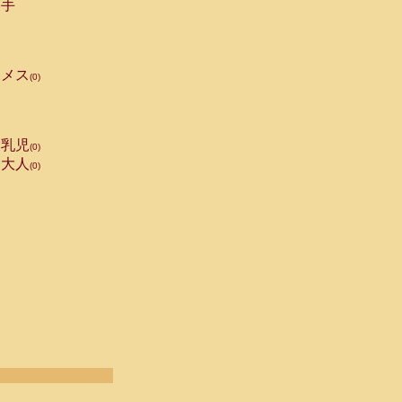
手
メス
(0)
乳児
(0)
大人
(0)