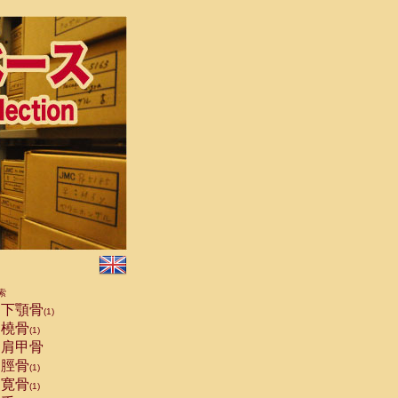
索
下顎骨
(1)
橈骨
(1)
肩甲骨
脛骨
(1)
寛骨
(1)