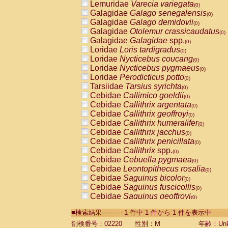
Lemuridae
Varecia variegata
(0)
Galagidae
Galago senegalensis
(0)
Galagidae
Galago demidovii
(0)
Galagidae
Otolemur crassicaudatus
(0)
Galagidae
Galagidae
spp.
(0)
Loridae
Loris tardigradus
(0)
Loridae
Nycticebus coucang
(0)
Loridae
Nycticebus pygmaeus
(0)
Loridae
Perodicticus potto
(0)
Tarsiidae
Tarsius syrichta
(0)
Cebidae
Callimico goeldii
(0)
Cebidae
Callithrix argentata
(0)
Cebidae
Callithrix geoffroyi
(0)
Cebidae
Callithrix humeralifer
(0)
Cebidae
Callithrix jacchus
(0)
Cebidae
Callithrix penicillata
(0)
Cebidae
Callithrix
spp.
(0)
Cebidae
Cebuella pygmaea
(0)
Cebidae
Leontopithecus rosalia
(0)
Cebidae
Saguinus bicolor
(0)
Cebidae
Saguinus fuscicollis
(0)
Cebidae
Saguinus geoffroyi
(0)
Cebidae
Saguinus imperator
(0)
■検索結果-----------1 件中 1 件から 1 件を表示中
Cebidae
Saguinus labiatus
(0)
Cebidae
Saguinus leucopus
剖検番号：02220
性別：M
年齢：Unk
(0)