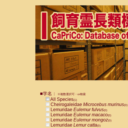
■学名：
※複数選択可・or検索
All Species
(1)
Cheirogaleidae
Microcebus murinus
(0)
Lemuridae
Eulemur fulvus
(0)
Lemuridae
Eulemur macaco
(0)
Lemuridae
Eulemur mongoz
(0)
Lemuridae
Lemur catta
(0)