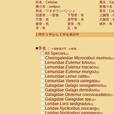
科名：Cebidae
Cebidae
Saguinus midas
属名：
Sa
(0)
種小名：
oedipus
亜種小名
Cebidae
Saguinus mystax
(0)
和名：ワタボウシパンシェ
英名：Cotto
Cebidae
Saguinus nigricollis
(0)
頭蓋骨：一部無
下顎骨：有
上腕骨：
Cebidae
Saguinus oedipus
(1)
尺骨：有
肩甲骨：有
大腿骨：
Cebidae
Saguinus weddelli
(0)
腓骨：有
寛骨：有
体幹：有
Cebidae
Saguinus
spp.
(0)
手：有
足：有
Cebidae
Aotus trivirgatus
(0)
Cebidae
Cebus albifrons
1 件中 1 件から 1 件を表示中
(0)
Cebidae
Cebus apella
(0)
Cebidae
Cebus capucinus
(0)
■学名：
Cebidae
Cebus nigrivittatus
※複数選択可・or検索
(0)
Cebidae
Cebus
spp.
All Species
(0)
(1)
Cebidae
Saimiri boliviensis
Cheirogaleidae
Microcebus murinus
(0)
(0)
Cebidae
Saimiri sciureus
Lemuridae
Eulemur fulvus
(0)
(0)
Atelidae
Alouatta caraya
Lemuridae
Eulemur macaco
(0)
(0)
Atelidae
Alouatta fusca
Lemuridae
Eulemur mongoz
(0)
(0)
Atelidae
Alouatta seniculus
Lemuridae
Lemur catta
(0)
(0)
Atelidae
Alouatta
spp.
Lemuridae
Varecia variegata
(0)
(0)
Atelidae
Ateles belzebuth
Galagidae
Galago senegalensis
(0)
(0)
Atelidae
Ateles geoffroyi
Galagidae
Galago demidovii
(0)
(0)
Atelidae
Ateles paniscus
Galagidae
Otolemur crassicaudatus
(0)
(0)
Atelidae
Ateles
spp.
Galagidae
Galagidae
spp.
(0)
(0)
Atelidae
Lagothrix lagothricha
Loridae
Loris tardigradus
(0)
(0)
Atelidae
Lagothrix lagothricha cana
Loridae
Nycticebus coucang
(0)
(0)
Pitheciidae
Cacajao calvus rubicundu
Loridae
Nycticebus pygmaeus
(0)