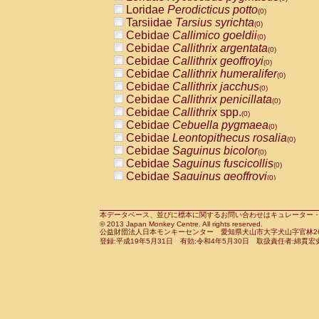
Pitheciidae
Callicebus cupreus
Loridae
Perodicticus potto
(0)
(0)
Pitheciidae
Callicebus donacophilus
Tarsiidae
Tarsius syrichta
(0
(0)
Pitheciidae
Callicebus moloch
Cebidae
Callimico goeldii
(0)
(0)
Pitheciidae
Callicebus torquatus
Cebidae
Callithrix argentata
(0)
(0)
Pitheciidae
Callicebus
spp.
Cebidae
Callithrix geoffroyi
(0)
(0)
Pitheciidae
Chiropotes satanas
Cebidae
Callithrix humeralifer
(0)
(0)
Pitheciidae
Pithecia monachus
Cebidae
Callithrix jacchus
(0)
(0)
Pitheciidae
Pithecia pithecia
Cebidae
Callithrix penicillata
(0)
(0)
Cercopithecidae
Cercocebus agilis
Cebidae
Callithrix
spp.
(0)
(0)
Cercopithecidae
Cercocebus galeritus
Cebidae
Cebuella pygmaea
(0)
Cercopithecidae
Cercocebus torquatu
Cebidae
Leontopithecus rosalia
(0)
Cercopithecidae
Cercocebus torquatus
Cebidae
Saguinus bicolor
(0)
Cercopithecidae
Cercocebus torquatu
Cebidae
Saguinus fuscicollis
(0)
Cercopithecidae
Cercocebus
hybrid
Cebidae
Saguinus geoffroyi
(0)
(0)
Cercopithecidae
Cercocebus
spp.
Cebidae
Saguinus imperator
(0)
(0)
Cercopithecidae
Lophocebus albigen
Cebidae
Saguinus labiatus
(0)
Cercopithecidae
Papio anubis
Cebidae
Saguinus leucopus
本データベース、並びに標本に関するお問い合わせはキュレーター・新宅勇太までお願い
(0)
(0)
© 2013 Japan Monkey Centre. All rights reserved.
Cercopithecidae
Papio cynocephalus
Cebidae
Saguinus midas
(
(0)
公益財団法人日本モンキーセンター 愛知県犬山市大字犬山字官林26番
Cercopithecidae
Papio hamadryas
Cebidae
Saguinus mystax
(0)
登録:平成19年5月31日 有効:令和4年5月30日 取扱責任者:綿貫宏
(0)
Cercopithecidae
Papio papio
Cebidae
Saguinus nigricollis
(0)
(0)
Cercopithecidae
Papio
spp.
Cebidae
Saguinus oedipus
(0)
(1)
Cercopithecidae
Mandrillus leucopha
Cebidae
Saguinus weddelli
(0)
Cercopithecidae
Mandrillus sphinx
Cebidae
Saguinus
spp.
(0)
(0)
Cercopithecidae
Theropithecus gelad
Cebidae
Aotus trivirgatus
(0)
Cercopithecidae
Macaca arctoides
Cebidae
Cebus albifrons
(0)
(0)