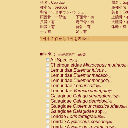
科名：Cebidae
Cebidae
Saguinus midas
属名：
Sa
(0)
種小名：
oedipus
亜種小名
Cebidae
Saguinus mystax
(0)
和名：ワタボウシパンシェ
英名：Cotto
Cebidae
Saguinus nigricollis
(0)
頭蓋骨：一部無
下顎骨：有
上腕骨：
Cebidae
Saguinus oedipus
(1)
尺骨：有
肩甲骨：有
大腿骨：
Cebidae
Saguinus weddelli
(0)
腓骨：有
寛骨：有
体幹：有
Cebidae
Saguinus
spp.
(0)
手：有
足：有
Cebidae
Aotus trivirgatus
(0)
Cebidae
Cebus albifrons
1 件中 1 件から 1 件を表示中
(0)
Cebidae
Cebus apella
(0)
Cebidae
Cebus capucinus
(0)
■学名：
Cebidae
Cebus nigrivittatus
※複数選択可・or検索
(0)
Cebidae
Cebus
spp.
All Species
(0)
(1)
Cebidae
Saimiri boliviensis
Cheirogaleidae
Microcebus murinus
(0)
(0)
Cebidae
Saimiri sciureus
Lemuridae
Eulemur fulvus
(0)
(0)
Atelidae
Alouatta caraya
Lemuridae
Eulemur macaco
(0)
(0)
Atelidae
Alouatta fusca
Lemuridae
Eulemur mongoz
(0)
(0)
Atelidae
Alouatta seniculus
Lemuridae
Lemur catta
(0)
(0)
Atelidae
Alouatta
spp.
Lemuridae
Varecia variegata
(0)
(0)
Atelidae
Ateles belzebuth
Galagidae
Galago senegalensis
(0)
(0)
Atelidae
Ateles geoffroyi
Galagidae
Galago demidovii
(0)
(0)
Atelidae
Ateles paniscus
Galagidae
Otolemur crassicaudatus
(0)
(0)
Atelidae
Ateles
spp.
Galagidae
Galagidae
spp.
(0)
(0)
Atelidae
Lagothrix lagothricha
Loridae
Loris tardigradus
(0)
(0)
Atelidae
Lagothrix lagothricha cana
Loridae
Nycticebus coucang
(0)
(0)
Pitheciidae
Cacajao calvus rubicundu
Loridae
Nycticebus pygmaeus
(0)