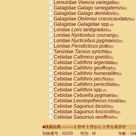
Lemuridae
Varecia variegata
(0)
Galagidae
Galago senegalensis
(0)
Galagidae
Galago demidovii
(0)
Galagidae
Otolemur crassicaudatus
(0)
Galagidae
Galagidae
spp.
(0)
Loridae
Loris tardigradus
(0)
Loridae
Nycticebus coucang
(0)
Loridae
Nycticebus pygmaeus
(0)
Loridae
Perodicticus potto
(0)
Tarsiidae
Tarsius syrichta
(0)
Cebidae
Callimico goeldii
(0)
Cebidae
Callithrix argentata
(0)
Cebidae
Callithrix geoffroyi
(0)
Cebidae
Callithrix humeralifer
(0)
Cebidae
Callithrix jacchus
(0)
Cebidae
Callithrix penicillata
(0)
Cebidae
Callithrix
spp.
(0)
Cebidae
Cebuella pygmaea
(0)
Cebidae
Leontopithecus rosalia
(0)
Cebidae
Saguinus bicolor
(0)
Cebidae
Saguinus fuscicollis
(0)
Cebidae
Saguinus geoffroyi
(0)
Cebidae
Saguinus imperator
(0)
■検索結果-----------1 件中 1 件から 1 件を表示中
Cebidae
Saguinus labiatus
(0)
Cebidae
Saguinus leucopus
剖検番号：02220
性別：M
年齢：Unk
(0)