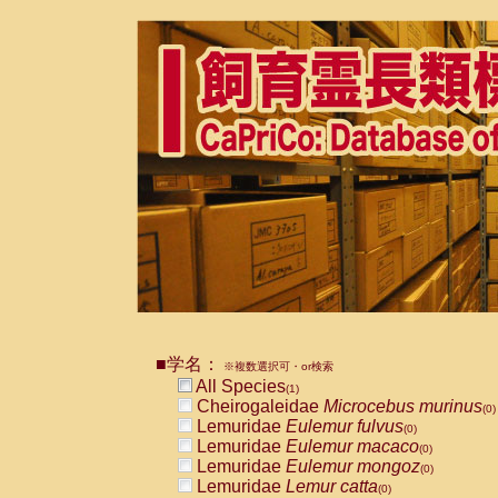
■学名：
※複数選択可・or検索
All Species
(1)
Cheirogaleidae
Microcebus murinus
(0)
Lemuridae
Eulemur fulvus
(0)
Lemuridae
Eulemur macaco
(0)
Lemuridae
Eulemur mongoz
(0)
Lemuridae
Lemur catta
(0)