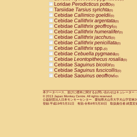
Pitheciidae
Callicebus cupreus
Loridae
Perodicticus potto
(0)
(0)
Pitheciidae
Callicebus donacophilus
Tarsiidae
Tarsius syrichta
(0
(0)
Pitheciidae
Callicebus moloch
Cebidae
Callimico goeldii
(0)
(0)
Pitheciidae
Callicebus torquatus
Cebidae
Callithrix argentata
(0)
(0)
Pitheciidae
Callicebus
spp.
Cebidae
Callithrix geoffroyi
(0)
(0)
Pitheciidae
Chiropotes satanas
Cebidae
Callithrix humeralifer
(0)
(0)
Pitheciidae
Pithecia monachus
Cebidae
Callithrix jacchus
(0)
(0)
Pitheciidae
Pithecia pithecia
Cebidae
Callithrix penicillata
(0)
(0)
Cercopithecidae
Cercocebus agilis
Cebidae
Callithrix
spp.
(0)
(0)
Cercopithecidae
Cercocebus galeritus
Cebidae
Cebuella pygmaea
(0)
Cercopithecidae
Cercocebus torquatu
Cebidae
Leontopithecus rosalia
(0)
Cercopithecidae
Cercocebus torquatus
Cebidae
Saguinus bicolor
(0)
Cercopithecidae
Cercocebus torquatu
Cebidae
Saguinus fuscicollis
(0)
Cercopithecidae
Cercocebus
hybrid
Cebidae
Saguinus geoffroyi
(0)
(0)
Cercopithecidae
Cercocebus
spp.
Cebidae
Saguinus imperator
(0)
(0)
Cercopithecidae
Lophocebus albigen
Cebidae
Saguinus labiatus
(0)
Cercopithecidae
Papio anubis
Cebidae
Saguinus leucopus
本データベース、並びに標本に関するお問い合わせはキュレーター・新宅勇太までお願い
(0)
(0)
© 2013 Japan Monkey Centre. All rights reserved.
Cercopithecidae
Papio cynocephalus
Cebidae
Saguinus midas
(
(0)
公益財団法人日本モンキーセンター 愛知県犬山市大字犬山字官林26番
Cercopithecidae
Papio hamadryas
Cebidae
Saguinus mystax
(0)
登録:平成19年5月31日 有効:令和4年5月30日 取扱責任者:綿貫宏
(0)
Cercopithecidae
Papio papio
Cebidae
Saguinus nigricollis
(0)
(0)
Cercopithecidae
Papio
spp.
Cebidae
Saguinus oedipus
(0)
(1)
Cercopithecidae
Mandrillus leucopha
Cebidae
Saguinus weddelli
(0)
Cercopithecidae
Mandrillus sphinx
Cebidae
Saguinus
spp.
(0)
(0)
Cercopithecidae
Theropithecus gelad
Cebidae
Aotus trivirgatus
(0)
Cercopithecidae
Macaca arctoides
Cebidae
Cebus albifrons
(0)
(0)