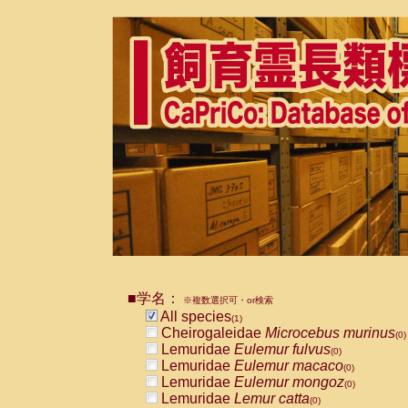
■学名：
※複数選択可・or検索
All species
(1)
Cheirogaleidae
Microcebus murinus
(0)
Lemuridae
Eulemur fulvus
(0)
Lemuridae
Eulemur macaco
(0)
Lemuridae
Eulemur mongoz
(0)
Lemuridae
Lemur catta
(0)