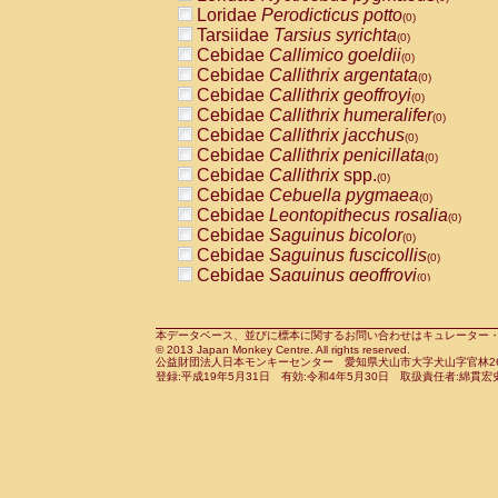
Pitheciidae
Callicebus cupreus
Loridae
Perodicticus potto
(0)
(0)
Pitheciidae
Callicebus donacophilus
Tarsiidae
Tarsius syrichta
(0
(0)
Pitheciidae
Callicebus moloch
Cebidae
Callimico goeldii
(0)
(0)
Pitheciidae
Callicebus torquatus
Cebidae
Callithrix argentata
(0)
(0)
Pitheciidae
Callicebus
spp.
Cebidae
Callithrix geoffroyi
(0)
(0)
Pitheciidae
Chiropotes satanas
Cebidae
Callithrix humeralifer
(0)
(0)
Pitheciidae
Pithecia monachus
Cebidae
Callithrix jacchus
(0)
(0)
Pitheciidae
Pithecia pithecia
Cebidae
Callithrix penicillata
(0)
(0)
Cercopithecidae
Cercocebus agilis
Cebidae
Callithrix
spp.
(0)
(0)
Cercopithecidae
Cercocebus galeritus
Cebidae
Cebuella pygmaea
(0)
Cercopithecidae
Cercocebus torquatu
Cebidae
Leontopithecus rosalia
(0)
Cercopithecidae
Cercocebus torquatus
Cebidae
Saguinus bicolor
(0)
Cercopithecidae
Cercocebus torquatu
Cebidae
Saguinus fuscicollis
(0)
Cercopithecidae
Cercocebus
hybrid
Cebidae
Saguinus geoffroyi
(0)
(0)
Cercopithecidae
Cercocebus
spp.
Cebidae
Saguinus imperator
(0)
(0)
Cercopithecidae
Lophocebus albigen
Cebidae
Saguinus labiatus
(0)
Cercopithecidae
Papio anubis
Cebidae
Saguinus leucopus
本データベース、並びに標本に関するお問い合わせはキュレーター・新宅勇太までお願い
(0)
(0)
© 2013 Japan Monkey Centre. All rights reserved.
Cercopithecidae
Papio cynocephalus
Cebidae
Saguinus midas
(
(0)
公益財団法人日本モンキーセンター 愛知県犬山市大字犬山字官林26番
Cercopithecidae
Papio hamadryas
Cebidae
Saguinus mystax
(0)
登録:平成19年5月31日 有効:令和4年5月30日 取扱責任者:綿貫宏
(0)
Cercopithecidae
Papio papio
Cebidae
Saguinus nigricollis
(0)
(0)
Cercopithecidae
Papio
spp.
Cebidae
Saguinus oedipus
(0)
(1)
Cercopithecidae
Mandrillus leucopha
Cebidae
Saguinus weddelli
(0)
Cercopithecidae
Mandrillus sphinx
Cebidae
Saguinus
spp.
(0)
(0)
Cercopithecidae
Theropithecus gelad
Cebidae
Aotus trivirgatus
(0)
Cercopithecidae
Macaca arctoides
Cebidae
Cebus albifrons
(0)
(0)