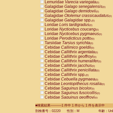
Lemuridae
Varecia variegata
(0)
Galagidae
Galago senegalensis
(0)
Galagidae
Galago demidovii
(0)
Galagidae
Otolemur crassicaudatus
(0)
Galagidae
Galagidae
spp.
(0)
Loridae
Loris tardigradus
(0)
Loridae
Nycticebus coucang
(0)
Loridae
Nycticebus pygmaeus
(0)
Loridae
Perodicticus potto
(0)
Tarsiidae
Tarsius syrichta
(0)
Cebidae
Callimico goeldii
(0)
Cebidae
Callithrix argentata
(0)
Cebidae
Callithrix geoffroyi
(0)
Cebidae
Callithrix humeralifer
(0)
Cebidae
Callithrix jacchus
(0)
Cebidae
Callithrix penicillata
(0)
Cebidae
Callithrix
spp.
(0)
Cebidae
Cebuella pygmaea
(0)
Cebidae
Leontopithecus rosalia
(0)
Cebidae
Saguinus bicolor
(0)
Cebidae
Saguinus fuscicollis
(0)
Cebidae
Saguinus geoffroyi
(0)
Cebidae
Saguinus imperator
(0)
■検索結果-----------1 件中 1 件から 1 件を表示中
Cebidae
Saguinus labiatus
(0)
Cebidae
Saguinus leucopus
剖検番号：02220
性別：M
年齢：Unk
(0)