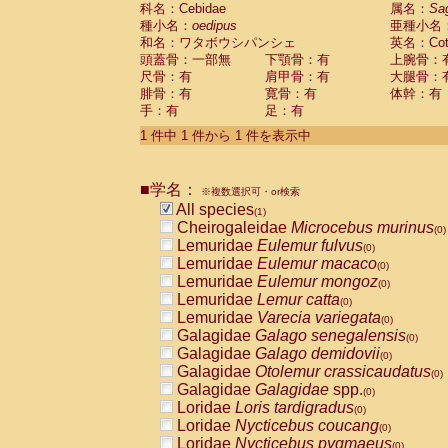
科名：Cebidae
Cebidae
Saguinus midas
属名：
Sa
(0)
種小名：
oedipus
亜種小名
Cebidae
Saguinus mystax
(0)
和名：ワタボウシパンシェ
英名：Cotto
Cebidae
Saguinus nigricollis
(0)
頭蓋骨：一部無
下顎骨：有
上腕骨：
Cebidae
Saguinus oedipus
(1)
尺骨：有
肩甲骨：有
大腿骨：
Cebidae
Saguinus weddelli
(0)
腓骨：有
寛骨：有
体幹：有
Cebidae
Saguinus
spp.
(0)
手：有
足：有
Cebidae
Aotus trivirgatus
(0)
Cebidae
Cebus albifrons
1 件中 1 件から 1 件を表示中
(0)
Cebidae
Cebus apella
(0)
Cebidae
Cebus capucinus
(0)
■学名：
Cebidae
Cebus nigrivittatus
※複数選択可・or検索
(0)
Cebidae
Cebus
spp.
All species
(0)
(1)
Cebidae
Saimiri boliviensis
Cheirogaleidae
Microcebus murinus
(0)
(0)
Cebidae
Saimiri sciureus
Lemuridae
Eulemur fulvus
(0)
(0)
Atelidae
Alouatta caraya
Lemuridae
Eulemur macaco
(0)
(0)
Atelidae
Alouatta fusca
Lemuridae
Eulemur mongoz
(0)
(0)
Atelidae
Alouatta seniculus
Lemuridae
Lemur catta
(0)
(0)
Atelidae
Alouatta
spp.
Lemuridae
Varecia variegata
(0)
(0)
Atelidae
Ateles belzebuth
Galagidae
Galago senegalensis
(0)
(0)
Atelidae
Ateles geoffroyi
Galagidae
Galago demidovii
(0)
(0)
Atelidae
Ateles paniscus
Galagidae
Otolemur crassicaudatus
(0)
(0)
Atelidae
Ateles
spp.
Galagidae
Galagidae
spp.
(0)
(0)
Atelidae
Lagothrix lagothricha
Loridae
Loris tardigradus
(0)
(0)
Atelidae
Lagothrix lagothricha cana
Loridae
Nycticebus coucang
(0)
(0)
Pitheciidae
Cacajao calvus rubicundu
Loridae
Nycticebus pygmaeus
(0)