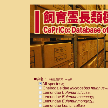
■学名：
※複数選択可・or検索
All species
(1)
Cheirogaleidae
Microcebus murinus
(0)
Lemuridae
Eulemur fulvus
(0)
Lemuridae
Eulemur macaco
(0)
Lemuridae
Eulemur mongoz
(0)
Lemuridae
Lemur catta
(0)