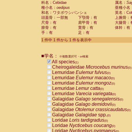
科名：Cebidae
Cebidae
Saguinus midas
属名：
Sa
(0)
種小名：
oedipus
亜種小名
Cebidae
Saguinus mystax
(0)
和名：ワタボウシパンシェ
英名：Cotto
Cebidae
Saguinus nigricollis
(0)
頭蓋骨：一部無
下顎骨：有
上腕骨：
Cebidae
Saguinus oedipus
(1)
尺骨：有
肩甲骨：有
大腿骨：
Cebidae
Saguinus weddelli
(0)
腓骨：有
寛骨：有
体幹：有
Cebidae
Saguinus
spp.
(0)
手：有
足：有
Cebidae
Aotus trivirgatus
(0)
Cebidae
Cebus albifrons
1 件中 1 件から 1 件を表示中
(0)
Cebidae
Cebus apella
(0)
Cebidae
Cebus capucinus
(0)
■学名：
Cebidae
Cebus nigrivittatus
※複数選択可・or検索
(0)
Cebidae
Cebus
spp.
All species
(0)
(1)
Cebidae
Saimiri boliviensis
Cheirogaleidae
Microcebus murinus
(0)
(0)
Cebidae
Saimiri sciureus
Lemuridae
Eulemur fulvus
(0)
(0)
Atelidae
Alouatta caraya
Lemuridae
Eulemur macaco
(0)
(0)
Atelidae
Alouatta fusca
Lemuridae
Eulemur mongoz
(0)
(0)
Atelidae
Alouatta seniculus
Lemuridae
Lemur catta
(0)
(0)
Atelidae
Alouatta
spp.
Lemuridae
Varecia variegata
(0)
(0)
Atelidae
Ateles belzebuth
Galagidae
Galago senegalensis
(0)
(0)
Atelidae
Ateles geoffroyi
Galagidae
Galago demidovii
(0)
(0)
Atelidae
Ateles paniscus
Galagidae
Otolemur crassicaudatus
(0)
(0)
Atelidae
Ateles
spp.
Galagidae
Galagidae
spp.
(0)
(0)
Atelidae
Lagothrix lagothricha
Loridae
Loris tardigradus
(0)
(0)
Atelidae
Lagothrix lagothricha cana
Loridae
Nycticebus coucang
(0)
(0)
Pitheciidae
Cacajao calvus rubicundu
Loridae
Nycticebus pygmaeus
(0)