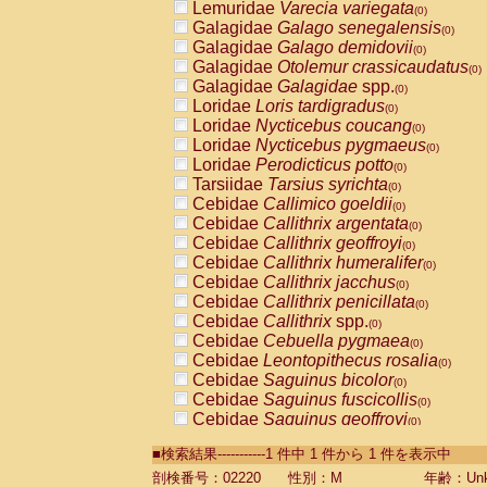
Lemuridae
Varecia variegata
(0)
Galagidae
Galago senegalensis
(0)
Galagidae
Galago demidovii
(0)
Galagidae
Otolemur crassicaudatus
(0)
Galagidae
Galagidae
spp.
(0)
Loridae
Loris tardigradus
(0)
Loridae
Nycticebus coucang
(0)
Loridae
Nycticebus pygmaeus
(0)
Loridae
Perodicticus potto
(0)
Tarsiidae
Tarsius syrichta
(0)
Cebidae
Callimico goeldii
(0)
Cebidae
Callithrix argentata
(0)
Cebidae
Callithrix geoffroyi
(0)
Cebidae
Callithrix humeralifer
(0)
Cebidae
Callithrix jacchus
(0)
Cebidae
Callithrix penicillata
(0)
Cebidae
Callithrix
spp.
(0)
Cebidae
Cebuella pygmaea
(0)
Cebidae
Leontopithecus rosalia
(0)
Cebidae
Saguinus bicolor
(0)
Cebidae
Saguinus fuscicollis
(0)
Cebidae
Saguinus geoffroyi
(0)
Cebidae
Saguinus imperator
(0)
■検索結果-----------1 件中 1 件から 1 件を表示中
Cebidae
Saguinus labiatus
(0)
Cebidae
Saguinus leucopus
剖検番号：02220
性別：M
年齢：Unk
(0)