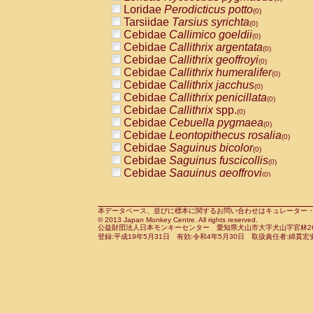
Pitheciidae
Callicebus cupreus
Loridae
Perodicticus potto
(0)
(0)
Pitheciidae
Callicebus donacophilus
Tarsiidae
Tarsius syrichta
(0
(0)
Pitheciidae
Callicebus moloch
Cebidae
Callimico goeldii
(0)
(0)
Pitheciidae
Callicebus torquatus
Cebidae
Callithrix argentata
(0)
(0)
Pitheciidae
Callicebus
spp.
Cebidae
Callithrix geoffroyi
(0)
(0)
Pitheciidae
Chiropotes satanas
Cebidae
Callithrix humeralifer
(0)
(0)
Pitheciidae
Pithecia monachus
Cebidae
Callithrix jacchus
(0)
(0)
Pitheciidae
Pithecia pithecia
Cebidae
Callithrix penicillata
(0)
(0)
Cercopithecidae
Cercocebus agilis
Cebidae
Callithrix
spp.
(0)
(0)
Cercopithecidae
Cercocebus galeritus
Cebidae
Cebuella pygmaea
(0)
Cercopithecidae
Cercocebus torquatu
Cebidae
Leontopithecus rosalia
(0)
Cercopithecidae
Cercocebus torquatus
Cebidae
Saguinus bicolor
(0)
Cercopithecidae
Cercocebus torquatu
Cebidae
Saguinus fuscicollis
(0)
Cercopithecidae
Cercocebus
hybrid
Cebidae
Saguinus geoffroyi
(0)
(0)
Cercopithecidae
Cercocebus
spp.
Cebidae
Saguinus imperator
(0)
(0)
Cercopithecidae
Lophocebus albigen
Cebidae
Saguinus labiatus
(0)
Cercopithecidae
Papio anubis
Cebidae
Saguinus leucopus
本データベース、並びに標本に関するお問い合わせはキュレーター・新宅勇太までお願い
(0)
(0)
© 2013 Japan Monkey Centre. All rights reserved.
Cercopithecidae
Papio cynocephalus
Cebidae
Saguinus midas
(
(0)
公益財団法人日本モンキーセンター 愛知県犬山市大字犬山字官林26番
Cercopithecidae
Papio hamadryas
Cebidae
Saguinus mystax
(0)
登録:平成19年5月31日 有効:令和4年5月30日 取扱責任者:綿貫宏
(0)
Cercopithecidae
Papio papio
Cebidae
Saguinus nigricollis
(0)
(0)
Cercopithecidae
Papio
spp.
Cebidae
Saguinus oedipus
(0)
(1)
Cercopithecidae
Mandrillus leucopha
Cebidae
Saguinus weddelli
(0)
Cercopithecidae
Mandrillus sphinx
Cebidae
Saguinus
spp.
(0)
(0)
Cercopithecidae
Theropithecus gelad
Cebidae
Aotus trivirgatus
(0)
Cercopithecidae
Macaca arctoides
Cebidae
Cebus albifrons
(0)
(0)