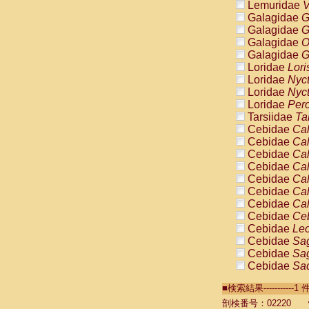
Lemuridae
V
Galagidae
G
Galagidae
G
Galagidae
O
Galagidae
G
Loridae
Lori
Loridae
Nyc
Loridae
Nyc
Loridae
Pero
Tarsiidae
Ta
Cebidae
Cal
Cebidae
Cal
Cebidae
Cal
Cebidae
Cal
Cebidae
Cal
Cebidae
Cal
Cebidae
Cal
Cebidae
Ce
Cebidae
Leo
Cebidae
Sag
Cebidae
Sag
Cebidae
Sag
Cebidae
Sag
■検索結果----------
Cebidae
Sag
Cebidae
Sa
剖検番号：02220