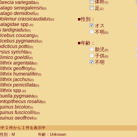
体幹
arecia variegata
(1)
(0)
alago senegalensis
足
(0)
(1)
alago demidovii
(0)
tolemur crassicaudatus
■性別：
(0)
alagidae
spp.
オス
(0)
s tardigradus
(0)
不明
(0)
ticebus coucang
(0)
ticebus pygmaeus
(0)
■年齢：
dicticus potto
(0)
胎児
(0)
rsius syrichta
(0)
子供
limico goeldii
(0)
(0)
不明
lithrix argentata
(0)
lithrix geoffroyi
(0)
lithrix humeralifer
(0)
lithrix jacchus
(0)
lithrix penicillata
(0)
lithrix
spp.
(0)
buella pygmaea
(0)
ntopithecus rosalia
(0)
uinus bicolor
(0)
uinus fuscicollis
(0)
uinus geoffroyi
(0)
uinus imperator
(0)
-1 件中 1 件から 1 件を表示中
uinus labiatus
(0)
guinus leucopus
性別：M
年齢：Unknown
(0)