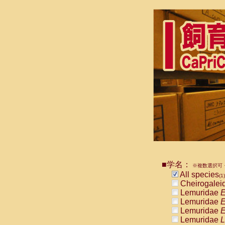
■学名：
※複数選択可・
All species
(1)
Cheirogalei
Lemuridae
E
Lemuridae
E
Lemuridae
E
Lemuridae
L