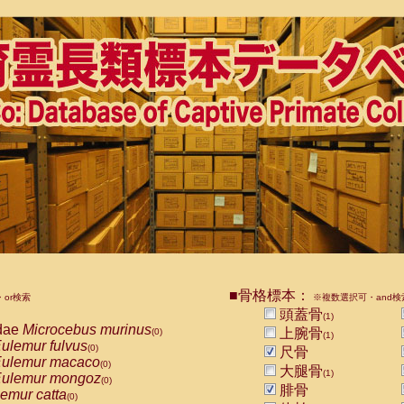
■骨格標本：
or検索
※複数選択可・and検
頭蓋骨
(1)
dae
Microcebus murinus
上腕骨
(0)
(1)
ulemur fulvus
(0)
尺骨
ulemur macaco
(0)
大腿骨
(1)
ulemur mongoz
(0)
腓骨
emur catta
(0)