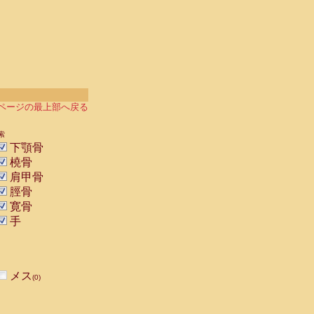
ページの最上部へ戻る
索
下顎骨
橈骨
肩甲骨
脛骨
寛骨
手
メス
(0)