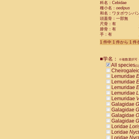
科名：Cebidae
Cebidae
Sa
種小名：
oedipus
Cebidae
Sa
和名：ワタボウシパ
Cebidae
Sag
頭蓋骨：一部無
Cebidae
Sa
尺骨：有
Cebidae
Sag
腓骨：有
Cebidae
Sa
手：有
Cebidae
Aot
Cebidae
Ceb
1 件中 1 件から 1 
Cebidae
Ceb
Cebidae
Ce
■学名：
Cebidae
Ceb
※複数選択可・
Cebidae
Ce
All species
(1)
Cebidae
Sai
Cheirogalei
Cebidae
Sai
Lemuridae
E
Atelidae
Alo
Lemuridae
E
Atelidae
Alo
Lemuridae
E
Atelidae
Alo
Lemuridae
L
Atelidae
Alo
Lemuridae
V
Atelidae
Ate
Galagidae
G
Atelidae
Ate
Galagidae
G
Atelidae
Ate
Galagidae
O
Atelidae
Ate
Galagidae
G
Atelidae
Lag
Loridae
Lori
Atelidae
Lag
Loridae
Nyc
Pitheciidae
Loridae
Nyc