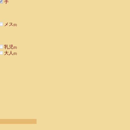
手
メス
(0)
乳児
(0)
大人
(0)