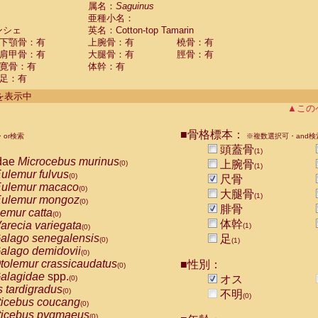
guinus midas
属名：
Saguinus
(0)
亜種小名：
guinus mystax
(0)
ンシェ
英名：Cotton-top Tamarin
uinus nigricollis
(0)
下顎骨：有
上腕骨：有
橈骨：有
guinus oedipus
(1)
肩甲骨：有
大腿骨：有
脛骨：有
uinus weddelli
(0)
寛骨：有
体幹：有
guinus
spp.
(0)
足：有
us trivirgatus
(0)
us albifrons
件を表示中
(0)
us apella
▲この
(0)
bus capucinus
(0)
us nigrivittatus
■骨格標本：
or検索
(0)
※複数選択可・and検
bus
spp.
頭蓋骨
(0)
(1)
miri boliviensis
dae
Microcebus murinus
(0)
上腕骨
(0)
(1)
miri sciureus
ulemur fulvus
(0)
(0)
尺骨
uatta caraya
ulemur macaco
(0)
(0)
大腿骨
(1)
uatta fusca
ulemur mongoz
(0)
(0)
腓骨
uatta seniculus
emur catta
(0)
(0)
uatta
spp.
体幹
arecia variegata
(0)
(1)
(0)
les belzebuth
alago senegalensis
足
(0)
(0)
(1)
les geoffroyi
alago demidovii
(0)
(0)
les paniscus
tolemur crassicaudatus
■性別：
(0)
(0)
les
spp.
alagidae
spp.
(0)
オス
(0)
othrix lagothricha
s tardigradus
(0)
(0)
不明
(0)
othrix lagothricha cana
ticebus coucang
(0)
(0)
Cacajao calvus rubicundus
ticebus pygmaeus
(0)
(0)