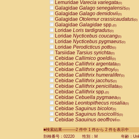
Lemuridae
Varecia variegata
(0)
Galagidae
Galago senegalensis
(0)
Galagidae
Galago demidovii
(0)
Galagidae
Otolemur crassicaudatus
(0)
Galagidae
Galagidae
spp.
(0)
Loridae
Loris tardigradus
(0)
Loridae
Nycticebus coucang
(0)
Loridae
Nycticebus pygmaeus
(0)
Loridae
Perodicticus potto
(0)
Tarsiidae
Tarsius syrichta
(0)
Cebidae
Callimico goeldii
(0)
Cebidae
Callithrix argentata
(0)
Cebidae
Callithrix geoffroyi
(0)
Cebidae
Callithrix humeralifer
(0)
Cebidae
Callithrix jacchus
(0)
Cebidae
Callithrix penicillata
(0)
Cebidae
Callithrix
spp.
(0)
Cebidae
Cebuella pygmaea
(0)
Cebidae
Leontopithecus rosalia
(0)
Cebidae
Saguinus bicolor
(0)
Cebidae
Saguinus fuscicollis
(0)
Cebidae
Saguinus geoffroyi
(0)
Cebidae
Saguinus imperator
(0)
■検索結果-----------2 件中 1 件から 2 件を表示中
Cebidae
Saguinus labiatus
(0)
Cebidae
Saguinus leucopus
剖検番号：02220
性別：M
年齢：Unk
(0)