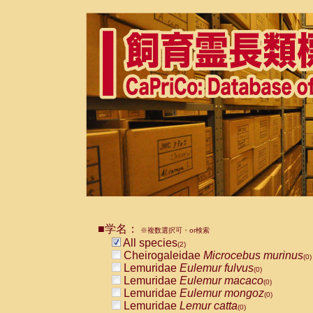
■学名：
※複数選択可・or検索
All species
(2)
Cheirogaleidae
Microcebus murinus
(0)
Lemuridae
Eulemur fulvus
(0)
Lemuridae
Eulemur macaco
(0)
Lemuridae
Eulemur mongoz
(0)
Lemuridae
Lemur catta
(0)