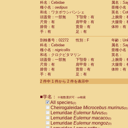
科名：Cebidae
Cebidae
Saguinus midas
属名：
Sa
(0)
種小名：
oedipus
亜種小名
Cebidae
Saguinus mystax
(0)
和名：ワタボウシパンシェ
英名：Cotto
Cebidae
Saguinus nigricollis
(1)
頭蓋骨：一部無
下顎骨：有
上腕骨：
Cebidae
Saguinus oedipus
(1)
尺骨：有
肩甲骨：有
大腿骨：
Cebidae
Saguinus weddelli
(0)
腓骨：有
寛骨：有
体幹：有
Cebidae
Saguinus
spp.
(0)
手：有
足：有
Cebidae
Aotus trivirgatus
(0)
Cebidae
Cebus albifrons
(0)
剖検番号：02272
性別：F
年齢：Unk
Cebidae
Cebus apella
科名：Cebidae
(0)
属名：
Sa
Cebidae
Cebus capucinus
種小名：
nigricollis
亜種小名
(0)
Cebidae
Cebus nigrivittatus
和名：クロクビタマリン
英名：
(0)
Cebidae
Cebus
spp.
頭蓋骨：一部無
下顎骨：有
上腕骨：
(0)
Cebidae
Saimiri boliviensis
尺骨：有
肩甲骨：有
大腿骨：
(0)
腓骨：有
Cebidae
Saimiri sciureus
寛骨：有
体幹：有
(0)
手：有
足：有
Atelidae
Alouatta caraya
(0)
Atelidae
Alouatta fusca
(0)
2 件中 1 件から 2 件を表示中
Atelidae
Alouatta seniculus
(0)
Atelidae
Alouatta
spp.
(0)
Atelidae
Ateles belzebuth
■学名：
(0)
※複数選択可・or検索
Atelidae
Ateles geoffroyi
(0)
All species
(2)
Atelidae
Ateles paniscus
(0)
Cheirogaleidae
Microcebus murinus
(0)
Atelidae
Ateles
spp.
(0)
Lemuridae
Eulemur fulvus
(0)
Atelidae
Lagothrix lagothricha
(0)
Lemuridae
Eulemur macaco
(0)
Atelidae
Lagothrix lagothricha cana
(0)
Lemuridae
Eulemur mongoz
(0)
Pitheciidae
Cacajao calvus rubicundu