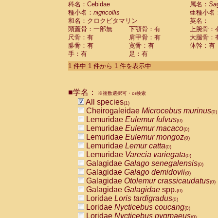
科名：Cebidae
Cebidae
Saguinus midas
属名：
Sa
(0)
種小名：
nigricollis
亜種小名
Cebidae
Saguinus mystax
(0)
和名：クロクビタマリン
英名：
Cebidae
Saguinus nigricollis
(1)
頭蓋骨：一部無
下顎骨：有
上腕骨：
Cebidae
Saguinus oedipus
(0)
尺骨：有
肩甲骨：有
大腿骨：
Cebidae
Saguinus weddelli
(0)
腓骨：有
寛骨：有
体幹：有
Cebidae
Saguinus
spp.
(0)
手：有
足：有
Cebidae
Aotus trivirgatus
(0)
Cebidae
Cebus albifrons
1 件中 1 件から 1 件を表示中
(0)
Cebidae
Cebus apella
(0)
Cebidae
Cebus capucinus
(0)
■学名：
Cebidae
Cebus nigrivittatus
※複数選択可・or検索
(0)
Cebidae
Cebus
spp.
All species
(0)
(1)
Cebidae
Saimiri boliviensis
Cheirogaleidae
Microcebus murinus
(0)
(0)
Cebidae
Saimiri sciureus
Lemuridae
Eulemur fulvus
(0)
(0)
Atelidae
Alouatta caraya
Lemuridae
Eulemur macaco
(0)
(0)
Atelidae
Alouatta fusca
Lemuridae
Eulemur mongoz
(0)
(0)
Atelidae
Alouatta seniculus
Lemuridae
Lemur catta
(0)
(0)
Atelidae
Alouatta
spp.
Lemuridae
Varecia variegata
(0)
(0)
Atelidae
Ateles belzebuth
Galagidae
Galago senegalensis
(0)
(0)
Atelidae
Ateles geoffroyi
Galagidae
Galago demidovii
(0)
(0)
Atelidae
Ateles paniscus
Galagidae
Otolemur crassicaudatus
(0)
(0)
Atelidae
Ateles
spp.
Galagidae
Galagidae
spp.
(0)
(0)
Atelidae
Lagothrix lagothricha
Loridae
Loris tardigradus
(0)
(0)
Atelidae
Lagothrix lagothricha cana
Loridae
Nycticebus coucang
(0)
(0)
Pitheciidae
Cacajao calvus rubicundu
Loridae
Nycticebus pygmaeus
(0)