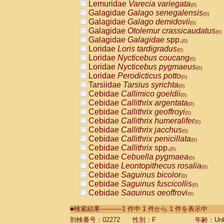
Lemuridae
Varecia variegata
(0)
Galagidae
Galago senegalensis
(0)
Galagidae
Galago demidovii
(0)
Galagidae
Otolemur crassicaudatus
(0)
Galagidae
Galagidae
spp.
(0)
Loridae
Loris tardigradus
(0)
Loridae
Nycticebus coucang
(0)
Loridae
Nycticebus pygmaeus
(0)
Loridae
Perodicticus potto
(0)
Tarsiidae
Tarsius syrichta
(0)
Cebidae
Callimico goeldii
(0)
Cebidae
Callithrix argentata
(0)
Cebidae
Callithrix geoffroyi
(0)
Cebidae
Callithrix humeralifer
(0)
Cebidae
Callithrix jacchus
(0)
Cebidae
Callithrix penicillata
(0)
Cebidae
Callithrix
spp.
(0)
Cebidae
Cebuella pygmaea
(0)
Cebidae
Leontopithecus rosalia
(0)
Cebidae
Saguinus bicolor
(0)
Cebidae
Saguinus fuscicollis
(0)
Cebidae
Saguinus geoffroyi
(0)
Cebidae
Saguinus imperator
(0)
■検索結果-----------1 件中 1 件から 1 件を表示中
Cebidae
Saguinus labiatus
(0)
Cebidae
Saguinus leucopus
剖検番号：02272
性別：F
年齢：Unk
(0)