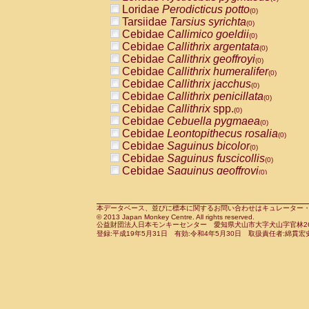
Pitheciidae
Callicebus cupreus
Loridae
Perodicticus potto
(0)
(0)
Pitheciidae
Callicebus donacophilus
Tarsiidae
Tarsius syrichta
(0
(0)
Pitheciidae
Callicebus moloch
Cebidae
Callimico goeldii
(0)
(0)
Pitheciidae
Callicebus torquatus
Cebidae
Callithrix argentata
(0)
(0)
Pitheciidae
Callicebus
spp.
Cebidae
Callithrix geoffroyi
(0)
(0)
Pitheciidae
Chiropotes satanas
Cebidae
Callithrix humeralifer
(0)
(0)
Pitheciidae
Pithecia monachus
Cebidae
Callithrix jacchus
(0)
(0)
Pitheciidae
Pithecia pithecia
Cebidae
Callithrix penicillata
(0)
(0)
Cercopithecidae
Cercocebus agilis
Cebidae
Callithrix
spp.
(0)
(0)
Cercopithecidae
Cercocebus galeritus
Cebidae
Cebuella pygmaea
(0)
Cercopithecidae
Cercocebus torquatu
Cebidae
Leontopithecus rosalia
(0)
Cercopithecidae
Cercocebus torquatus
Cebidae
Saguinus bicolor
(0)
Cercopithecidae
Cercocebus torquatu
Cebidae
Saguinus fuscicollis
(0)
Cercopithecidae
Cercocebus
hybrid
Cebidae
Saguinus geoffroyi
(0)
(0)
Cercopithecidae
Cercocebus
spp.
Cebidae
Saguinus imperator
(0)
(0)
Cercopithecidae
Lophocebus albigen
Cebidae
Saguinus labiatus
(0)
Cercopithecidae
Papio anubis
Cebidae
Saguinus leucopus
本データベース、並びに標本に関するお問い合わせはキュレーター・新宅勇太までお願い
(0)
(0)
© 2013 Japan Monkey Centre. All rights reserved.
Cercopithecidae
Papio cynocephalus
Cebidae
Saguinus midas
(
(0)
公益財団法人日本モンキーセンター 愛知県犬山市大字犬山字官林26番
Cercopithecidae
Papio hamadryas
Cebidae
Saguinus mystax
(0)
登録:平成19年5月31日 有効:令和4年5月30日 取扱責任者:綿貫宏
(0)
Cercopithecidae
Papio papio
Cebidae
Saguinus nigricollis
(0)
(1)
Cercopithecidae
Papio
spp.
Cebidae
Saguinus oedipus
(0)
(0)
Cercopithecidae
Mandrillus leucopha
Cebidae
Saguinus weddelli
(0)
Cercopithecidae
Mandrillus sphinx
Cebidae
Saguinus
spp.
(0)
(0)
Cercopithecidae
Theropithecus gelad
Cebidae
Aotus trivirgatus
(0)
Cercopithecidae
Macaca arctoides
Cebidae
Cebus albifrons
(0)
(0)