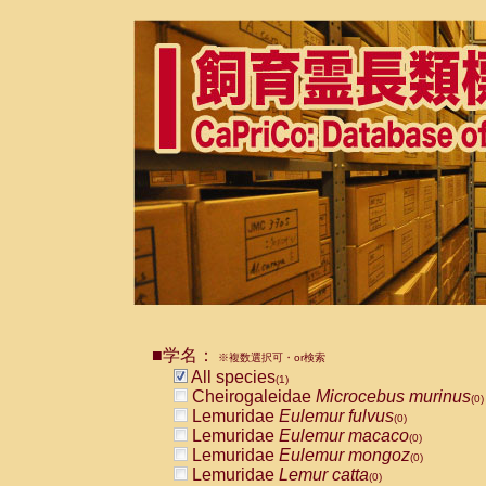
■学名：
※複数選択可・or検索
All species
(1)
Cheirogaleidae
Microcebus murinus
(0)
Lemuridae
Eulemur fulvus
(0)
Lemuridae
Eulemur macaco
(0)
Lemuridae
Eulemur mongoz
(0)
Lemuridae
Lemur catta
(0)