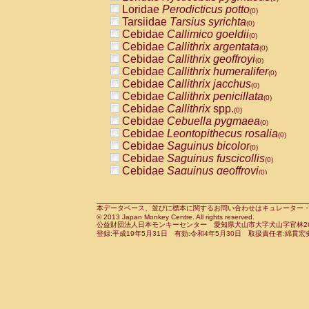
Pitheciidae
Callicebus cupreus
Loridae
Perodicticus potto
(0)
(0)
Pitheciidae
Callicebus donacophilus
Tarsiidae
Tarsius syrichta
(0
(0)
Pitheciidae
Callicebus moloch
Cebidae
Callimico goeldii
(0)
(0)
Pitheciidae
Callicebus torquatus
Cebidae
Callithrix argentata
(0)
(0)
Pitheciidae
Callicebus
spp.
Cebidae
Callithrix geoffroyi
(0)
(0)
Pitheciidae
Chiropotes satanas
Cebidae
Callithrix humeralifer
(0)
(0)
Pitheciidae
Pithecia monachus
Cebidae
Callithrix jacchus
(0)
(0)
Pitheciidae
Pithecia pithecia
Cebidae
Callithrix penicillata
(0)
(0)
Cercopithecidae
Cercocebus agilis
Cebidae
Callithrix
spp.
(0)
(0)
Cercopithecidae
Cercocebus galeritus
Cebidae
Cebuella pygmaea
(0)
Cercopithecidae
Cercocebus torquatu
Cebidae
Leontopithecus rosalia
(0)
Cercopithecidae
Cercocebus torquatus
Cebidae
Saguinus bicolor
(0)
Cercopithecidae
Cercocebus torquatu
Cebidae
Saguinus fuscicollis
(0)
Cercopithecidae
Cercocebus
hybrid
Cebidae
Saguinus geoffroyi
(0)
(0)
Cercopithecidae
Cercocebus
spp.
Cebidae
Saguinus imperator
(0)
(0)
Cercopithecidae
Lophocebus albigen
Cebidae
Saguinus labiatus
(0)
Cercopithecidae
Papio anubis
Cebidae
Saguinus leucopus
本データベース、並びに標本に関するお問い合わせはキュレーター・新宅勇太までお願い
(0)
(0)
© 2013 Japan Monkey Centre. All rights reserved.
Cercopithecidae
Papio cynocephalus
Cebidae
Saguinus midas
(
(0)
公益財団法人日本モンキーセンター 愛知県犬山市大字犬山字官林26番
Cercopithecidae
Papio hamadryas
Cebidae
Saguinus mystax
(0)
登録:平成19年5月31日 有効:令和4年5月30日 取扱責任者:綿貫宏
(0)
Cercopithecidae
Papio papio
Cebidae
Saguinus nigricollis
(0)
(0)
Cercopithecidae
Papio
spp.
Cebidae
Saguinus oedipus
(0)
(1)
Cercopithecidae
Mandrillus leucopha
Cebidae
Saguinus weddelli
(0)
Cercopithecidae
Mandrillus sphinx
Cebidae
Saguinus
spp.
(0)
(0)
Cercopithecidae
Theropithecus gelad
Cebidae
Aotus trivirgatus
(0)
Cercopithecidae
Macaca arctoides
Cebidae
Cebus albifrons
(0)
(0)