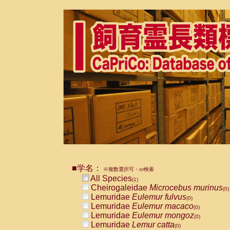
■学名：
※複数選択可・or検索
All Species
(1)
Cheirogaleidae
Microcebus murinus
(0)
Lemuridae
Eulemur fulvus
(0)
Lemuridae
Eulemur macaco
(0)
Lemuridae
Eulemur mongoz
(0)
Lemuridae
Lemur catta
(0)