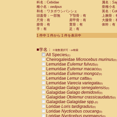
科名：Cebidae
Cebidae
Saguinus midas
属名：
Sa
(0)
種小名：
oedipus
亜種小名
Cebidae
Saguinus mystax
(0)
和名：ワタボウシパンシェ
英名：Cotto
Cebidae
Saguinus nigricollis
(0)
頭蓋骨：一部無
下顎骨：有
上腕骨：
Cebidae
Saguinus oedipus
(1)
尺骨：有
肩甲骨：有
大腿骨：
Cebidae
Saguinus weddelli
(0)
腓骨：有
寛骨：有
体幹：有
Cebidae
Saguinus
spp.
(0)
手：有
足：有
Cebidae
Aotus trivirgatus
(0)
Cebidae
Cebus albifrons
1 件中 1 件から 1 件を表示中
(0)
Cebidae
Cebus apella
(0)
Cebidae
Cebus capucinus
(0)
■学名：
Cebidae
Cebus nigrivittatus
※複数選択可・or検索
(0)
Cebidae
Cebus
spp.
All Species
(0)
(1)
Cebidae
Saimiri boliviensis
Cheirogaleidae
Microcebus murinus
(0)
(0)
Cebidae
Saimiri sciureus
Lemuridae
Eulemur fulvus
(0)
(0)
Atelidae
Alouatta caraya
Lemuridae
Eulemur macaco
(0)
(0)
Atelidae
Alouatta fusca
Lemuridae
Eulemur mongoz
(0)
(0)
Atelidae
Alouatta seniculus
Lemuridae
Lemur catta
(0)
(0)
Atelidae
Alouatta
spp.
Lemuridae
Varecia variegata
(0)
(0)
Atelidae
Ateles belzebuth
Galagidae
Galago senegalensis
(0)
(0)
Atelidae
Ateles geoffroyi
Galagidae
Galago demidovii
(0)
(0)
Atelidae
Ateles paniscus
Galagidae
Otolemur crassicaudatus
(0)
(0)
Atelidae
Ateles
spp.
Galagidae
Galagidae
spp.
(0)
(0)
Atelidae
Lagothrix lagothricha
Loridae
Loris tardigradus
(0)
(0)
Atelidae
Lagothrix lagothricha cana
Loridae
Nycticebus coucang
(0)
(0)
Pitheciidae
Cacajao calvus rubicundu
Loridae
Nycticebus pygmaeus
(0)