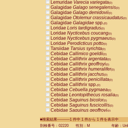
Lemuridae
Varecia variegata
(0)
Galagidae
Galago senegalensis
(0)
Galagidae
Galago demidovii
(0)
Galagidae
Otolemur crassicaudatus
(0)
Galagidae
Galagidae
spp.
(0)
Loridae
Loris tardigradus
(0)
Loridae
Nycticebus coucang
(0)
Loridae
Nycticebus pygmaeus
(0)
Loridae
Perodicticus potto
(0)
Tarsiidae
Tarsius syrichta
(0)
Cebidae
Callimico goeldii
(0)
Cebidae
Callithrix argentata
(0)
Cebidae
Callithrix geoffroyi
(0)
Cebidae
Callithrix humeralifer
(0)
Cebidae
Callithrix jacchus
(0)
Cebidae
Callithrix penicillata
(0)
Cebidae
Callithrix
spp.
(0)
Cebidae
Cebuella pygmaea
(0)
Cebidae
Leontopithecus rosalia
(0)
Cebidae
Saguinus bicolor
(0)
Cebidae
Saguinus fuscicollis
(0)
Cebidae
Saguinus geoffroyi
(0)
Cebidae
Saguinus imperator
(0)
■検索結果-----------1 件中 1 件から 1 件を表示中
Cebidae
Saguinus labiatus
(0)
Cebidae
Saguinus leucopus
剖検番号：02220
性別：M
年齢：Unk
(0)