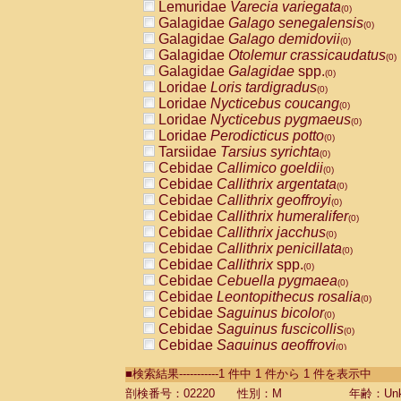
Lemuridae
Varecia variegata
(0)
Galagidae
Galago senegalensis
(0)
Galagidae
Galago demidovii
(0)
Galagidae
Otolemur crassicaudatus
(0)
Galagidae
Galagidae
spp.
(0)
Loridae
Loris tardigradus
(0)
Loridae
Nycticebus coucang
(0)
Loridae
Nycticebus pygmaeus
(0)
Loridae
Perodicticus potto
(0)
Tarsiidae
Tarsius syrichta
(0)
Cebidae
Callimico goeldii
(0)
Cebidae
Callithrix argentata
(0)
Cebidae
Callithrix geoffroyi
(0)
Cebidae
Callithrix humeralifer
(0)
Cebidae
Callithrix jacchus
(0)
Cebidae
Callithrix penicillata
(0)
Cebidae
Callithrix
spp.
(0)
Cebidae
Cebuella pygmaea
(0)
Cebidae
Leontopithecus rosalia
(0)
Cebidae
Saguinus bicolor
(0)
Cebidae
Saguinus fuscicollis
(0)
Cebidae
Saguinus geoffroyi
(0)
Cebidae
Saguinus imperator
(0)
■検索結果-----------1 件中 1 件から 1 件を表示中
Cebidae
Saguinus labiatus
(0)
Cebidae
Saguinus leucopus
剖検番号：02220
性別：M
年齢：Unk
(0)