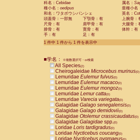
科名：Cebidae
Cebidae
Saguinus midas
属名：
Sa
(0)
種小名：
oedipus
亜種小名
Cebidae
Saguinus mystax
(0)
和名：ワタボウシパンシェ
英名：Cotto
Cebidae
Saguinus nigricollis
(1)
頭蓋骨：一部無
下顎骨：有
上腕骨：
Cebidae
Saguinus oedipus
(1)
尺骨：有
肩甲骨：有
大腿骨：
Cebidae
Saguinus weddelli
(0)
腓骨：有
寛骨：有
体幹：有
Cebidae
Saguinus
spp.
(0)
手：有
足：有
Cebidae
Aotus trivirgatus
(0)
Cebidae
Cebus albifrons
1 件中 1 件から 1 件を表示中
(0)
Cebidae
Cebus apella
(0)
Cebidae
Cebus capucinus
(0)
■学名：
Cebidae
Cebus nigrivittatus
※複数選択可・or検索
(0)
Cebidae
Cebus
spp.
All Species
(0)
(2)
Cebidae
Saimiri boliviensis
Cheirogaleidae
Microcebus murinus
(0)
(0)
Cebidae
Saimiri sciureus
Lemuridae
Eulemur fulvus
(0)
(0)
Atelidae
Alouatta caraya
Lemuridae
Eulemur macaco
(0)
(0)
Atelidae
Alouatta fusca
Lemuridae
Eulemur mongoz
(0)
(0)
Atelidae
Alouatta seniculus
Lemuridae
Lemur catta
(0)
(0)
Atelidae
Alouatta
spp.
Lemuridae
Varecia variegata
(0)
(0)
Atelidae
Ateles belzebuth
Galagidae
Galago senegalensis
(0)
(0)
Atelidae
Ateles geoffroyi
Galagidae
Galago demidovii
(0)
(0)
Atelidae
Ateles paniscus
Galagidae
Otolemur crassicaudatus
(0)
(0)
Atelidae
Ateles
spp.
Galagidae
Galagidae
spp.
(0)
(0)
Atelidae
Lagothrix lagothricha
Loridae
Loris tardigradus
(0)
(0)
Atelidae
Lagothrix lagothricha cana
Loridae
Nycticebus coucang
(0)
(0)
Pitheciidae
Cacajao calvus rubicundu
Loridae
Nycticebus pygmaeus
(0)