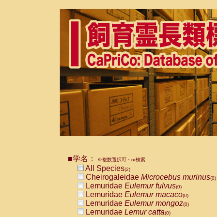
■学名：
※複数選択可・or検索
All Species
(2)
Cheirogaleidae
Microcebus murinus
(0)
Lemuridae
Eulemur fulvus
(0)
Lemuridae
Eulemur macaco
(0)
Lemuridae
Eulemur mongoz
(0)
Lemuridae
Lemur catta
(0)