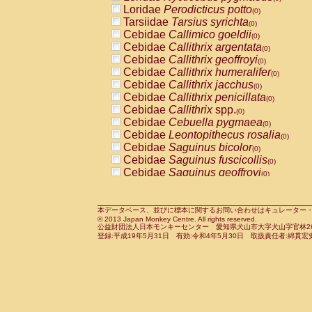
Pitheciidae
Callicebus cupreus
Loridae
Perodicticus potto
(0)
(0)
Pitheciidae
Callicebus donacophilus
Tarsiidae
Tarsius syrichta
(0
(0)
Pitheciidae
Callicebus moloch
Cebidae
Callimico goeldii
(0)
(0)
Pitheciidae
Callicebus torquatus
Cebidae
Callithrix argentata
(0)
(0)
Pitheciidae
Callicebus
spp.
Cebidae
Callithrix geoffroyi
(0)
(0)
Pitheciidae
Chiropotes satanas
Cebidae
Callithrix humeralifer
(0)
(0)
Pitheciidae
Pithecia monachus
Cebidae
Callithrix jacchus
(0)
(0)
Pitheciidae
Pithecia pithecia
Cebidae
Callithrix penicillata
(0)
(0)
Cercopithecidae
Cercocebus agilis
Cebidae
Callithrix
spp.
(0)
(0)
Cercopithecidae
Cercocebus galeritus
Cebidae
Cebuella pygmaea
(0)
Cercopithecidae
Cercocebus torquatu
Cebidae
Leontopithecus rosalia
(0)
Cercopithecidae
Cercocebus torquatus
Cebidae
Saguinus bicolor
(0)
Cercopithecidae
Cercocebus torquatu
Cebidae
Saguinus fuscicollis
(0)
Cercopithecidae
Cercocebus
hybrid
Cebidae
Saguinus geoffroyi
(0)
(0)
Cercopithecidae
Cercocebus
spp.
Cebidae
Saguinus imperator
(0)
(0)
Cercopithecidae
Lophocebus albigen
Cebidae
Saguinus labiatus
(0)
Cercopithecidae
Papio anubis
Cebidae
Saguinus leucopus
本データベース、並びに標本に関するお問い合わせはキュレーター・新宅勇太までお願い
(0)
(0)
© 2013 Japan Monkey Centre. All rights reserved.
Cercopithecidae
Papio cynocephalus
Cebidae
Saguinus midas
(
(0)
公益財団法人日本モンキーセンター 愛知県犬山市大字犬山字官林26番
Cercopithecidae
Papio hamadryas
Cebidae
Saguinus mystax
(0)
登録:平成19年5月31日 有効:令和4年5月30日 取扱責任者:綿貫宏
(0)
Cercopithecidae
Papio papio
Cebidae
Saguinus nigricollis
(0)
(1)
Cercopithecidae
Papio
spp.
Cebidae
Saguinus oedipus
(0)
(1)
Cercopithecidae
Mandrillus leucopha
Cebidae
Saguinus weddelli
(0)
Cercopithecidae
Mandrillus sphinx
Cebidae
Saguinus
spp.
(0)
(0)
Cercopithecidae
Theropithecus gelad
Cebidae
Aotus trivirgatus
(0)
Cercopithecidae
Macaca arctoides
Cebidae
Cebus albifrons
(0)
(0)