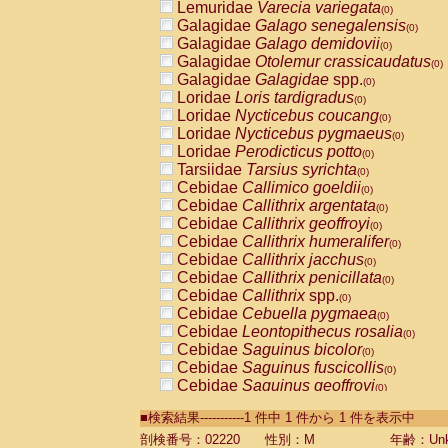
Lemuridae
Varecia variegata
(0)
Galagidae
Galago senegalensis
(0)
Galagidae
Galago demidovii
(0)
Galagidae
Otolemur crassicaudatus
(0)
Galagidae
Galagidae
spp.
(0)
Loridae
Loris tardigradus
(0)
Loridae
Nycticebus coucang
(0)
Loridae
Nycticebus pygmaeus
(0)
Loridae
Perodicticus potto
(0)
Tarsiidae
Tarsius syrichta
(0)
Cebidae
Callimico goeldii
(0)
Cebidae
Callithrix argentata
(0)
Cebidae
Callithrix geoffroyi
(0)
Cebidae
Callithrix humeralifer
(0)
Cebidae
Callithrix jacchus
(0)
Cebidae
Callithrix penicillata
(0)
Cebidae
Callithrix
spp.
(0)
Cebidae
Cebuella pygmaea
(0)
Cebidae
Leontopithecus rosalia
(0)
Cebidae
Saguinus bicolor
(0)
Cebidae
Saguinus fuscicollis
(0)
Cebidae
Saguinus geoffroyi
(0)
Cebidae
Saguinus imperator
(0)
■検索結果-----------1 件中 1 件から 1 件を表示中
Cebidae
Saguinus labiatus
(0)
Cebidae
Saguinus leucopus
剖検番号：02220
性別：M
年齢：Unk
(0)