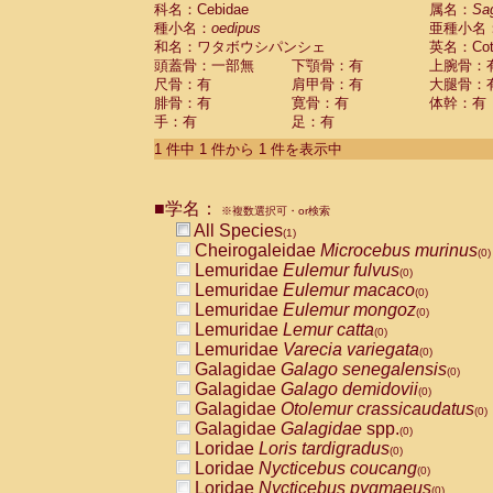
科名：Cebidae
Cebidae
Saguinus midas
属名：
Sa
(0)
種小名：
oedipus
亜種小名
Cebidae
Saguinus mystax
(0)
和名：ワタボウシパンシェ
英名：Cotto
Cebidae
Saguinus nigricollis
(0)
頭蓋骨：一部無
下顎骨：有
上腕骨：
Cebidae
Saguinus oedipus
(1)
尺骨：有
肩甲骨：有
大腿骨：
Cebidae
Saguinus weddelli
(0)
腓骨：有
寛骨：有
体幹：有
Cebidae
Saguinus
spp.
(0)
手：有
足：有
Cebidae
Aotus trivirgatus
(0)
Cebidae
Cebus albifrons
1 件中 1 件から 1 件を表示中
(0)
Cebidae
Cebus apella
(0)
Cebidae
Cebus capucinus
(0)
■学名：
Cebidae
Cebus nigrivittatus
※複数選択可・or検索
(0)
Cebidae
Cebus
spp.
All Species
(0)
(1)
Cebidae
Saimiri boliviensis
Cheirogaleidae
Microcebus murinus
(0)
(0)
Cebidae
Saimiri sciureus
Lemuridae
Eulemur fulvus
(0)
(0)
Atelidae
Alouatta caraya
Lemuridae
Eulemur macaco
(0)
(0)
Atelidae
Alouatta fusca
Lemuridae
Eulemur mongoz
(0)
(0)
Atelidae
Alouatta seniculus
Lemuridae
Lemur catta
(0)
(0)
Atelidae
Alouatta
spp.
Lemuridae
Varecia variegata
(0)
(0)
Atelidae
Ateles belzebuth
Galagidae
Galago senegalensis
(0)
(0)
Atelidae
Ateles geoffroyi
Galagidae
Galago demidovii
(0)
(0)
Atelidae
Ateles paniscus
Galagidae
Otolemur crassicaudatus
(0)
(0)
Atelidae
Ateles
spp.
Galagidae
Galagidae
spp.
(0)
(0)
Atelidae
Lagothrix lagothricha
Loridae
Loris tardigradus
(0)
(0)
Atelidae
Lagothrix lagothricha cana
Loridae
Nycticebus coucang
(0)
(0)
Pitheciidae
Cacajao calvus rubicundu
Loridae
Nycticebus pygmaeus
(0)