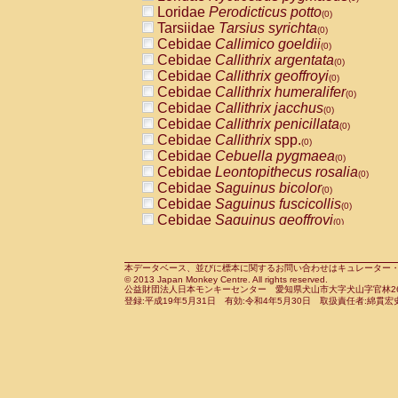
Pitheciidae
Callicebus cupreus
Loridae
Perodicticus potto
(0)
(0)
Pitheciidae
Callicebus donacophilus
Tarsiidae
Tarsius syrichta
(0
(0)
Pitheciidae
Callicebus moloch
Cebidae
Callimico goeldii
(0)
(0)
Pitheciidae
Callicebus torquatus
Cebidae
Callithrix argentata
(0)
(0)
Pitheciidae
Callicebus
spp.
Cebidae
Callithrix geoffroyi
(0)
(0)
Pitheciidae
Chiropotes satanas
Cebidae
Callithrix humeralifer
(0)
(0)
Pitheciidae
Pithecia monachus
Cebidae
Callithrix jacchus
(0)
(0)
Pitheciidae
Pithecia pithecia
Cebidae
Callithrix penicillata
(0)
(0)
Cercopithecidae
Cercocebus agilis
Cebidae
Callithrix
spp.
(0)
(0)
Cercopithecidae
Cercocebus galeritus
Cebidae
Cebuella pygmaea
(0)
Cercopithecidae
Cercocebus torquatu
Cebidae
Leontopithecus rosalia
(0)
Cercopithecidae
Cercocebus torquatus
Cebidae
Saguinus bicolor
(0)
Cercopithecidae
Cercocebus torquatu
Cebidae
Saguinus fuscicollis
(0)
Cercopithecidae
Cercocebus
hybrid
Cebidae
Saguinus geoffroyi
(0)
(0)
Cercopithecidae
Cercocebus
spp.
Cebidae
Saguinus imperator
(0)
(0)
Cercopithecidae
Lophocebus albigen
Cebidae
Saguinus labiatus
(0)
Cercopithecidae
Papio anubis
Cebidae
Saguinus leucopus
本データベース、並びに標本に関するお問い合わせはキュレーター・新宅勇太までお願い
(0)
(0)
© 2013 Japan Monkey Centre. All rights reserved.
Cercopithecidae
Papio cynocephalus
Cebidae
Saguinus midas
(
(0)
公益財団法人日本モンキーセンター 愛知県犬山市大字犬山字官林26番
Cercopithecidae
Papio hamadryas
Cebidae
Saguinus mystax
(0)
登録:平成19年5月31日 有効:令和4年5月30日 取扱責任者:綿貫宏
(0)
Cercopithecidae
Papio papio
Cebidae
Saguinus nigricollis
(0)
(0)
Cercopithecidae
Papio
spp.
Cebidae
Saguinus oedipus
(0)
(1)
Cercopithecidae
Mandrillus leucopha
Cebidae
Saguinus weddelli
(0)
Cercopithecidae
Mandrillus sphinx
Cebidae
Saguinus
spp.
(0)
(0)
Cercopithecidae
Theropithecus gelad
Cebidae
Aotus trivirgatus
(0)
Cercopithecidae
Macaca arctoides
Cebidae
Cebus albifrons
(0)
(0)