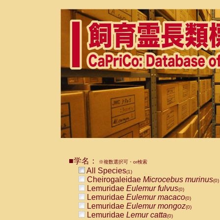
■学名：
※複数選択可・or検索
All Species
(1)
Cheirogaleidae
Microcebus murinus
(0)
Lemuridae
Eulemur fulvus
(0)
Lemuridae
Eulemur macaco
(0)
Lemuridae
Eulemur mongoz
(0)
Lemuridae
Lemur catta
(0)