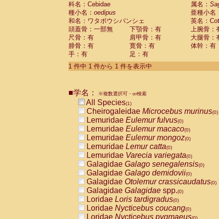
科名：Cebidae
Cebidae
Saguinus midas
属名：
Sa
(0)
種小名：
oedipus
亜種小名
Cebidae
Saguinus mystax
(0)
和名：ワタボウシパンシェ
英名：Cotto
Cebidae
Saguinus nigricollis
(0)
頭蓋骨：一部無
下顎骨：有
上腕骨：
Cebidae
Saguinus oedipus
(1)
尺骨：有
肩甲骨：有
大腿骨：
Cebidae
Saguinus weddelli
(0)
腓骨：有
寛骨：有
体幹：有
Cebidae
Saguinus
spp.
(0)
手：有
足：有
Cebidae
Aotus trivirgatus
(0)
Cebidae
Cebus albifrons
1 件中 1 件から 1 件を表示中
(0)
Cebidae
Cebus apella
(0)
Cebidae
Cebus capucinus
(0)
■学名：
Cebidae
Cebus nigrivittatus
※複数選択可・or検索
(0)
Cebidae
Cebus
spp.
All Species
(0)
(1)
Cebidae
Saimiri boliviensis
Cheirogaleidae
Microcebus murinus
(0)
(0)
Cebidae
Saimiri sciureus
Lemuridae
Eulemur fulvus
(0)
(0)
Atelidae
Alouatta caraya
Lemuridae
Eulemur macaco
(0)
(0)
Atelidae
Alouatta fusca
Lemuridae
Eulemur mongoz
(0)
(0)
Atelidae
Alouatta seniculus
Lemuridae
Lemur catta
(0)
(0)
Atelidae
Alouatta
spp.
Lemuridae
Varecia variegata
(0)
(0)
Atelidae
Ateles belzebuth
Galagidae
Galago senegalensis
(0)
(0)
Atelidae
Ateles geoffroyi
Galagidae
Galago demidovii
(0)
(0)
Atelidae
Ateles paniscus
Galagidae
Otolemur crassicaudatus
(0)
(0)
Atelidae
Ateles
spp.
Galagidae
Galagidae
spp.
(0)
(0)
Atelidae
Lagothrix lagothricha
Loridae
Loris tardigradus
(0)
(0)
Atelidae
Lagothrix lagothricha cana
Loridae
Nycticebus coucang
(0)
(0)
Pitheciidae
Cacajao calvus rubicundu
Loridae
Nycticebus pygmaeus
(0)