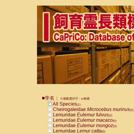
■学名：
※複数選択可・or検索
All Species
(1)
Cheirogaleidae
Microcebus murinus
(0)
Lemuridae
Eulemur fulvus
(0)
Lemuridae
Eulemur macaco
(0)
Lemuridae
Eulemur mongoz
(0)
Lemuridae
Lemur catta
(0)