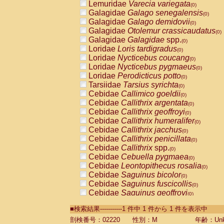
Lemuridae
Varecia variegata
(0)
Galagidae
Galago senegalensis
(0)
Galagidae
Galago demidovii
(0)
Galagidae
Otolemur crassicaudatus
(0)
Galagidae
Galagidae
spp.
(0)
Loridae
Loris tardigradus
(0)
Loridae
Nycticebus coucang
(0)
Loridae
Nycticebus pygmaeus
(0)
Loridae
Perodicticus potto
(0)
Tarsiidae
Tarsius syrichta
(0)
Cebidae
Callimico goeldii
(0)
Cebidae
Callithrix argentata
(0)
Cebidae
Callithrix geoffroyi
(0)
Cebidae
Callithrix humeralifer
(0)
Cebidae
Callithrix jacchus
(0)
Cebidae
Callithrix penicillata
(0)
Cebidae
Callithrix
spp.
(0)
Cebidae
Cebuella pygmaea
(0)
Cebidae
Leontopithecus rosalia
(0)
Cebidae
Saguinus bicolor
(0)
Cebidae
Saguinus fuscicollis
(0)
Cebidae
Saguinus geoffroyi
(0)
Cebidae
Saguinus imperator
(0)
■検索結果-----------1 件中 1 件から 1 件を表示中
Cebidae
Saguinus labiatus
(0)
Cebidae
Saguinus leucopus
剖検番号：02220
性別：M
年齢：Unk
(0)