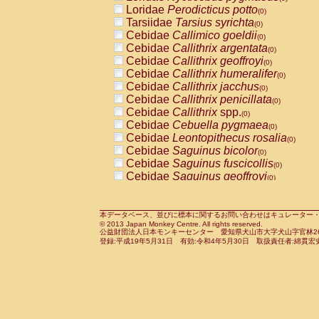
Pitheciidae
Callicebus cupreus
Loridae
Perodicticus potto
(0)
(0)
Pitheciidae
Callicebus donacophilus
Tarsiidae
Tarsius syrichta
(0
(0)
Pitheciidae
Callicebus moloch
Cebidae
Callimico goeldii
(0)
(0)
Pitheciidae
Callicebus torquatus
Cebidae
Callithrix argentata
(0)
(0)
Pitheciidae
Callicebus
spp.
Cebidae
Callithrix geoffroyi
(0)
(0)
Pitheciidae
Chiropotes satanas
Cebidae
Callithrix humeralifer
(0)
(0)
Pitheciidae
Pithecia monachus
Cebidae
Callithrix jacchus
(0)
(0)
Pitheciidae
Pithecia pithecia
Cebidae
Callithrix penicillata
(0)
(0)
Cercopithecidae
Cercocebus agilis
Cebidae
Callithrix
spp.
(0)
(0)
Cercopithecidae
Cercocebus galeritus
Cebidae
Cebuella pygmaea
(0)
Cercopithecidae
Cercocebus torquatu
Cebidae
Leontopithecus rosalia
(0)
Cercopithecidae
Cercocebus torquatus
Cebidae
Saguinus bicolor
(0)
Cercopithecidae
Cercocebus torquatu
Cebidae
Saguinus fuscicollis
(0)
Cercopithecidae
Cercocebus
hybrid
Cebidae
Saguinus geoffroyi
(0)
(0)
Cercopithecidae
Cercocebus
spp.
Cebidae
Saguinus imperator
(0)
(0)
Cercopithecidae
Lophocebus albigen
Cebidae
Saguinus labiatus
(0)
Cercopithecidae
Papio anubis
Cebidae
Saguinus leucopus
本データベース、並びに標本に関するお問い合わせはキュレーター・新宅勇太までお願い
(0)
(0)
© 2013 Japan Monkey Centre. All rights reserved.
Cercopithecidae
Papio cynocephalus
Cebidae
Saguinus midas
(
(0)
公益財団法人日本モンキーセンター 愛知県犬山市大字犬山字官林26番
Cercopithecidae
Papio hamadryas
Cebidae
Saguinus mystax
(0)
登録:平成19年5月31日 有効:令和4年5月30日 取扱責任者:綿貫宏
(0)
Cercopithecidae
Papio papio
Cebidae
Saguinus nigricollis
(0)
(0)
Cercopithecidae
Papio
spp.
Cebidae
Saguinus oedipus
(0)
(1)
Cercopithecidae
Mandrillus leucopha
Cebidae
Saguinus weddelli
(0)
Cercopithecidae
Mandrillus sphinx
Cebidae
Saguinus
spp.
(0)
(0)
Cercopithecidae
Theropithecus gelad
Cebidae
Aotus trivirgatus
(0)
Cercopithecidae
Macaca arctoides
Cebidae
Cebus albifrons
(0)
(0)