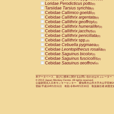
Pitheciidae
Callicebus cupreus
Loridae
Perodicticus potto
(0)
(0)
Pitheciidae
Callicebus donacophilus
Tarsiidae
Tarsius syrichta
(0
(0)
Pitheciidae
Callicebus moloch
Cebidae
Callimico goeldii
(0)
(0)
Pitheciidae
Callicebus torquatus
Cebidae
Callithrix argentata
(0)
(0)
Pitheciidae
Callicebus
spp.
Cebidae
Callithrix geoffroyi
(0)
(0)
Pitheciidae
Chiropotes satanas
Cebidae
Callithrix humeralifer
(0)
(0)
Pitheciidae
Pithecia monachus
Cebidae
Callithrix jacchus
(0)
(0)
Pitheciidae
Pithecia pithecia
Cebidae
Callithrix penicillata
(0)
(0)
Cercopithecidae
Cercocebus agilis
Cebidae
Callithrix
spp.
(0)
(0)
Cercopithecidae
Cercocebus galeritus
Cebidae
Cebuella pygmaea
(0)
Cercopithecidae
Cercocebus torquatu
Cebidae
Leontopithecus rosalia
(0)
Cercopithecidae
Cercocebus torquatus
Cebidae
Saguinus bicolor
(0)
Cercopithecidae
Cercocebus torquatu
Cebidae
Saguinus fuscicollis
(0)
Cercopithecidae
Cercocebus
hybrid
Cebidae
Saguinus geoffroyi
(0)
(0)
Cercopithecidae
Cercocebus
spp.
Cebidae
Saguinus imperator
(0)
(0)
Cercopithecidae
Lophocebus albigen
Cebidae
Saguinus labiatus
(0)
Cercopithecidae
Papio anubis
Cebidae
Saguinus leucopus
本データベース、並びに標本に関するお問い合わせはキュレーター・新宅勇太までお願い
(0)
(0)
© 2013 Japan Monkey Centre. All rights reserved.
Cercopithecidae
Papio cynocephalus
Cebidae
Saguinus midas
(
(0)
公益財団法人日本モンキーセンター 愛知県犬山市大字犬山字官林26番
Cercopithecidae
Papio hamadryas
Cebidae
Saguinus mystax
(0)
登録:平成19年5月31日 有効:令和4年5月30日 取扱責任者:綿貫宏
(0)
Cercopithecidae
Papio papio
Cebidae
Saguinus nigricollis
(0)
(0)
Cercopithecidae
Papio
spp.
Cebidae
Saguinus oedipus
(0)
(1)
Cercopithecidae
Mandrillus leucopha
Cebidae
Saguinus weddelli
(0)
Cercopithecidae
Mandrillus sphinx
Cebidae
Saguinus
spp.
(0)
(0)
Cercopithecidae
Theropithecus gelad
Cebidae
Aotus trivirgatus
(0)
Cercopithecidae
Macaca arctoides
Cebidae
Cebus albifrons
(0)
(0)