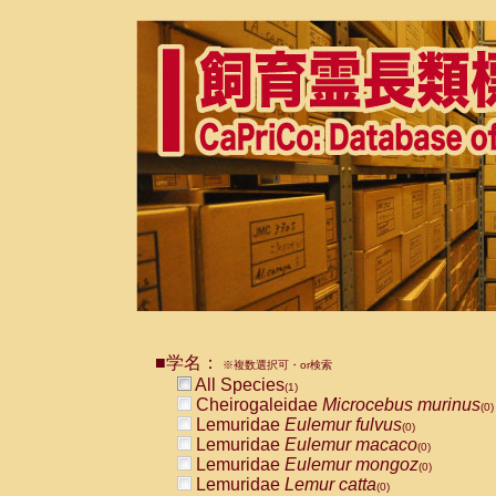
■学名：
※複数選択可・or検索
All Species
(1)
Cheirogaleidae
Microcebus murinus
(0)
Lemuridae
Eulemur fulvus
(0)
Lemuridae
Eulemur macaco
(0)
Lemuridae
Eulemur mongoz
(0)
Lemuridae
Lemur catta
(0)