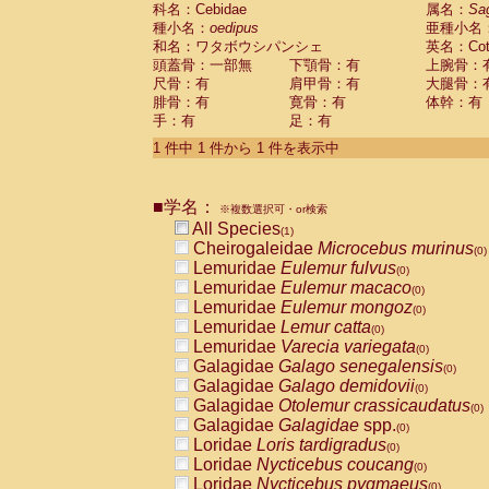
科名：Cebidae
Cebidae
Saguinus midas
属名：
Sa
(0)
種小名：
oedipus
亜種小名
Cebidae
Saguinus mystax
(0)
和名：ワタボウシパンシェ
英名：Cotto
Cebidae
Saguinus nigricollis
(0)
頭蓋骨：一部無
下顎骨：有
上腕骨：
Cebidae
Saguinus oedipus
(1)
尺骨：有
肩甲骨：有
大腿骨：
Cebidae
Saguinus weddelli
(0)
腓骨：有
寛骨：有
体幹：有
Cebidae
Saguinus
spp.
(0)
手：有
足：有
Cebidae
Aotus trivirgatus
(0)
Cebidae
Cebus albifrons
1 件中 1 件から 1 件を表示中
(0)
Cebidae
Cebus apella
(0)
Cebidae
Cebus capucinus
(0)
■学名：
Cebidae
Cebus nigrivittatus
※複数選択可・or検索
(0)
Cebidae
Cebus
spp.
All Species
(0)
(1)
Cebidae
Saimiri boliviensis
Cheirogaleidae
Microcebus murinus
(0)
(0)
Cebidae
Saimiri sciureus
Lemuridae
Eulemur fulvus
(0)
(0)
Atelidae
Alouatta caraya
Lemuridae
Eulemur macaco
(0)
(0)
Atelidae
Alouatta fusca
Lemuridae
Eulemur mongoz
(0)
(0)
Atelidae
Alouatta seniculus
Lemuridae
Lemur catta
(0)
(0)
Atelidae
Alouatta
spp.
Lemuridae
Varecia variegata
(0)
(0)
Atelidae
Ateles belzebuth
Galagidae
Galago senegalensis
(0)
(0)
Atelidae
Ateles geoffroyi
Galagidae
Galago demidovii
(0)
(0)
Atelidae
Ateles paniscus
Galagidae
Otolemur crassicaudatus
(0)
(0)
Atelidae
Ateles
spp.
Galagidae
Galagidae
spp.
(0)
(0)
Atelidae
Lagothrix lagothricha
Loridae
Loris tardigradus
(0)
(0)
Atelidae
Lagothrix lagothricha cana
Loridae
Nycticebus coucang
(0)
(0)
Pitheciidae
Cacajao calvus rubicundu
Loridae
Nycticebus pygmaeus
(0)