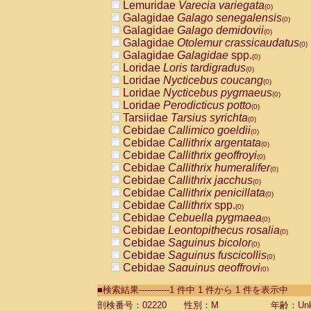
Lemuridae
Varecia variegata
(0)
Galagidae
Galago senegalensis
(0)
Galagidae
Galago demidovii
(0)
Galagidae
Otolemur crassicaudatus
(0)
Galagidae
Galagidae
spp.
(0)
Loridae
Loris tardigradus
(0)
Loridae
Nycticebus coucang
(0)
Loridae
Nycticebus pygmaeus
(0)
Loridae
Perodicticus potto
(0)
Tarsiidae
Tarsius syrichta
(0)
Cebidae
Callimico goeldii
(0)
Cebidae
Callithrix argentata
(0)
Cebidae
Callithrix geoffroyi
(0)
Cebidae
Callithrix humeralifer
(0)
Cebidae
Callithrix jacchus
(0)
Cebidae
Callithrix penicillata
(0)
Cebidae
Callithrix
spp.
(0)
Cebidae
Cebuella pygmaea
(0)
Cebidae
Leontopithecus rosalia
(0)
Cebidae
Saguinus bicolor
(0)
Cebidae
Saguinus fuscicollis
(0)
Cebidae
Saguinus geoffroyi
(0)
Cebidae
Saguinus imperator
(0)
■検索結果-----------1 件中 1 件から 1 件を表示中
Cebidae
Saguinus labiatus
(0)
Cebidae
Saguinus leucopus
剖検番号：02220
性別：M
年齢：Unk
(0)