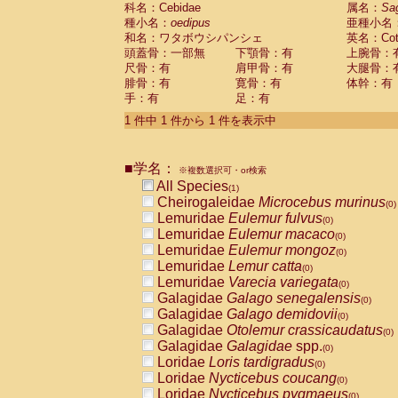
科名：Cebidae
Cebidae
Saguinus midas
属名：
Sa
(0)
種小名：
oedipus
亜種小名
Cebidae
Saguinus mystax
(0)
和名：ワタボウシパンシェ
英名：Cotto
Cebidae
Saguinus nigricollis
(0)
頭蓋骨：一部無
下顎骨：有
上腕骨：
Cebidae
Saguinus oedipus
(1)
尺骨：有
肩甲骨：有
大腿骨：
Cebidae
Saguinus weddelli
(0)
腓骨：有
寛骨：有
体幹：有
Cebidae
Saguinus
spp.
(0)
手：有
足：有
Cebidae
Aotus trivirgatus
(0)
Cebidae
Cebus albifrons
1 件中 1 件から 1 件を表示中
(0)
Cebidae
Cebus apella
(0)
Cebidae
Cebus capucinus
(0)
■学名：
Cebidae
Cebus nigrivittatus
※複数選択可・or検索
(0)
Cebidae
Cebus
spp.
All Species
(0)
(1)
Cebidae
Saimiri boliviensis
Cheirogaleidae
Microcebus murinus
(0)
(0)
Cebidae
Saimiri sciureus
Lemuridae
Eulemur fulvus
(0)
(0)
Atelidae
Alouatta caraya
Lemuridae
Eulemur macaco
(0)
(0)
Atelidae
Alouatta fusca
Lemuridae
Eulemur mongoz
(0)
(0)
Atelidae
Alouatta seniculus
Lemuridae
Lemur catta
(0)
(0)
Atelidae
Alouatta
spp.
Lemuridae
Varecia variegata
(0)
(0)
Atelidae
Ateles belzebuth
Galagidae
Galago senegalensis
(0)
(0)
Atelidae
Ateles geoffroyi
Galagidae
Galago demidovii
(0)
(0)
Atelidae
Ateles paniscus
Galagidae
Otolemur crassicaudatus
(0)
(0)
Atelidae
Ateles
spp.
Galagidae
Galagidae
spp.
(0)
(0)
Atelidae
Lagothrix lagothricha
Loridae
Loris tardigradus
(0)
(0)
Atelidae
Lagothrix lagothricha cana
Loridae
Nycticebus coucang
(0)
(0)
Pitheciidae
Cacajao calvus rubicundu
Loridae
Nycticebus pygmaeus
(0)