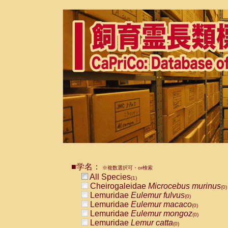
■学名：
※複数選択可・or検索
All Species
(1)
Cheirogaleidae
Microcebus murinus
(0)
Lemuridae
Eulemur fulvus
(0)
Lemuridae
Eulemur macaco
(0)
Lemuridae
Eulemur mongoz
(0)
Lemuridae
Lemur catta
(0)