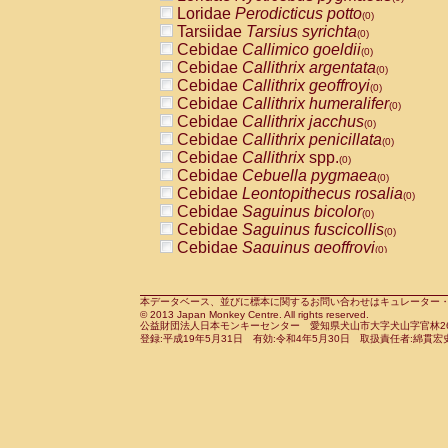
Pitheciidae
Callicebus cupreus
Loridae
Perodicticus potto
(0)
(0)
Pitheciidae
Callicebus donacophilus
Tarsiidae
Tarsius syrichta
(0
(0)
Pitheciidae
Callicebus moloch
Cebidae
Callimico goeldii
(0)
(0)
Pitheciidae
Callicebus torquatus
Cebidae
Callithrix argentata
(0)
(0)
Pitheciidae
Callicebus
spp.
Cebidae
Callithrix geoffroyi
(0)
(0)
Pitheciidae
Chiropotes satanas
Cebidae
Callithrix humeralifer
(0)
(0)
Pitheciidae
Pithecia monachus
Cebidae
Callithrix jacchus
(0)
(0)
Pitheciidae
Pithecia pithecia
Cebidae
Callithrix penicillata
(0)
(0)
Cercopithecidae
Cercocebus agilis
Cebidae
Callithrix
spp.
(0)
(0)
Cercopithecidae
Cercocebus galeritus
Cebidae
Cebuella pygmaea
(0)
Cercopithecidae
Cercocebus torquatu
Cebidae
Leontopithecus rosalia
(0)
Cercopithecidae
Cercocebus torquatus
Cebidae
Saguinus bicolor
(0)
Cercopithecidae
Cercocebus torquatu
Cebidae
Saguinus fuscicollis
(0)
Cercopithecidae
Cercocebus
hybrid
Cebidae
Saguinus geoffroyi
(0)
(0)
Cercopithecidae
Cercocebus
spp.
Cebidae
Saguinus imperator
(0)
(0)
Cercopithecidae
Lophocebus albigen
Cebidae
Saguinus labiatus
(0)
Cercopithecidae
Papio anubis
Cebidae
Saguinus leucopus
本データベース、並びに標本に関するお問い合わせはキュレーター・新宅勇太までお願い
(0)
(0)
© 2013 Japan Monkey Centre. All rights reserved.
Cercopithecidae
Papio cynocephalus
Cebidae
Saguinus midas
(
(0)
公益財団法人日本モンキーセンター 愛知県犬山市大字犬山字官林26番
Cercopithecidae
Papio hamadryas
Cebidae
Saguinus mystax
(0)
登録:平成19年5月31日 有効:令和4年5月30日 取扱責任者:綿貫宏
(0)
Cercopithecidae
Papio papio
Cebidae
Saguinus nigricollis
(0)
(0)
Cercopithecidae
Papio
spp.
Cebidae
Saguinus oedipus
(0)
(1)
Cercopithecidae
Mandrillus leucopha
Cebidae
Saguinus weddelli
(0)
Cercopithecidae
Mandrillus sphinx
Cebidae
Saguinus
spp.
(0)
(0)
Cercopithecidae
Theropithecus gelad
Cebidae
Aotus trivirgatus
(0)
Cercopithecidae
Macaca arctoides
Cebidae
Cebus albifrons
(0)
(0)