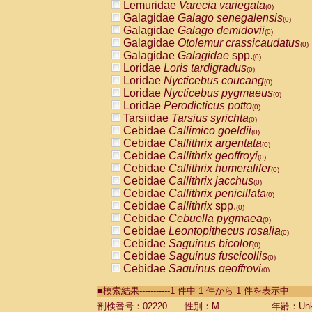
Lemuridae
Varecia variegata
(0)
Galagidae
Galago senegalensis
(0)
Galagidae
Galago demidovii
(0)
Galagidae
Otolemur crassicaudatus
(0)
Galagidae
Galagidae
spp.
(0)
Loridae
Loris tardigradus
(0)
Loridae
Nycticebus coucang
(0)
Loridae
Nycticebus pygmaeus
(0)
Loridae
Perodicticus potto
(0)
Tarsiidae
Tarsius syrichta
(0)
Cebidae
Callimico goeldii
(0)
Cebidae
Callithrix argentata
(0)
Cebidae
Callithrix geoffroyi
(0)
Cebidae
Callithrix humeralifer
(0)
Cebidae
Callithrix jacchus
(0)
Cebidae
Callithrix penicillata
(0)
Cebidae
Callithrix
spp.
(0)
Cebidae
Cebuella pygmaea
(0)
Cebidae
Leontopithecus rosalia
(0)
Cebidae
Saguinus bicolor
(0)
Cebidae
Saguinus fuscicollis
(0)
Cebidae
Saguinus geoffroyi
(0)
Cebidae
Saguinus imperator
(0)
■検索結果-----------1 件中 1 件から 1 件を表示中
Cebidae
Saguinus labiatus
(0)
Cebidae
Saguinus leucopus
剖検番号：02220
性別：M
年齢：Unk
(0)