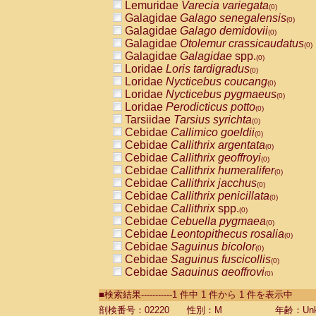
Lemuridae
Varecia variegata
(0)
Galagidae
Galago senegalensis
(0)
Galagidae
Galago demidovii
(0)
Galagidae
Otolemur crassicaudatus
(0)
Galagidae
Galagidae
spp.
(0)
Loridae
Loris tardigradus
(0)
Loridae
Nycticebus coucang
(0)
Loridae
Nycticebus pygmaeus
(0)
Loridae
Perodicticus potto
(0)
Tarsiidae
Tarsius syrichta
(0)
Cebidae
Callimico goeldii
(0)
Cebidae
Callithrix argentata
(0)
Cebidae
Callithrix geoffroyi
(0)
Cebidae
Callithrix humeralifer
(0)
Cebidae
Callithrix jacchus
(0)
Cebidae
Callithrix penicillata
(0)
Cebidae
Callithrix
spp.
(0)
Cebidae
Cebuella pygmaea
(0)
Cebidae
Leontopithecus rosalia
(0)
Cebidae
Saguinus bicolor
(0)
Cebidae
Saguinus fuscicollis
(0)
Cebidae
Saguinus geoffroyi
(0)
Cebidae
Saguinus imperator
(0)
■検索結果-----------1 件中 1 件から 1 件を表示中
Cebidae
Saguinus labiatus
(0)
Cebidae
Saguinus leucopus
剖検番号：02220
性別：M
年齢：Unk
(0)