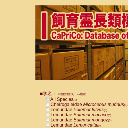
■学名：
※複数選択可・or検索
All Species
(1)
Cheirogaleidae
Microcebus murinus
(0)
Lemuridae
Eulemur fulvus
(0)
Lemuridae
Eulemur macaco
(0)
Lemuridae
Eulemur mongoz
(0)
Lemuridae
Lemur catta
(0)