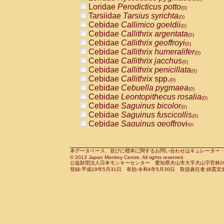
Pitheciidae
Callicebus cupreus
Loridae
Perodicticus potto
(0)
(0)
Pitheciidae
Callicebus donacophilus
Tarsiidae
Tarsius syrichta
(0
(0)
Pitheciidae
Callicebus moloch
Cebidae
Callimico goeldii
(0)
(0)
Pitheciidae
Callicebus torquatus
Cebidae
Callithrix argentata
(0)
(0)
Pitheciidae
Callicebus
spp.
Cebidae
Callithrix geoffroyi
(0)
(0)
Pitheciidae
Chiropotes satanas
Cebidae
Callithrix humeralifer
(0)
(0)
Pitheciidae
Pithecia monachus
Cebidae
Callithrix jacchus
(0)
(0)
Pitheciidae
Pithecia pithecia
Cebidae
Callithrix penicillata
(0)
(0)
Cercopithecidae
Cercocebus agilis
Cebidae
Callithrix
spp.
(0)
(0)
Cercopithecidae
Cercocebus galeritus
Cebidae
Cebuella pygmaea
(0)
Cercopithecidae
Cercocebus torquatu
Cebidae
Leontopithecus rosalia
(0)
Cercopithecidae
Cercocebus torquatus
Cebidae
Saguinus bicolor
(0)
Cercopithecidae
Cercocebus torquatu
Cebidae
Saguinus fuscicollis
(0)
Cercopithecidae
Cercocebus
hybrid
Cebidae
Saguinus geoffroyi
(0)
(0)
Cercopithecidae
Cercocebus
spp.
Cebidae
Saguinus imperator
(0)
(0)
Cercopithecidae
Lophocebus albigen
Cebidae
Saguinus labiatus
(0)
Cercopithecidae
Papio anubis
Cebidae
Saguinus leucopus
本データベース、並びに標本に関するお問い合わせはキュレーター・新宅勇太までお願い
(0)
(0)
© 2013 Japan Monkey Centre. All rights reserved.
Cercopithecidae
Papio cynocephalus
Cebidae
Saguinus midas
(
(0)
公益財団法人日本モンキーセンター 愛知県犬山市大字犬山字官林26番
Cercopithecidae
Papio hamadryas
Cebidae
Saguinus mystax
(0)
登録:平成19年5月31日 有効:令和4年5月30日 取扱責任者:綿貫宏
(0)
Cercopithecidae
Papio papio
Cebidae
Saguinus nigricollis
(0)
(0)
Cercopithecidae
Papio
spp.
Cebidae
Saguinus oedipus
(0)
(1)
Cercopithecidae
Mandrillus leucopha
Cebidae
Saguinus weddelli
(0)
Cercopithecidae
Mandrillus sphinx
Cebidae
Saguinus
spp.
(0)
(0)
Cercopithecidae
Theropithecus gelad
Cebidae
Aotus trivirgatus
(0)
Cercopithecidae
Macaca arctoides
Cebidae
Cebus albifrons
(0)
(0)