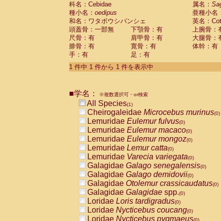
科名：Cebidae
Cebidae
Saguinus midas
属名：
Sa
(0)
種小名：
oedipus
亜種小名
Cebidae
Saguinus mystax
(0)
和名：ワタボウシパンシェ
英名：Cotto
Cebidae
Saguinus nigricollis
(0)
頭蓋骨：一部無
下顎骨：有
上腕骨：
Cebidae
Saguinus oedipus
(1)
尺骨：有
肩甲骨：有
大腿骨：
Cebidae
Saguinus weddelli
(0)
腓骨：有
寛骨：有
体幹：有
Cebidae
Saguinus
spp.
(0)
手：有
足：有
Cebidae
Aotus trivirgatus
(0)
Cebidae
Cebus albifrons
1 件中 1 件から 1 件を表示中
(0)
Cebidae
Cebus apella
(0)
Cebidae
Cebus capucinus
(0)
■学名：
Cebidae
Cebus nigrivittatus
※複数選択可・or検索
(0)
Cebidae
Cebus
spp.
All Species
(0)
(1)
Cebidae
Saimiri boliviensis
Cheirogaleidae
Microcebus murinus
(0)
(0)
Cebidae
Saimiri sciureus
Lemuridae
Eulemur fulvus
(0)
(0)
Atelidae
Alouatta caraya
Lemuridae
Eulemur macaco
(0)
(0)
Atelidae
Alouatta fusca
Lemuridae
Eulemur mongoz
(0)
(0)
Atelidae
Alouatta seniculus
Lemuridae
Lemur catta
(0)
(0)
Atelidae
Alouatta
spp.
Lemuridae
Varecia variegata
(0)
(0)
Atelidae
Ateles belzebuth
Galagidae
Galago senegalensis
(0)
(0)
Atelidae
Ateles geoffroyi
Galagidae
Galago demidovii
(0)
(0)
Atelidae
Ateles paniscus
Galagidae
Otolemur crassicaudatus
(0)
(0)
Atelidae
Ateles
spp.
Galagidae
Galagidae
spp.
(0)
(0)
Atelidae
Lagothrix lagothricha
Loridae
Loris tardigradus
(0)
(0)
Atelidae
Lagothrix lagothricha cana
Loridae
Nycticebus coucang
(0)
(0)
Pitheciidae
Cacajao calvus rubicundu
Loridae
Nycticebus pygmaeus
(0)