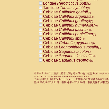
Pitheciidae
Callicebus cupreus
Loridae
Perodicticus potto
(0)
(0)
Pitheciidae
Callicebus donacophilus
Tarsiidae
Tarsius syrichta
(0
(0)
Pitheciidae
Callicebus moloch
Cebidae
Callimico goeldii
(0)
(0)
Pitheciidae
Callicebus torquatus
Cebidae
Callithrix argentata
(0)
(0)
Pitheciidae
Callicebus
spp.
Cebidae
Callithrix geoffroyi
(0)
(0)
Pitheciidae
Chiropotes satanas
Cebidae
Callithrix humeralifer
(0)
(0)
Pitheciidae
Pithecia monachus
Cebidae
Callithrix jacchus
(0)
(0)
Pitheciidae
Pithecia pithecia
Cebidae
Callithrix penicillata
(0)
(0)
Cercopithecidae
Cercocebus agilis
Cebidae
Callithrix
spp.
(0)
(0)
Cercopithecidae
Cercocebus galeritus
Cebidae
Cebuella pygmaea
(0)
Cercopithecidae
Cercocebus torquatu
Cebidae
Leontopithecus rosalia
(0)
Cercopithecidae
Cercocebus torquatus
Cebidae
Saguinus bicolor
(0)
Cercopithecidae
Cercocebus torquatu
Cebidae
Saguinus fuscicollis
(0)
Cercopithecidae
Cercocebus
hybrid
Cebidae
Saguinus geoffroyi
(0)
(0)
Cercopithecidae
Cercocebus
spp.
Cebidae
Saguinus imperator
(0)
(0)
Cercopithecidae
Lophocebus albigen
Cebidae
Saguinus labiatus
(0)
Cercopithecidae
Papio anubis
Cebidae
Saguinus leucopus
本データベース、並びに標本に関するお問い合わせはキュレーター・新宅勇太までお願い
(0)
(0)
© 2013 Japan Monkey Centre. All rights reserved.
Cercopithecidae
Papio cynocephalus
Cebidae
Saguinus midas
(
(0)
公益財団法人日本モンキーセンター 愛知県犬山市大字犬山字官林26番
Cercopithecidae
Papio hamadryas
Cebidae
Saguinus mystax
(0)
登録:平成19年5月31日 有効:令和4年5月30日 取扱責任者:綿貫宏
(0)
Cercopithecidae
Papio papio
Cebidae
Saguinus nigricollis
(0)
(0)
Cercopithecidae
Papio
spp.
Cebidae
Saguinus oedipus
(0)
(1)
Cercopithecidae
Mandrillus leucopha
Cebidae
Saguinus weddelli
(0)
Cercopithecidae
Mandrillus sphinx
Cebidae
Saguinus
spp.
(0)
(0)
Cercopithecidae
Theropithecus gelad
Cebidae
Aotus trivirgatus
(0)
Cercopithecidae
Macaca arctoides
Cebidae
Cebus albifrons
(0)
(0)