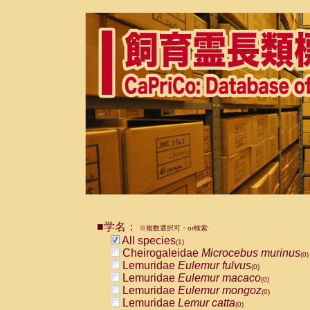
■学名：
※複数選択可・or検索
All species
(1)
Cheirogaleidae
Microcebus murinus
(0)
Lemuridae
Eulemur fulvus
(0)
Lemuridae
Eulemur macaco
(0)
Lemuridae
Eulemur mongoz
(0)
Lemuridae
Lemur catta
(0)