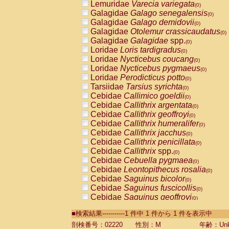
Lemuridae
Varecia variegata
(0)
Galagidae
Galago senegalensis
(0)
Galagidae
Galago demidovii
(0)
Galagidae
Otolemur crassicaudatus
(0)
Galagidae
Galagidae
spp.
(0)
Loridae
Loris tardigradus
(0)
Loridae
Nycticebus coucang
(0)
Loridae
Nycticebus pygmaeus
(0)
Loridae
Perodicticus potto
(0)
Tarsiidae
Tarsius syrichta
(0)
Cebidae
Callimico goeldii
(0)
Cebidae
Callithrix argentata
(0)
Cebidae
Callithrix geoffroyi
(0)
Cebidae
Callithrix humeralifer
(0)
Cebidae
Callithrix jacchus
(0)
Cebidae
Callithrix penicillata
(0)
Cebidae
Callithrix
spp.
(0)
Cebidae
Cebuella pygmaea
(0)
Cebidae
Leontopithecus rosalia
(0)
Cebidae
Saguinus bicolor
(0)
Cebidae
Saguinus fuscicollis
(0)
Cebidae
Saguinus geoffroyi
(0)
Cebidae
Saguinus imperator
(0)
■検索結果-----------1 件中 1 件から 1 件を表示中
Cebidae
Saguinus labiatus
(0)
Cebidae
Saguinus leucopus
剖検番号：02220
性別：M
年齢：Unk
(0)