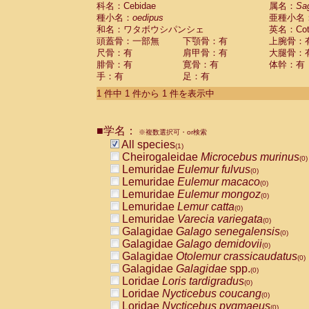
科名：Cebidae
Cebidae
Saguinus midas
属名：
Sa
(0)
種小名：
oedipus
亜種小名
Cebidae
Saguinus mystax
(0)
和名：ワタボウシパンシェ
英名：Cotto
Cebidae
Saguinus nigricollis
(0)
頭蓋骨：一部無
下顎骨：有
上腕骨：
Cebidae
Saguinus oedipus
(1)
尺骨：有
肩甲骨：有
大腿骨：
Cebidae
Saguinus weddelli
(0)
腓骨：有
寛骨：有
体幹：有
Cebidae
Saguinus
spp.
(0)
手：有
足：有
Cebidae
Aotus trivirgatus
(0)
Cebidae
Cebus albifrons
1 件中 1 件から 1 件を表示中
(0)
Cebidae
Cebus apella
(0)
Cebidae
Cebus capucinus
(0)
■学名：
Cebidae
Cebus nigrivittatus
※複数選択可・or検索
(0)
Cebidae
Cebus
spp.
All species
(0)
(1)
Cebidae
Saimiri boliviensis
Cheirogaleidae
Microcebus murinus
(0)
(0)
Cebidae
Saimiri sciureus
Lemuridae
Eulemur fulvus
(0)
(0)
Atelidae
Alouatta caraya
Lemuridae
Eulemur macaco
(0)
(0)
Atelidae
Alouatta fusca
Lemuridae
Eulemur mongoz
(0)
(0)
Atelidae
Alouatta seniculus
Lemuridae
Lemur catta
(0)
(0)
Atelidae
Alouatta
spp.
Lemuridae
Varecia variegata
(0)
(0)
Atelidae
Ateles belzebuth
Galagidae
Galago senegalensis
(0)
(0)
Atelidae
Ateles geoffroyi
Galagidae
Galago demidovii
(0)
(0)
Atelidae
Ateles paniscus
Galagidae
Otolemur crassicaudatus
(0)
(0)
Atelidae
Ateles
spp.
Galagidae
Galagidae
spp.
(0)
(0)
Atelidae
Lagothrix lagothricha
Loridae
Loris tardigradus
(0)
(0)
Atelidae
Lagothrix lagothricha cana
Loridae
Nycticebus coucang
(0)
(0)
Pitheciidae
Cacajao calvus rubicundu
Loridae
Nycticebus pygmaeus
(0)