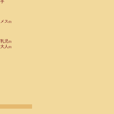
手
メス
(0)
乳児
(0)
大人
(0)