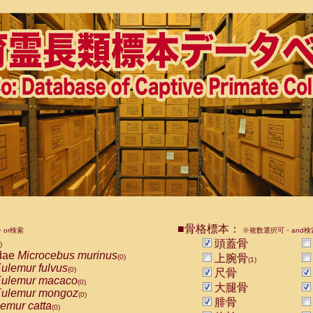
■骨格標本：
or検索
※複数選択可・and検
頭蓋骨
)
dae
Microcebus murinus
上腕骨
(0)
(1)
ulemur fulvus
(0)
尺骨
ulemur macaco
(0)
大腿骨
ulemur mongoz
(0)
腓骨
emur catta
(0)