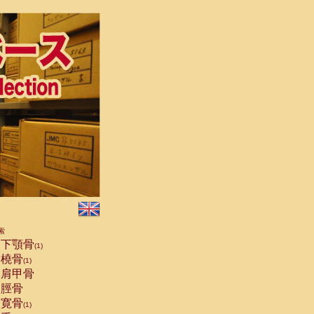
索
下顎骨
(1)
橈骨
(1)
肩甲骨
脛骨
寛骨
(1)