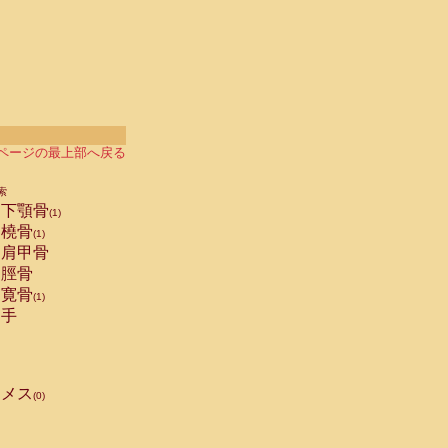
ページの最上部へ戻る
索
下顎骨
(1)
橈骨
(1)
肩甲骨
脛骨
寛骨
(1)
手
メス
(0)