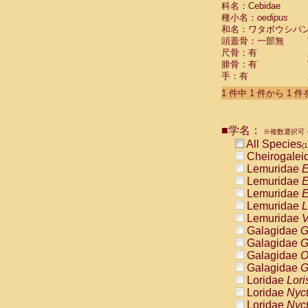
科名：Cebidae
Cebidae
Sa
種小名：
oedipus
Cebidae
Sa
和名：ワタボウシパ
Cebidae
Sag
頭蓋骨：一部無
Cebidae
Sa
尺骨：有
Cebidae
Sag
腓骨：有
Cebidae
Sa
手：有
Cebidae
Aot
Cebidae
Ceb
1 件中 1 件から 1 
Cebidae
Ceb
Cebidae
Ce
■学名：
Cebidae
Ceb
※複数選択可・
Cebidae
Ce
All Species
(1
Cebidae
Sai
Cheirogalei
Cebidae
Sai
Lemuridae
E
Atelidae
Alo
Lemuridae
E
Atelidae
Alo
Lemuridae
E
Atelidae
Alo
Lemuridae
L
Atelidae
Alo
Lemuridae
V
Atelidae
Ate
Galagidae
G
Atelidae
Ate
Galagidae
G
Atelidae
Ate
Galagidae
O
Atelidae
Ate
Galagidae
G
Atelidae
Lag
Loridae
Lori
Atelidae
Lag
Loridae
Nyc
Pitheciidae
Loridae
Nyc