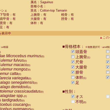
guinus midas
属名：
Saguinus
(0)
亜種小名：
guinus mystax
(0)
ンシェ
英名：Cotton-top Tamarin
uinus nigricollis
(0)
下顎骨：有
上腕骨：有
橈骨：有
guinus oedipus
(1)
肩甲骨：有
大腿骨：有
脛骨：有
uinus weddelli
(0)
寛骨：有
体幹：有
guinus
spp.
(0)
足：有
us trivirgatus
(0)
us albifrons
件を表示中
(0)
us apella
▲この
(0)
bus capucinus
(0)
us nigrivittatus
■骨格標本：
or検索
(0)
※複数選択可・and検
bus
spp.
頭蓋骨
(0)
)
miri boliviensis
dae
Microcebus murinus
(0)
上腕骨
(0)
(1)
miri sciureus
ulemur fulvus
(0)
(0)
尺骨
uatta caraya
ulemur macaco
(0)
(0)
大腿骨
uatta fusca
ulemur mongoz
(0)
(0)
腓骨
uatta seniculus
emur catta
(0)
(0)
uatta
spp.
体幹
arecia variegata
(0)
(1)
(0)
les belzebuth
alago senegalensis
足
(0)
(0)
les geoffroyi
alago demidovii
(0)
(0)
les paniscus
tolemur crassicaudatus
■性別：
(0)
(0)
les
spp.
alagidae
spp.
(0)
オス
(0)
othrix lagothricha
s tardigradus
(0)
(0)
不明
(0)
othrix lagothricha cana
ticebus coucang
(0)
(0)
Cacajao calvus rubicundus
ticebus pygmaeus
(0)
(0)