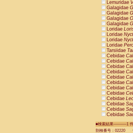
Lemuridae
V
Galagidae
G
Galagidae
G
Galagidae
O
Galagidae
G
Loridae
Lori
Loridae
Nyc
Loridae
Nyc
Loridae
Pero
Tarsiidae
Ta
Cebidae
Cal
Cebidae
Cal
Cebidae
Cal
Cebidae
Cal
Cebidae
Cal
Cebidae
Cal
Cebidae
Cal
Cebidae
Ce
Cebidae
Leo
Cebidae
Sag
Cebidae
Sag
Cebidae
Sag
Cebidae
Sag
■検索結果----------
Cebidae
Sag
Cebidae
Sa
剖検番号：02220