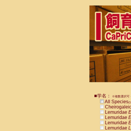
■学名：
※複数選択可・
All Species
(1
Cheirogalei
Lemuridae
E
Lemuridae
E
Lemuridae
E
Lemuridae
L