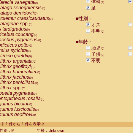
体幹
arecia variegata
(1)
(0)
alago senegalensis
足
(0)
alago demidovii
(0)
tolemur crassicaudatus
■性別：
(0)
alagidae
spp.
オス
(0)
s tardigradus
(0)
不明
(0)
ticebus coucang
(0)
ticebus pygmaeus
(0)
■年齢：
dicticus potto
(0)
胎児
(0)
rsius syrichta
(0)
子供
limico goeldii
(0)
(0)
不明
lithrix argentata
(0)
lithrix geoffroyi
(0)
lithrix humeralifer
(0)
lithrix jacchus
(0)
lithrix penicillata
(0)
lithrix
spp.
(0)
buella pygmaea
(0)
ntopithecus rosalia
(0)
uinus bicolor
(0)
uinus fuscicollis
(0)
uinus geoffroyi
(0)
uinus imperator
(0)
-1 件中 1 件から 1 件を表示中
uinus labiatus
(0)
guinus leucopus
性別：M
年齢：Unknown
(0)