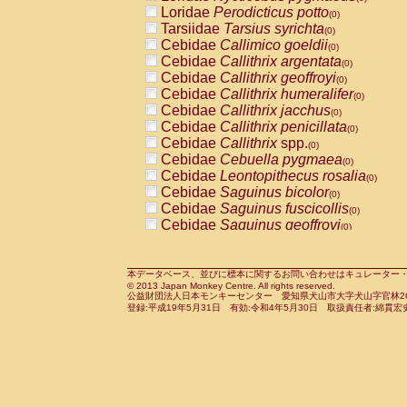
Pitheciidae
Callicebus cupreus
Loridae
Perodicticus potto
(0)
(0)
Pitheciidae
Callicebus donacophilus
Tarsiidae
Tarsius syrichta
(0
(0)
Pitheciidae
Callicebus moloch
Cebidae
Callimico goeldii
(0)
(0)
Pitheciidae
Callicebus torquatus
Cebidae
Callithrix argentata
(0)
(0)
Pitheciidae
Callicebus
spp.
Cebidae
Callithrix geoffroyi
(0)
(0)
Pitheciidae
Chiropotes satanas
Cebidae
Callithrix humeralifer
(0)
(0)
Pitheciidae
Pithecia monachus
Cebidae
Callithrix jacchus
(0)
(0)
Pitheciidae
Pithecia pithecia
Cebidae
Callithrix penicillata
(0)
(0)
Cercopithecidae
Cercocebus agilis
Cebidae
Callithrix
spp.
(0)
(0)
Cercopithecidae
Cercocebus galeritus
Cebidae
Cebuella pygmaea
(0)
Cercopithecidae
Cercocebus torquatu
Cebidae
Leontopithecus rosalia
(0)
Cercopithecidae
Cercocebus torquatus
Cebidae
Saguinus bicolor
(0)
Cercopithecidae
Cercocebus torquatu
Cebidae
Saguinus fuscicollis
(0)
Cercopithecidae
Cercocebus
hybrid
Cebidae
Saguinus geoffroyi
(0)
(0)
Cercopithecidae
Cercocebus
spp.
Cebidae
Saguinus imperator
(0)
(0)
Cercopithecidae
Lophocebus albigen
Cebidae
Saguinus labiatus
(0)
Cercopithecidae
Papio anubis
Cebidae
Saguinus leucopus
本データベース、並びに標本に関するお問い合わせはキュレーター・新宅勇太までお願い
(0)
(0)
© 2013 Japan Monkey Centre. All rights reserved.
Cercopithecidae
Papio cynocephalus
Cebidae
Saguinus midas
(
(0)
公益財団法人日本モンキーセンター 愛知県犬山市大字犬山字官林26番
Cercopithecidae
Papio hamadryas
Cebidae
Saguinus mystax
(0)
登録:平成19年5月31日 有効:令和4年5月30日 取扱責任者:綿貫宏
(0)
Cercopithecidae
Papio papio
Cebidae
Saguinus nigricollis
(0)
(0)
Cercopithecidae
Papio
spp.
Cebidae
Saguinus oedipus
(0)
(1)
Cercopithecidae
Mandrillus leucopha
Cebidae
Saguinus weddelli
(0)
Cercopithecidae
Mandrillus sphinx
Cebidae
Saguinus
spp.
(0)
(0)
Cercopithecidae
Theropithecus gelad
Cebidae
Aotus trivirgatus
(0)
Cercopithecidae
Macaca arctoides
Cebidae
Cebus albifrons
(0)
(0)