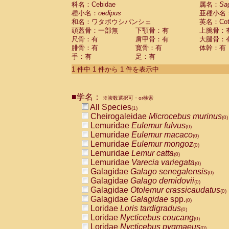
科名：Cebidae
Cebidae
Saguinus midas
属名：
Sa
(0)
種小名：
oedipus
亜種小名
Cebidae
Saguinus mystax
(0)
和名：ワタボウシパンシェ
英名：Cotto
Cebidae
Saguinus nigricollis
(0)
頭蓋骨：一部無
下顎骨：有
上腕骨：
Cebidae
Saguinus oedipus
(1)
尺骨：有
肩甲骨：有
大腿骨：
Cebidae
Saguinus weddelli
(0)
腓骨：有
寛骨：有
体幹：有
Cebidae
Saguinus
spp.
(0)
手：有
足：有
Cebidae
Aotus trivirgatus
(0)
Cebidae
Cebus albifrons
1 件中 1 件から 1 件を表示中
(0)
Cebidae
Cebus apella
(0)
Cebidae
Cebus capucinus
(0)
■学名：
Cebidae
Cebus nigrivittatus
※複数選択可・or検索
(0)
Cebidae
Cebus
spp.
All Species
(0)
(1)
Cebidae
Saimiri boliviensis
Cheirogaleidae
Microcebus murinus
(0)
(0)
Cebidae
Saimiri sciureus
Lemuridae
Eulemur fulvus
(0)
(0)
Atelidae
Alouatta caraya
Lemuridae
Eulemur macaco
(0)
(0)
Atelidae
Alouatta fusca
Lemuridae
Eulemur mongoz
(0)
(0)
Atelidae
Alouatta seniculus
Lemuridae
Lemur catta
(0)
(0)
Atelidae
Alouatta
spp.
Lemuridae
Varecia variegata
(0)
(0)
Atelidae
Ateles belzebuth
Galagidae
Galago senegalensis
(0)
(0)
Atelidae
Ateles geoffroyi
Galagidae
Galago demidovii
(0)
(0)
Atelidae
Ateles paniscus
Galagidae
Otolemur crassicaudatus
(0)
(0)
Atelidae
Ateles
spp.
Galagidae
Galagidae
spp.
(0)
(0)
Atelidae
Lagothrix lagothricha
Loridae
Loris tardigradus
(0)
(0)
Atelidae
Lagothrix lagothricha cana
Loridae
Nycticebus coucang
(0)
(0)
Pitheciidae
Cacajao calvus rubicundu
Loridae
Nycticebus pygmaeus
(0)