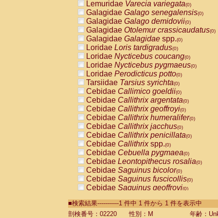
Lemuridae
Varecia variegata
(0)
Galagidae
Galago senegalensis
(0)
Galagidae
Galago demidovii
(0)
Galagidae
Otolemur crassicaudatus
(0)
Galagidae
Galagidae
spp.
(0)
Loridae
Loris tardigradus
(0)
Loridae
Nycticebus coucang
(0)
Loridae
Nycticebus pygmaeus
(0)
Loridae
Perodicticus potto
(0)
Tarsiidae
Tarsius syrichta
(0)
Cebidae
Callimico goeldii
(0)
Cebidae
Callithrix argentata
(0)
Cebidae
Callithrix geoffroyi
(0)
Cebidae
Callithrix humeralifer
(0)
Cebidae
Callithrix jacchus
(0)
Cebidae
Callithrix penicillata
(0)
Cebidae
Callithrix
spp.
(0)
Cebidae
Cebuella pygmaea
(0)
Cebidae
Leontopithecus rosalia
(0)
Cebidae
Saguinus bicolor
(0)
Cebidae
Saguinus fuscicollis
(0)
Cebidae
Saguinus geoffroyi
(0)
Cebidae
Saguinus imperator
(0)
■検索結果-----------1 件中 1 件から 1 件を表示中
Cebidae
Saguinus labiatus
(0)
Cebidae
Saguinus leucopus
剖検番号：02220
性別：M
年齢：Unk
(0)