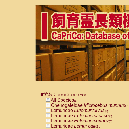
■学名：
※複数選択可・or検索
All Species
(1)
Cheirogaleidae
Microcebus murinus
(0)
Lemuridae
Eulemur fulvus
(0)
Lemuridae
Eulemur macaco
(0)
Lemuridae
Eulemur mongoz
(0)
Lemuridae
Lemur catta
(0)