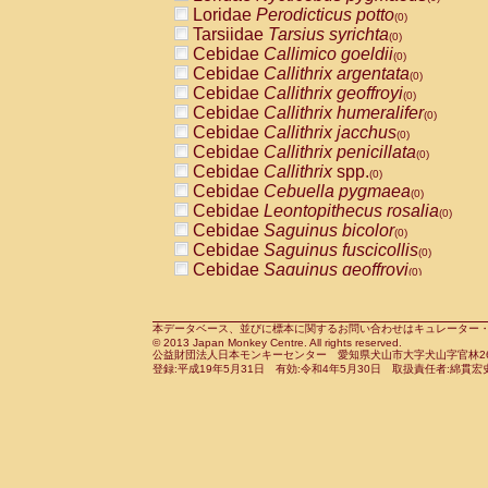
Pitheciidae
Callicebus cupreus
Loridae
Perodicticus potto
(0)
(0)
Pitheciidae
Callicebus donacophilus
Tarsiidae
Tarsius syrichta
(0
(0)
Pitheciidae
Callicebus moloch
Cebidae
Callimico goeldii
(0)
(0)
Pitheciidae
Callicebus torquatus
Cebidae
Callithrix argentata
(0)
(0)
Pitheciidae
Callicebus
spp.
Cebidae
Callithrix geoffroyi
(0)
(0)
Pitheciidae
Chiropotes satanas
Cebidae
Callithrix humeralifer
(0)
(0)
Pitheciidae
Pithecia monachus
Cebidae
Callithrix jacchus
(0)
(0)
Pitheciidae
Pithecia pithecia
Cebidae
Callithrix penicillata
(0)
(0)
Cercopithecidae
Cercocebus agilis
Cebidae
Callithrix
spp.
(0)
(0)
Cercopithecidae
Cercocebus galeritus
Cebidae
Cebuella pygmaea
(0)
Cercopithecidae
Cercocebus torquatu
Cebidae
Leontopithecus rosalia
(0)
Cercopithecidae
Cercocebus torquatus
Cebidae
Saguinus bicolor
(0)
Cercopithecidae
Cercocebus torquatu
Cebidae
Saguinus fuscicollis
(0)
Cercopithecidae
Cercocebus
hybrid
Cebidae
Saguinus geoffroyi
(0)
(0)
Cercopithecidae
Cercocebus
spp.
Cebidae
Saguinus imperator
(0)
(0)
Cercopithecidae
Lophocebus albigen
Cebidae
Saguinus labiatus
(0)
Cercopithecidae
Papio anubis
Cebidae
Saguinus leucopus
本データベース、並びに標本に関するお問い合わせはキュレーター・新宅勇太までお願い
(0)
(0)
© 2013 Japan Monkey Centre. All rights reserved.
Cercopithecidae
Papio cynocephalus
Cebidae
Saguinus midas
(
(0)
公益財団法人日本モンキーセンター 愛知県犬山市大字犬山字官林26番
Cercopithecidae
Papio hamadryas
Cebidae
Saguinus mystax
(0)
登録:平成19年5月31日 有効:令和4年5月30日 取扱責任者:綿貫宏
(0)
Cercopithecidae
Papio papio
Cebidae
Saguinus nigricollis
(0)
(0)
Cercopithecidae
Papio
spp.
Cebidae
Saguinus oedipus
(0)
(1)
Cercopithecidae
Mandrillus leucopha
Cebidae
Saguinus weddelli
(0)
Cercopithecidae
Mandrillus sphinx
Cebidae
Saguinus
spp.
(0)
(0)
Cercopithecidae
Theropithecus gelad
Cebidae
Aotus trivirgatus
(0)
Cercopithecidae
Macaca arctoides
Cebidae
Cebus albifrons
(0)
(0)