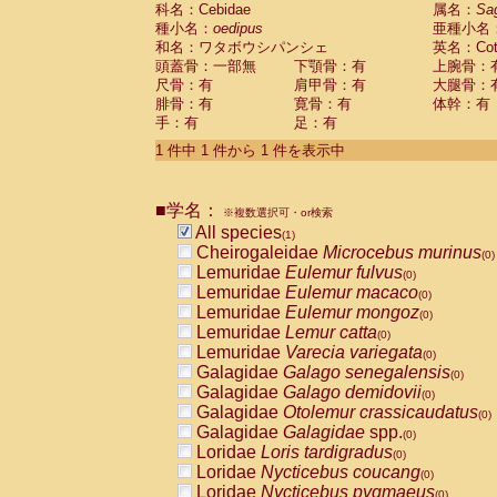
科名：Cebidae
Cebidae
Saguinus midas
属名：
Sa
(0)
種小名：
oedipus
亜種小名
Cebidae
Saguinus mystax
(0)
和名：ワタボウシパンシェ
英名：Cotto
Cebidae
Saguinus nigricollis
(0)
頭蓋骨：一部無
下顎骨：有
上腕骨：
Cebidae
Saguinus oedipus
(1)
尺骨：有
肩甲骨：有
大腿骨：
Cebidae
Saguinus weddelli
(0)
腓骨：有
寛骨：有
体幹：有
Cebidae
Saguinus
spp.
(0)
手：有
足：有
Cebidae
Aotus trivirgatus
(0)
Cebidae
Cebus albifrons
1 件中 1 件から 1 件を表示中
(0)
Cebidae
Cebus apella
(0)
Cebidae
Cebus capucinus
(0)
■学名：
Cebidae
Cebus nigrivittatus
※複数選択可・or検索
(0)
Cebidae
Cebus
spp.
All species
(0)
(1)
Cebidae
Saimiri boliviensis
Cheirogaleidae
Microcebus murinus
(0)
(0)
Cebidae
Saimiri sciureus
Lemuridae
Eulemur fulvus
(0)
(0)
Atelidae
Alouatta caraya
Lemuridae
Eulemur macaco
(0)
(0)
Atelidae
Alouatta fusca
Lemuridae
Eulemur mongoz
(0)
(0)
Atelidae
Alouatta seniculus
Lemuridae
Lemur catta
(0)
(0)
Atelidae
Alouatta
spp.
Lemuridae
Varecia variegata
(0)
(0)
Atelidae
Ateles belzebuth
Galagidae
Galago senegalensis
(0)
(0)
Atelidae
Ateles geoffroyi
Galagidae
Galago demidovii
(0)
(0)
Atelidae
Ateles paniscus
Galagidae
Otolemur crassicaudatus
(0)
(0)
Atelidae
Ateles
spp.
Galagidae
Galagidae
spp.
(0)
(0)
Atelidae
Lagothrix lagothricha
Loridae
Loris tardigradus
(0)
(0)
Atelidae
Lagothrix lagothricha cana
Loridae
Nycticebus coucang
(0)
(0)
Pitheciidae
Cacajao calvus rubicundu
Loridae
Nycticebus pygmaeus
(0)