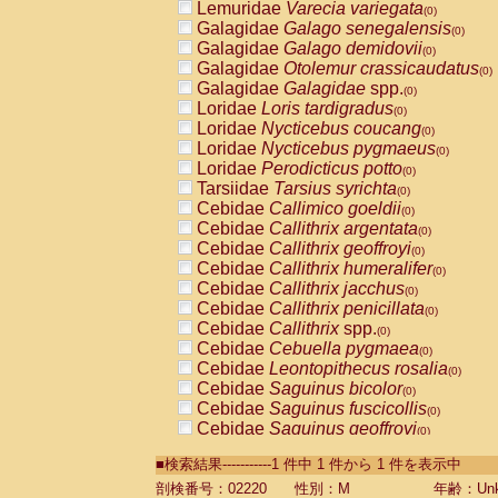
Lemuridae
Varecia variegata
(0)
Galagidae
Galago senegalensis
(0)
Galagidae
Galago demidovii
(0)
Galagidae
Otolemur crassicaudatus
(0)
Galagidae
Galagidae
spp.
(0)
Loridae
Loris tardigradus
(0)
Loridae
Nycticebus coucang
(0)
Loridae
Nycticebus pygmaeus
(0)
Loridae
Perodicticus potto
(0)
Tarsiidae
Tarsius syrichta
(0)
Cebidae
Callimico goeldii
(0)
Cebidae
Callithrix argentata
(0)
Cebidae
Callithrix geoffroyi
(0)
Cebidae
Callithrix humeralifer
(0)
Cebidae
Callithrix jacchus
(0)
Cebidae
Callithrix penicillata
(0)
Cebidae
Callithrix
spp.
(0)
Cebidae
Cebuella pygmaea
(0)
Cebidae
Leontopithecus rosalia
(0)
Cebidae
Saguinus bicolor
(0)
Cebidae
Saguinus fuscicollis
(0)
Cebidae
Saguinus geoffroyi
(0)
Cebidae
Saguinus imperator
(0)
■検索結果-----------1 件中 1 件から 1 件を表示中
Cebidae
Saguinus labiatus
(0)
Cebidae
Saguinus leucopus
剖検番号：02220
性別：M
年齢：Unk
(0)