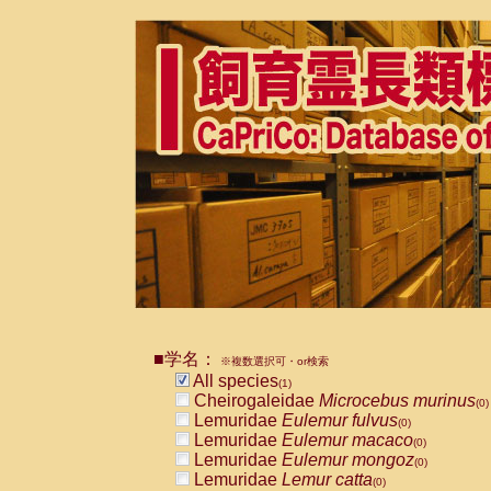
■学名：
※複数選択可・or検索
All species
(1)
Cheirogaleidae
Microcebus murinus
(0)
Lemuridae
Eulemur fulvus
(0)
Lemuridae
Eulemur macaco
(0)
Lemuridae
Eulemur mongoz
(0)
Lemuridae
Lemur catta
(0)