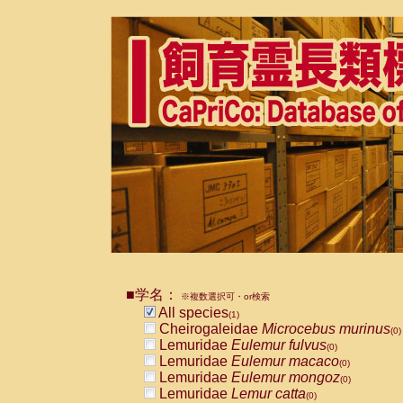
■学名：
※複数選択可・or検索
All species
(1)
Cheirogaleidae
Microcebus murinus
(0)
Lemuridae
Eulemur fulvus
(0)
Lemuridae
Eulemur macaco
(0)
Lemuridae
Eulemur mongoz
(0)
Lemuridae
Lemur catta
(0)