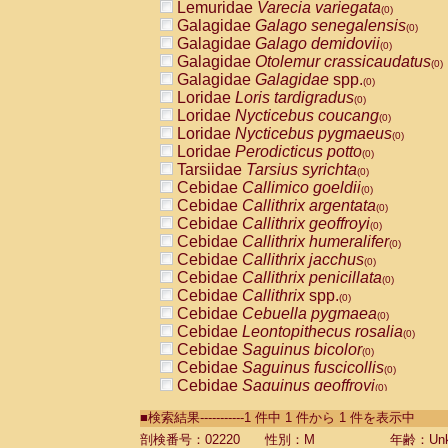
Lemuridae
Varecia variegata
(0)
Galagidae
Galago senegalensis
(0)
Galagidae
Galago demidovii
(0)
Galagidae
Otolemur crassicaudatus
(0)
Galagidae
Galagidae
spp.
(0)
Loridae
Loris tardigradus
(0)
Loridae
Nycticebus coucang
(0)
Loridae
Nycticebus pygmaeus
(0)
Loridae
Perodicticus potto
(0)
Tarsiidae
Tarsius syrichta
(0)
Cebidae
Callimico goeldii
(0)
Cebidae
Callithrix argentata
(0)
Cebidae
Callithrix geoffroyi
(0)
Cebidae
Callithrix humeralifer
(0)
Cebidae
Callithrix jacchus
(0)
Cebidae
Callithrix penicillata
(0)
Cebidae
Callithrix
spp.
(0)
Cebidae
Cebuella pygmaea
(0)
Cebidae
Leontopithecus rosalia
(0)
Cebidae
Saguinus bicolor
(0)
Cebidae
Saguinus fuscicollis
(0)
Cebidae
Saguinus geoffroyi
(0)
Cebidae
Saguinus imperator
(0)
■検索結果-----------1 件中 1 件から 1 件を表示中
Cebidae
Saguinus labiatus
(0)
Cebidae
Saguinus leucopus
剖検番号：02220
性別：M
年齢：Unk
(0)