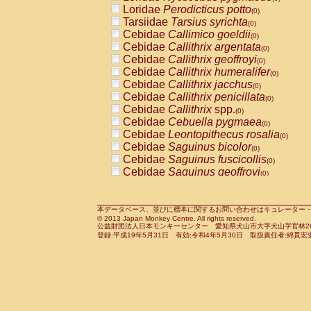
Pitheciidae
Callicebus cupreus
Loridae
Perodicticus potto
(0)
(0)
Pitheciidae
Callicebus donacophilus
Tarsiidae
Tarsius syrichta
(0
(0)
Pitheciidae
Callicebus moloch
Cebidae
Callimico goeldii
(0)
(0)
Pitheciidae
Callicebus torquatus
Cebidae
Callithrix argentata
(0)
(0)
Pitheciidae
Callicebus
spp.
Cebidae
Callithrix geoffroyi
(0)
(0)
Pitheciidae
Chiropotes satanas
Cebidae
Callithrix humeralifer
(0)
(0)
Pitheciidae
Pithecia monachus
Cebidae
Callithrix jacchus
(0)
(0)
Pitheciidae
Pithecia pithecia
Cebidae
Callithrix penicillata
(0)
(0)
Cercopithecidae
Cercocebus agilis
Cebidae
Callithrix
spp.
(0)
(0)
Cercopithecidae
Cercocebus galeritus
Cebidae
Cebuella pygmaea
(0)
Cercopithecidae
Cercocebus torquatu
Cebidae
Leontopithecus rosalia
(0)
Cercopithecidae
Cercocebus torquatus
Cebidae
Saguinus bicolor
(0)
Cercopithecidae
Cercocebus torquatu
Cebidae
Saguinus fuscicollis
(0)
Cercopithecidae
Cercocebus
hybrid
Cebidae
Saguinus geoffroyi
(0)
(0)
Cercopithecidae
Cercocebus
spp.
Cebidae
Saguinus imperator
(0)
(0)
Cercopithecidae
Lophocebus albigen
Cebidae
Saguinus labiatus
(0)
Cercopithecidae
Papio anubis
Cebidae
Saguinus leucopus
本データベース、並びに標本に関するお問い合わせはキュレーター・新宅勇太までお願い
(0)
(0)
© 2013 Japan Monkey Centre. All rights reserved.
Cercopithecidae
Papio cynocephalus
Cebidae
Saguinus midas
(
(0)
公益財団法人日本モンキーセンター 愛知県犬山市大字犬山字官林26番
Cercopithecidae
Papio hamadryas
Cebidae
Saguinus mystax
(0)
登録:平成19年5月31日 有効:令和4年5月30日 取扱責任者:綿貫宏
(0)
Cercopithecidae
Papio papio
Cebidae
Saguinus nigricollis
(0)
(0)
Cercopithecidae
Papio
spp.
Cebidae
Saguinus oedipus
(0)
(1)
Cercopithecidae
Mandrillus leucopha
Cebidae
Saguinus weddelli
(0)
Cercopithecidae
Mandrillus sphinx
Cebidae
Saguinus
spp.
(0)
(0)
Cercopithecidae
Theropithecus gelad
Cebidae
Aotus trivirgatus
(0)
Cercopithecidae
Macaca arctoides
Cebidae
Cebus albifrons
(0)
(0)