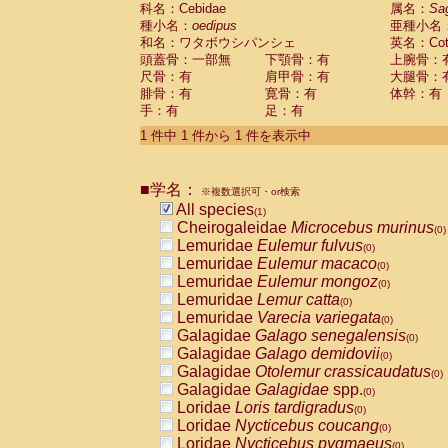
科名：Cebidae
Cebidae
Saguinus midas
属名：
Sa
(0)
種小名：
oedipus
亜種小名
Cebidae
Saguinus mystax
(0)
和名：ワタボウシパンシェ
英名：Cotto
Cebidae
Saguinus nigricollis
(0)
頭蓋骨：一部無
下顎骨：有
上腕骨：
Cebidae
Saguinus oedipus
(1)
尺骨：有
肩甲骨：有
大腿骨：
Cebidae
Saguinus weddelli
(0)
腓骨：有
寛骨：有
体幹：有
Cebidae
Saguinus
spp.
(0)
手：有
足：有
Cebidae
Aotus trivirgatus
(0)
Cebidae
Cebus albifrons
1 件中 1 件から 1 件を表示中
(0)
Cebidae
Cebus apella
(0)
Cebidae
Cebus capucinus
(0)
■学名：
Cebidae
Cebus nigrivittatus
※複数選択可・or検索
(0)
Cebidae
Cebus
spp.
All species
(0)
(1)
Cebidae
Saimiri boliviensis
Cheirogaleidae
Microcebus murinus
(0)
(0)
Cebidae
Saimiri sciureus
Lemuridae
Eulemur fulvus
(0)
(0)
Atelidae
Alouatta caraya
Lemuridae
Eulemur macaco
(0)
(0)
Atelidae
Alouatta fusca
Lemuridae
Eulemur mongoz
(0)
(0)
Atelidae
Alouatta seniculus
Lemuridae
Lemur catta
(0)
(0)
Atelidae
Alouatta
spp.
Lemuridae
Varecia variegata
(0)
(0)
Atelidae
Ateles belzebuth
Galagidae
Galago senegalensis
(0)
(0)
Atelidae
Ateles geoffroyi
Galagidae
Galago demidovii
(0)
(0)
Atelidae
Ateles paniscus
Galagidae
Otolemur crassicaudatus
(0)
(0)
Atelidae
Ateles
spp.
Galagidae
Galagidae
spp.
(0)
(0)
Atelidae
Lagothrix lagothricha
Loridae
Loris tardigradus
(0)
(0)
Atelidae
Lagothrix lagothricha cana
Loridae
Nycticebus coucang
(0)
(0)
Pitheciidae
Cacajao calvus rubicundu
Loridae
Nycticebus pygmaeus
(0)