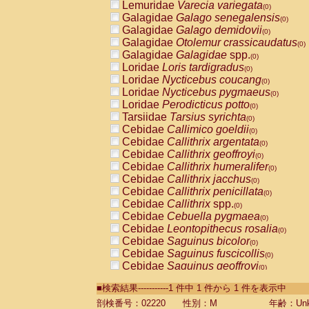
Lemuridae
Varecia variegata
(0)
Galagidae
Galago senegalensis
(0)
Galagidae
Galago demidovii
(0)
Galagidae
Otolemur crassicaudatus
(0)
Galagidae
Galagidae
spp.
(0)
Loridae
Loris tardigradus
(0)
Loridae
Nycticebus coucang
(0)
Loridae
Nycticebus pygmaeus
(0)
Loridae
Perodicticus potto
(0)
Tarsiidae
Tarsius syrichta
(0)
Cebidae
Callimico goeldii
(0)
Cebidae
Callithrix argentata
(0)
Cebidae
Callithrix geoffroyi
(0)
Cebidae
Callithrix humeralifer
(0)
Cebidae
Callithrix jacchus
(0)
Cebidae
Callithrix penicillata
(0)
Cebidae
Callithrix
spp.
(0)
Cebidae
Cebuella pygmaea
(0)
Cebidae
Leontopithecus rosalia
(0)
Cebidae
Saguinus bicolor
(0)
Cebidae
Saguinus fuscicollis
(0)
Cebidae
Saguinus geoffroyi
(0)
Cebidae
Saguinus imperator
(0)
■検索結果-----------1 件中 1 件から 1 件を表示中
Cebidae
Saguinus labiatus
(0)
Cebidae
Saguinus leucopus
剖検番号：02220
性別：M
年齢：Unk
(0)