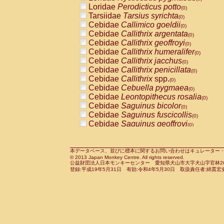
Pitheciidae
Callicebus cupreus
Loridae
Perodicticus potto
(0)
(0)
Pitheciidae
Callicebus donacophilus
Tarsiidae
Tarsius syrichta
(0
(0)
Pitheciidae
Callicebus moloch
Cebidae
Callimico goeldii
(0)
(0)
Pitheciidae
Callicebus torquatus
Cebidae
Callithrix argentata
(0)
(0)
Pitheciidae
Callicebus
spp.
Cebidae
Callithrix geoffroyi
(0)
(0)
Pitheciidae
Chiropotes satanas
Cebidae
Callithrix humeralifer
(0)
(0)
Pitheciidae
Pithecia monachus
Cebidae
Callithrix jacchus
(0)
(0)
Pitheciidae
Pithecia pithecia
Cebidae
Callithrix penicillata
(0)
(0)
Cercopithecidae
Cercocebus agilis
Cebidae
Callithrix
spp.
(0)
(0)
Cercopithecidae
Cercocebus galeritus
Cebidae
Cebuella pygmaea
(0)
Cercopithecidae
Cercocebus torquatu
Cebidae
Leontopithecus rosalia
(0)
Cercopithecidae
Cercocebus torquatus
Cebidae
Saguinus bicolor
(0)
Cercopithecidae
Cercocebus torquatu
Cebidae
Saguinus fuscicollis
(0)
Cercopithecidae
Cercocebus
hybrid
Cebidae
Saguinus geoffroyi
(0)
(0)
Cercopithecidae
Cercocebus
spp.
Cebidae
Saguinus imperator
(0)
(0)
Cercopithecidae
Lophocebus albigen
Cebidae
Saguinus labiatus
(0)
Cercopithecidae
Papio anubis
Cebidae
Saguinus leucopus
本データベース、並びに標本に関するお問い合わせはキュレーター・新宅勇太までお願い
(0)
(0)
© 2013 Japan Monkey Centre. All rights reserved.
Cercopithecidae
Papio cynocephalus
Cebidae
Saguinus midas
(
(0)
公益財団法人日本モンキーセンター 愛知県犬山市大字犬山字官林26番
Cercopithecidae
Papio hamadryas
Cebidae
Saguinus mystax
(0)
登録:平成19年5月31日 有効:令和4年5月30日 取扱責任者:綿貫宏
(0)
Cercopithecidae
Papio papio
Cebidae
Saguinus nigricollis
(0)
(0)
Cercopithecidae
Papio
spp.
Cebidae
Saguinus oedipus
(0)
(1)
Cercopithecidae
Mandrillus leucopha
Cebidae
Saguinus weddelli
(0)
Cercopithecidae
Mandrillus sphinx
Cebidae
Saguinus
spp.
(0)
(0)
Cercopithecidae
Theropithecus gelad
Cebidae
Aotus trivirgatus
(0)
Cercopithecidae
Macaca arctoides
Cebidae
Cebus albifrons
(0)
(0)