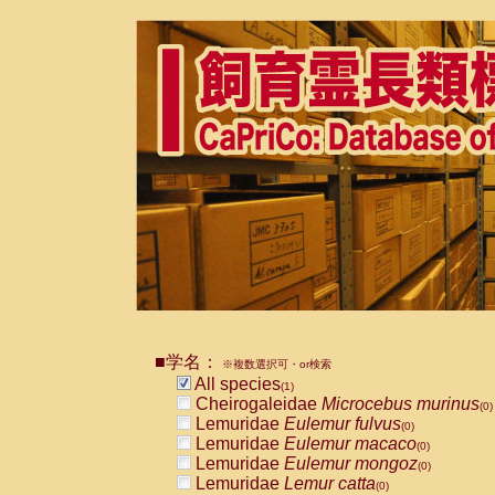
■学名：
※複数選択可・or検索
All species
(1)
Cheirogaleidae
Microcebus murinus
(0)
Lemuridae
Eulemur fulvus
(0)
Lemuridae
Eulemur macaco
(0)
Lemuridae
Eulemur mongoz
(0)
Lemuridae
Lemur catta
(0)