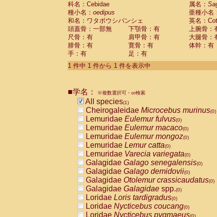
科名：Cebidae
Cebidae
Saguinus midas
属名：
Sa
(0)
種小名：
oedipus
亜種小名
Cebidae
Saguinus mystax
(0)
和名：ワタボウシパンシェ
英名：Cotto
Cebidae
Saguinus nigricollis
(0)
頭蓋骨：一部無
下顎骨：有
上腕骨：
Cebidae
Saguinus oedipus
(1)
尺骨：有
肩甲骨：有
大腿骨：
Cebidae
Saguinus weddelli
(0)
腓骨：有
寛骨：有
体幹：有
Cebidae
Saguinus
spp.
(0)
手：有
足：有
Cebidae
Aotus trivirgatus
(0)
Cebidae
Cebus albifrons
1 件中 1 件から 1 件を表示中
(0)
Cebidae
Cebus apella
(0)
Cebidae
Cebus capucinus
(0)
■学名：
Cebidae
Cebus nigrivittatus
※複数選択可・or検索
(0)
Cebidae
Cebus
spp.
All species
(0)
(1)
Cebidae
Saimiri boliviensis
Cheirogaleidae
Microcebus murinus
(0)
(0)
Cebidae
Saimiri sciureus
Lemuridae
Eulemur fulvus
(0)
(0)
Atelidae
Alouatta caraya
Lemuridae
Eulemur macaco
(0)
(0)
Atelidae
Alouatta fusca
Lemuridae
Eulemur mongoz
(0)
(0)
Atelidae
Alouatta seniculus
Lemuridae
Lemur catta
(0)
(0)
Atelidae
Alouatta
spp.
Lemuridae
Varecia variegata
(0)
(0)
Atelidae
Ateles belzebuth
Galagidae
Galago senegalensis
(0)
(0)
Atelidae
Ateles geoffroyi
Galagidae
Galago demidovii
(0)
(0)
Atelidae
Ateles paniscus
Galagidae
Otolemur crassicaudatus
(0)
(0)
Atelidae
Ateles
spp.
Galagidae
Galagidae
spp.
(0)
(0)
Atelidae
Lagothrix lagothricha
Loridae
Loris tardigradus
(0)
(0)
Atelidae
Lagothrix lagothricha cana
Loridae
Nycticebus coucang
(0)
(0)
Pitheciidae
Cacajao calvus rubicundu
Loridae
Nycticebus pygmaeus
(0)