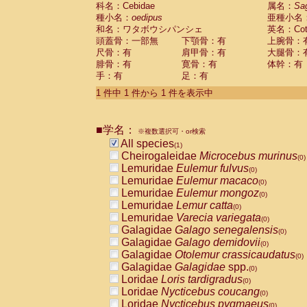
科名：Cebidae
Cebidae
Saguinus midas
属名：
Sa
(0)
種小名：
oedipus
亜種小名
Cebidae
Saguinus mystax
(0)
和名：ワタボウシパンシェ
英名：Cotto
Cebidae
Saguinus nigricollis
(0)
頭蓋骨：一部無
下顎骨：有
上腕骨：
Cebidae
Saguinus oedipus
(1)
尺骨：有
肩甲骨：有
大腿骨：
Cebidae
Saguinus weddelli
(0)
腓骨：有
寛骨：有
体幹：有
Cebidae
Saguinus
spp.
(0)
手：有
足：有
Cebidae
Aotus trivirgatus
(0)
Cebidae
Cebus albifrons
1 件中 1 件から 1 件を表示中
(0)
Cebidae
Cebus apella
(0)
Cebidae
Cebus capucinus
(0)
■学名：
Cebidae
Cebus nigrivittatus
※複数選択可・or検索
(0)
Cebidae
Cebus
spp.
All species
(0)
(1)
Cebidae
Saimiri boliviensis
Cheirogaleidae
Microcebus murinus
(0)
(0)
Cebidae
Saimiri sciureus
Lemuridae
Eulemur fulvus
(0)
(0)
Atelidae
Alouatta caraya
Lemuridae
Eulemur macaco
(0)
(0)
Atelidae
Alouatta fusca
Lemuridae
Eulemur mongoz
(0)
(0)
Atelidae
Alouatta seniculus
Lemuridae
Lemur catta
(0)
(0)
Atelidae
Alouatta
spp.
Lemuridae
Varecia variegata
(0)
(0)
Atelidae
Ateles belzebuth
Galagidae
Galago senegalensis
(0)
(0)
Atelidae
Ateles geoffroyi
Galagidae
Galago demidovii
(0)
(0)
Atelidae
Ateles paniscus
Galagidae
Otolemur crassicaudatus
(0)
(0)
Atelidae
Ateles
spp.
Galagidae
Galagidae
spp.
(0)
(0)
Atelidae
Lagothrix lagothricha
Loridae
Loris tardigradus
(0)
(0)
Atelidae
Lagothrix lagothricha cana
Loridae
Nycticebus coucang
(0)
(0)
Pitheciidae
Cacajao calvus rubicundu
Loridae
Nycticebus pygmaeus
(0)