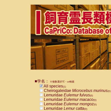
■学名：
※複数選択可・or検索
All species
(1)
Cheirogaleidae
Microcebus murinus
(0)
Lemuridae
Eulemur fulvus
(0)
Lemuridae
Eulemur macaco
(0)
Lemuridae
Eulemur mongoz
(0)
Lemuridae
Lemur catta
(0)