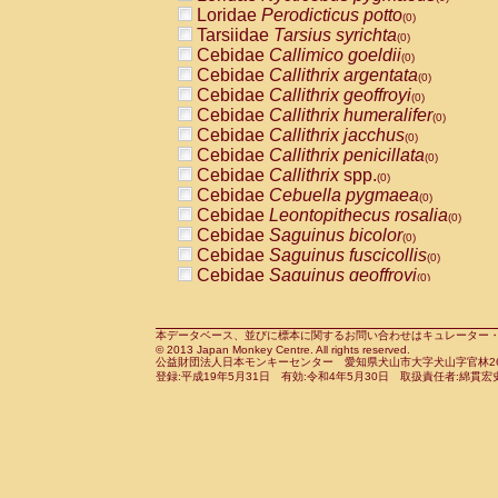
Pitheciidae
Callicebus cupreus
Loridae
Perodicticus potto
(0)
(0)
Pitheciidae
Callicebus donacophilus
Tarsiidae
Tarsius syrichta
(0
(0)
Pitheciidae
Callicebus moloch
Cebidae
Callimico goeldii
(0)
(0)
Pitheciidae
Callicebus torquatus
Cebidae
Callithrix argentata
(0)
(0)
Pitheciidae
Callicebus
spp.
Cebidae
Callithrix geoffroyi
(0)
(0)
Pitheciidae
Chiropotes satanas
Cebidae
Callithrix humeralifer
(0)
(0)
Pitheciidae
Pithecia monachus
Cebidae
Callithrix jacchus
(0)
(0)
Pitheciidae
Pithecia pithecia
Cebidae
Callithrix penicillata
(0)
(0)
Cercopithecidae
Cercocebus agilis
Cebidae
Callithrix
spp.
(0)
(0)
Cercopithecidae
Cercocebus galeritus
Cebidae
Cebuella pygmaea
(0)
Cercopithecidae
Cercocebus torquatu
Cebidae
Leontopithecus rosalia
(0)
Cercopithecidae
Cercocebus torquatus
Cebidae
Saguinus bicolor
(0)
Cercopithecidae
Cercocebus torquatu
Cebidae
Saguinus fuscicollis
(0)
Cercopithecidae
Cercocebus
hybrid
Cebidae
Saguinus geoffroyi
(0)
(0)
Cercopithecidae
Cercocebus
spp.
Cebidae
Saguinus imperator
(0)
(0)
Cercopithecidae
Lophocebus albigen
Cebidae
Saguinus labiatus
(0)
Cercopithecidae
Papio anubis
Cebidae
Saguinus leucopus
本データベース、並びに標本に関するお問い合わせはキュレーター・新宅勇太までお願い
(0)
(0)
© 2013 Japan Monkey Centre. All rights reserved.
Cercopithecidae
Papio cynocephalus
Cebidae
Saguinus midas
(
(0)
公益財団法人日本モンキーセンター 愛知県犬山市大字犬山字官林26番
Cercopithecidae
Papio hamadryas
Cebidae
Saguinus mystax
(0)
登録:平成19年5月31日 有効:令和4年5月30日 取扱責任者:綿貫宏
(0)
Cercopithecidae
Papio papio
Cebidae
Saguinus nigricollis
(0)
(0)
Cercopithecidae
Papio
spp.
Cebidae
Saguinus oedipus
(0)
(1)
Cercopithecidae
Mandrillus leucopha
Cebidae
Saguinus weddelli
(0)
Cercopithecidae
Mandrillus sphinx
Cebidae
Saguinus
spp.
(0)
(0)
Cercopithecidae
Theropithecus gelad
Cebidae
Aotus trivirgatus
(0)
Cercopithecidae
Macaca arctoides
Cebidae
Cebus albifrons
(0)
(0)