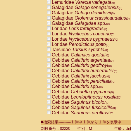
Lemuridae
Varecia variegata
(0)
Galagidae
Galago senegalensis
(0)
Galagidae
Galago demidovii
(0)
Galagidae
Otolemur crassicaudatus
(0)
Galagidae
Galagidae
spp.
(0)
Loridae
Loris tardigradus
(0)
Loridae
Nycticebus coucang
(0)
Loridae
Nycticebus pygmaeus
(0)
Loridae
Perodicticus potto
(0)
Tarsiidae
Tarsius syrichta
(0)
Cebidae
Callimico goeldii
(0)
Cebidae
Callithrix argentata
(0)
Cebidae
Callithrix geoffroyi
(0)
Cebidae
Callithrix humeralifer
(0)
Cebidae
Callithrix jacchus
(0)
Cebidae
Callithrix penicillata
(0)
Cebidae
Callithrix
spp.
(0)
Cebidae
Cebuella pygmaea
(0)
Cebidae
Leontopithecus rosalia
(0)
Cebidae
Saguinus bicolor
(0)
Cebidae
Saguinus fuscicollis
(0)
Cebidae
Saguinus geoffroyi
(0)
Cebidae
Saguinus imperator
(0)
■検索結果-----------1 件中 1 件から 1 件を表示中
Cebidae
Saguinus labiatus
(0)
Cebidae
Saguinus leucopus
剖検番号：02220
性別：M
年齢：Unk
(0)