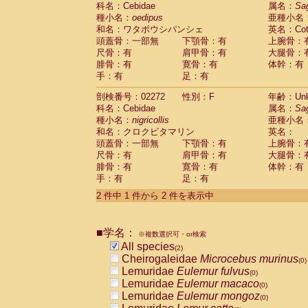
科名：Cebidae
Cebidae
Saguinus midas
属名：
Sa
(0)
種小名：
oedipus
亜種小名
Cebidae
Saguinus mystax
(0)
和名：ワタボウシパンシェ
英名：Cotto
Cebidae
Saguinus nigricollis
(1)
頭蓋骨：一部無
下顎骨：有
上腕骨：
Cebidae
Saguinus oedipus
(1)
尺骨：有
肩甲骨：有
大腿骨：
Cebidae
Saguinus weddelli
(0)
腓骨：有
寛骨：有
体幹：有
Cebidae
Saguinus
spp.
(0)
手：有
足：有
Cebidae
Aotus trivirgatus
(0)
Cebidae
Cebus albifrons
(0)
剖検番号：02272
性別：F
年齢：Unk
Cebidae
Cebus apella
科名：Cebidae
(0)
属名：
Sa
Cebidae
Cebus capucinus
種小名：
nigricollis
亜種小名
(0)
Cebidae
Cebus nigrivittatus
和名：クロクビタマリン
英名：
(0)
Cebidae
Cebus
spp.
頭蓋骨：一部無
下顎骨：有
上腕骨：
(0)
Cebidae
Saimiri boliviensis
尺骨：有
肩甲骨：有
大腿骨：
(0)
腓骨：有
Cebidae
Saimiri sciureus
寛骨：有
体幹：有
(0)
手：有
足：有
Atelidae
Alouatta caraya
(0)
Atelidae
Alouatta fusca
(0)
2 件中 1 件から 2 件を表示中
Atelidae
Alouatta seniculus
(0)
Atelidae
Alouatta
spp.
(0)
Atelidae
Ateles belzebuth
■学名：
(0)
※複数選択可・or検索
Atelidae
Ateles geoffroyi
(0)
All species
(2)
Atelidae
Ateles paniscus
(0)
Cheirogaleidae
Microcebus murinus
(0)
Atelidae
Ateles
spp.
(0)
Lemuridae
Eulemur fulvus
(0)
Atelidae
Lagothrix lagothricha
(0)
Lemuridae
Eulemur macaco
(0)
Atelidae
Lagothrix lagothricha cana
(0)
Lemuridae
Eulemur mongoz
(0)
Pitheciidae
Cacajao calvus rubicundu