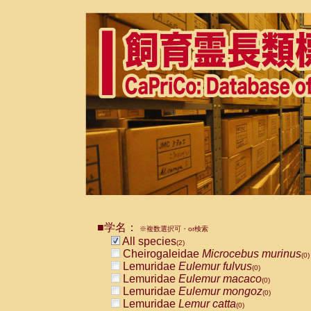
■学名：
※複数選択可・or検索
All species
(2)
Cheirogaleidae
Microcebus murinus
(0)
Lemuridae
Eulemur fulvus
(0)
Lemuridae
Eulemur macaco
(0)
Lemuridae
Eulemur mongoz
(0)
Lemuridae
Lemur catta
(0)