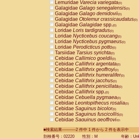
Lemuridae
Varecia variegata
(0)
Galagidae
Galago senegalensis
(0)
Galagidae
Galago demidovii
(0)
Galagidae
Otolemur crassicaudatus
(0)
Galagidae
Galagidae
spp.
(0)
Loridae
Loris tardigradus
(0)
Loridae
Nycticebus coucang
(0)
Loridae
Nycticebus pygmaeus
(0)
Loridae
Perodicticus potto
(0)
Tarsiidae
Tarsius syrichta
(0)
Cebidae
Callimico goeldii
(0)
Cebidae
Callithrix argentata
(0)
Cebidae
Callithrix geoffroyi
(0)
Cebidae
Callithrix humeralifer
(0)
Cebidae
Callithrix jacchus
(0)
Cebidae
Callithrix penicillata
(0)
Cebidae
Callithrix
spp.
(0)
Cebidae
Cebuella pygmaea
(0)
Cebidae
Leontopithecus rosalia
(0)
Cebidae
Saguinus bicolor
(0)
Cebidae
Saguinus fuscicollis
(0)
Cebidae
Saguinus geoffroyi
(0)
Cebidae
Saguinus imperator
(0)
■検索結果-----------2 件中 1 件から 2 件を表示中
Cebidae
Saguinus labiatus
(0)
Cebidae
Saguinus leucopus
剖検番号：02220
性別：M
年齢：Unk
(0)