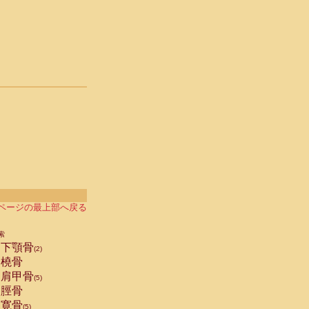
ページの最上部へ戻る
索
下顎骨
(2)
橈骨
肩甲骨
(5)
脛骨
寛骨
(5)