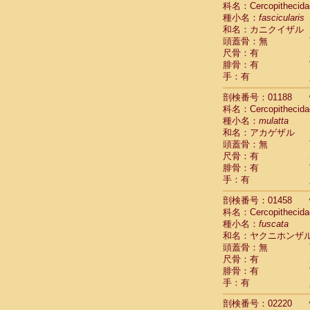
科名：Cercopithecida
Cebidae
Sa
種小名：
fascicularis
Cebidae
Sa
和名：カニクイザル
Cebidae
Sag
頭蓋骨：無
Cebidae
Sa
尺骨：有
Cebidae
Sag
腓骨：有
Cebidae
Sa
手：有
Cebidae
Aot
Cebidae
Ceb
剖検番号：01188
Cebidae
Ceb
科名：Cercopithecida
Cebidae
Ce
種小名：
mulatta
Cebidae
Ceb
和名：アカゲザル
Cebidae
Ce
頭蓋骨：無
Cebidae
Sai
尺骨：有
腓骨：有
Cebidae
Sai
手：有
Atelidae
Alo
Atelidae
Alo
剖検番号：01458
Atelidae
Alo
科名：Cercopithecida
Atelidae
Alo
種小名：
fuscata
Atelidae
Ate
和名：ヤクニホンザ
Atelidae
Ate
頭蓋骨：無
Atelidae
Ate
尺骨：有
Atelidae
Ate
腓骨：有
Atelidae
Lag
手：有
Atelidae
Lag
剖検番号：02220
Pitheciidae