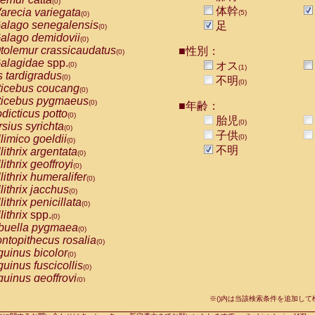
(0)
idae
Macaca assamensis
体幹
arecia variegata
(0)
(5)
(0)
idae
Macaca brunnescens
alago senegalensis
(0)
足
(0)
idae
Macaca cyclopis
alago demidovii
(0)
(0)
idae
Macaca fascicularis
tolemur crassicaudatus
(1)
■性別：
(0)
idae
Macaca fuscaca fuscata
alagidae
spp.
(0)
オス
(0)
(1)
idae
Macaca fuscata yakui
s tardigradus
(1)
(0)
不明
(0)
idae
Macaca fuscata
hybrid
ticebus coucang
(0)
(0)
idae
Macaca maura
ticebus pygmaeus
(0)
(0)
■年齢：
idae
Macaca mulatta
dicticus potto
(1)
(0)
胎児
idae
Macaca nemestrina
(0)
rsius syrichta
(0)
(0)
子供
idae
Macaca nigra
limico goeldii
(0)
(0)
(0)
idae
Macaca radiata
不明
lithrix argentata
(0)
(0)
idae
Macaca silenus
lithrix geoffroyi
(0)
(0)
idae
Macaca sinica
lithrix humeralifer
(0)
(0)
idae
Macaca sylvanus
lithrix jacchus
(0)
(0)
idae
Macaca thibetana
lithrix penicillata
(0)
(0)
idae
Macaca tonkeana
lithrix
spp.
(0)
(0)
idae
Macaca
hybrid
buella pygmaea
(0)
(0)
idae
Macaca
spp.
ntopithecus rosalia
(0)
(0)
idae
Allenopithecus nigroviridis
uinus bicolor
(0)
(0)
idae
Cercopithecus ascanius
uinus fuscicollis
(0)
(0)
idae
Cercopithecus ascanius schmidti
uinus geoffroyi
(0)
(0)
idae
Cercopithecus cephus
uinus imperator
(0)
(0)
idae
Cercopithecus diana
※()内は当該検索条件を追加し
uinus labiatus
(0)
(0)
idae
Cercopithecus hamlyni
(0)