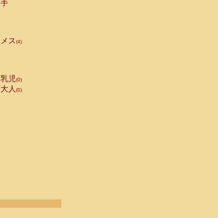
手
メス
(4)
乳児
(0)
大人
(0)