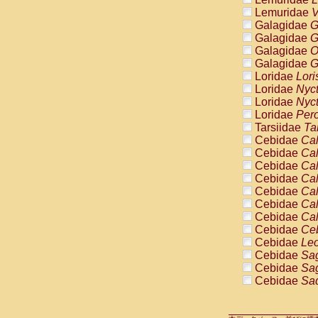
Cercopithec
Lemuridae
V
Cercopithec
Galagidae
G
Cercopithec
Galagidae
G
Cercopithec
Galagidae
O
Cercopithec
Galagidae
G
Cercopithec
Loridae
Lori
Cercopithec
Loridae
Nyc
Cercopithec
Loridae
Nyc
Cercopithec
Loridae
Pero
Cercopithec
Tarsiidae
Ta
Cercopithec
Cebidae
Cal
Cercopithec
Cebidae
Cal
Cercopithec
Cebidae
Cal
Cercopithec
Cebidae
Cal
Cercopithec
Cebidae
Cal
Cercopithec
Cebidae
Cal
Cercopithec
Cebidae
Cal
Cercopithec
Cebidae
Ce
Cercopithec
Cebidae
Leo
Cercopithec
Cebidae
Sag
Cercopithec
Cebidae
Sag
Cercopithec
Cebidae
Sag
Cercopithec
Cebidae
Sag
Cercopithec
Cebidae
Sag
Cercopithec