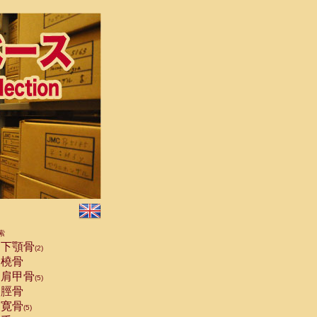
索
下顎骨
(2)
橈骨
肩甲骨
(5)
脛骨
寛骨
(5)