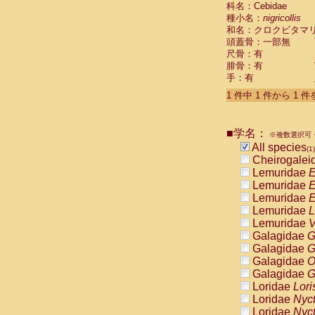
科名：Cebidae
Cebidae
Sa
種小名：
nigricollis
Cebidae
Sa
和名：クロクビタマ
Cebidae
Sag
頭蓋骨：一部無
Cebidae
Sa
尺骨：有
Cebidae
Sag
腓骨：有
Cebidae
Sa
手：有
Cebidae
Aot
Cebidae
Ceb
1 件中 1 件から 1 
Cebidae
Ceb
Cebidae
Ce
■学名：
Cebidae
Ceb
※複数選択可・
Cebidae
Ce
All species
(1)
Cebidae
Sai
Cheirogalei
Cebidae
Sai
Lemuridae
E
Atelidae
Alo
Lemuridae
E
Atelidae
Alo
Lemuridae
E
Atelidae
Alo
Lemuridae
L
Atelidae
Alo
Lemuridae
V
Atelidae
Ate
Galagidae
G
Atelidae
Ate
Galagidae
G
Atelidae
Ate
Galagidae
O
Atelidae
Ate
Galagidae
G
Atelidae
Lag
Loridae
Lori
Atelidae
Lag
Loridae
Nyc
Pitheciidae
Loridae
Nyc