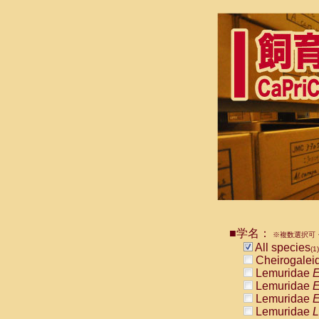
■学名：
※複数選択可・
All species
(1)
Cheirogalei
Lemuridae
E
Lemuridae
E
Lemuridae
E
Lemuridae
L