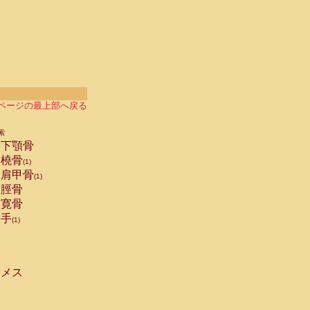
ページの最上部へ戻る
索
下顎骨
橈骨
(1)
肩甲骨
(1)
脛骨
寛骨
手
(1)
メス