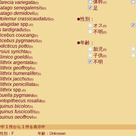
体幹
arecia variegata
(1)
(0)
alago senegalensis
足
(0)
alago demidovii
(0)
tolemur crassicaudatus
■性別：
(0)
alagidae
spp.
オス
(0)
(0)
s tardigradus
(0)
不明
(0)
ticebus coucang
(0)
ticebus pygmaeus
(0)
■年齢：
dicticus potto
(0)
胎児
(0)
rsius syrichta
(0)
子供
limico goeldii
(0)
(0)
不明
lithrix argentata
(0)
lithrix geoffroyi
(0)
lithrix humeralifer
(0)
lithrix jacchus
(0)
lithrix penicillata
(0)
lithrix
spp.
(0)
buella pygmaea
(0)
ntopithecus rosalia
(0)
uinus bicolor
(0)
uinus fuscicollis
(0)
uinus geoffroyi
(0)
uinus imperator
(0)
-1 件中 1 件から 1 件を表示中
uinus labiatus
(0)
guinus leucopus
性別：F
年齢：Unknown
(0)