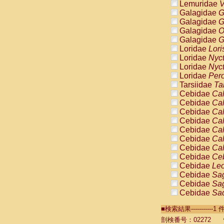
Lemuridae
V
Galagidae
G
Galagidae
G
Galagidae
O
Galagidae
G
Loridae
Lori
Loridae
Nyc
Loridae
Nyc
Loridae
Pero
Tarsiidae
Ta
Cebidae
Cal
Cebidae
Cal
Cebidae
Cal
Cebidae
Cal
Cebidae
Cal
Cebidae
Cal
Cebidae
Cal
Cebidae
Ce
Cebidae
Leo
Cebidae
Sag
Cebidae
Sag
Cebidae
Sag
Cebidae
Sag
■検索結果----------
Cebidae
Sag
Cebidae
Sa
剖検番号：02272