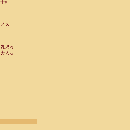
手
(1)
メス
乳児
(0)
大人
(0)