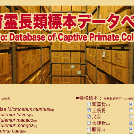
■骨格標本：
or検索
※複数選択可・and検
頭蓋骨
(1)
dae
Microcebus murinus
上腕骨
(0)
ulemur fulvus
(0)
尺骨
ulemur macaco
(0)
大腿骨
(1)
ulemur mongoz
(0)
腓骨
emur catta
(1)
(0)