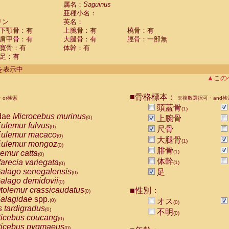
guinus midas
属名：
Saguinus
(0)
亜種小名：
guinus mystax
(0)
リン
英名：
uinus nigricollis
(1)
下顎骨：有
上腕骨：有
橈骨：有
guinus oedipus
(0)
肩甲骨：有
大腿骨：有
脛骨：一部無
uinus weddelli
(0)
寛骨：有
体幹：有
guinus
spp.
(0)
足：有
us trivirgatus
(0)
us albifrons
件を表示中
(0)
us apella
▲この
(0)
bus capucinus
(0)
us nigrivittatus
■骨格標本：
or検索
(0)
※複数選択可・and検
bus
spp.
頭蓋骨
(0)
(1)
miri boliviensis
dae
Microcebus murinus
(0)
上腕骨
(0)
miri sciureus
ulemur fulvus
(0)
(0)
尺骨
uatta caraya
ulemur macaco
(0)
(0)
大腿骨
(1)
uatta fusca
ulemur mongoz
(0)
(0)
腓骨
uatta seniculus
emur catta
(1)
(0)
(0)
uatta
spp.
体幹
arecia variegata
(0)
(1)
(0)
les belzebuth
alago senegalensis
足
(0)
(0)
les geoffroyi
alago demidovii
(0)
(0)
les paniscus
tolemur crassicaudatus
■性別：
(0)
(0)
les
spp.
alagidae
spp.
(0)
オス
(0)
(0)
othrix lagothricha
s tardigradus
(0)
(0)
不明
(0)
othrix lagothricha cana
ticebus coucang
(0)
(0)
Cacajao calvus rubicundus
ticebus pygmaeus
(0)
(0)