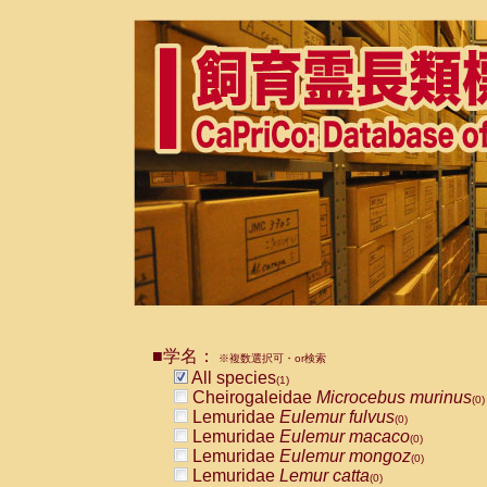
■学名：
※複数選択可・or検索
All species
(1)
Cheirogaleidae
Microcebus murinus
(0)
Lemuridae
Eulemur fulvus
(0)
Lemuridae
Eulemur macaco
(0)
Lemuridae
Eulemur mongoz
(0)
Lemuridae
Lemur catta
(0)