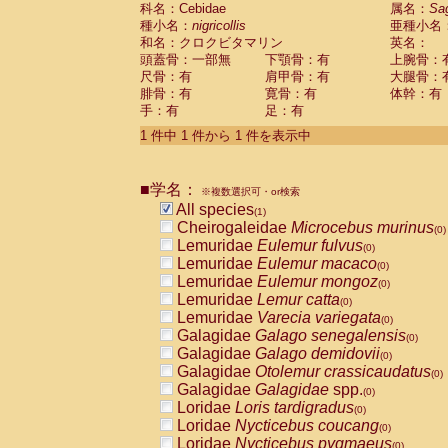
科名：Cebidae
Cebidae
Saguinus midas
属名：
Sa
(0)
種小名：
nigricollis
亜種小名
Cebidae
Saguinus mystax
(0)
和名：クロクビタマリン
英名：
Cebidae
Saguinus nigricollis
(1)
頭蓋骨：一部無
下顎骨：有
上腕骨：
Cebidae
Saguinus oedipus
(0)
尺骨：有
肩甲骨：有
大腿骨：
Cebidae
Saguinus weddelli
(0)
腓骨：有
寛骨：有
体幹：有
Cebidae
Saguinus
spp.
(0)
手：有
足：有
Cebidae
Aotus trivirgatus
(0)
Cebidae
Cebus albifrons
1 件中 1 件から 1 件を表示中
(0)
Cebidae
Cebus apella
(0)
Cebidae
Cebus capucinus
(0)
■学名：
Cebidae
Cebus nigrivittatus
※複数選択可・or検索
(0)
Cebidae
Cebus
spp.
All species
(0)
(1)
Cebidae
Saimiri boliviensis
Cheirogaleidae
Microcebus murinus
(0)
(0)
Cebidae
Saimiri sciureus
Lemuridae
Eulemur fulvus
(0)
(0)
Atelidae
Alouatta caraya
Lemuridae
Eulemur macaco
(0)
(0)
Atelidae
Alouatta fusca
Lemuridae
Eulemur mongoz
(0)
(0)
Atelidae
Alouatta seniculus
Lemuridae
Lemur catta
(0)
(0)
Atelidae
Alouatta
spp.
Lemuridae
Varecia variegata
(0)
(0)
Atelidae
Ateles belzebuth
Galagidae
Galago senegalensis
(0)
(0)
Atelidae
Ateles geoffroyi
Galagidae
Galago demidovii
(0)
(0)
Atelidae
Ateles paniscus
Galagidae
Otolemur crassicaudatus
(0)
(0)
Atelidae
Ateles
spp.
Galagidae
Galagidae
spp.
(0)
(0)
Atelidae
Lagothrix lagothricha
Loridae
Loris tardigradus
(0)
(0)
Atelidae
Lagothrix lagothricha cana
Loridae
Nycticebus coucang
(0)
(0)
Pitheciidae
Cacajao calvus rubicundu
Loridae
Nycticebus pygmaeus
(0)