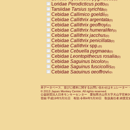
Pitheciidae
Callicebus cupreus
Loridae
Perodicticus potto
(0)
(0)
Pitheciidae
Callicebus donacophilus
Tarsiidae
Tarsius syrichta
(0
(0)
Pitheciidae
Callicebus moloch
Cebidae
Callimico goeldii
(0)
(0)
Pitheciidae
Callicebus torquatus
Cebidae
Callithrix argentata
(0)
(0)
Pitheciidae
Callicebus
spp.
Cebidae
Callithrix geoffroyi
(0)
(0)
Pitheciidae
Chiropotes satanas
Cebidae
Callithrix humeralifer
(0)
(0)
Pitheciidae
Pithecia monachus
Cebidae
Callithrix jacchus
(0)
(0)
Pitheciidae
Pithecia pithecia
Cebidae
Callithrix penicillata
(0)
(0)
Cercopithecidae
Cercocebus agilis
Cebidae
Callithrix
spp.
(0)
(0)
Cercopithecidae
Cercocebus galeritus
Cebidae
Cebuella pygmaea
(0)
Cercopithecidae
Cercocebus torquatu
Cebidae
Leontopithecus rosalia
(0)
Cercopithecidae
Cercocebus torquatus
Cebidae
Saguinus bicolor
(0)
Cercopithecidae
Cercocebus torquatu
Cebidae
Saguinus fuscicollis
(0)
Cercopithecidae
Cercocebus
hybrid
Cebidae
Saguinus geoffroyi
(0)
(0)
Cercopithecidae
Cercocebus
spp.
Cebidae
Saguinus imperator
(0)
(0)
Cercopithecidae
Lophocebus albigen
Cebidae
Saguinus labiatus
(0)
Cercopithecidae
Papio anubis
Cebidae
Saguinus leucopus
本データベース、並びに標本に関するお問い合わせはキュレーター・新宅勇太までお願い
(0)
(0)
© 2013 Japan Monkey Centre. All rights reserved.
Cercopithecidae
Papio cynocephalus
Cebidae
Saguinus midas
(
(0)
公益財団法人日本モンキーセンター 愛知県犬山市大字犬山字官林26番
Cercopithecidae
Papio hamadryas
Cebidae
Saguinus mystax
(0)
登録:平成19年5月31日 有効:令和4年5月30日 取扱責任者:綿貫宏
(0)
Cercopithecidae
Papio papio
Cebidae
Saguinus nigricollis
(0)
(1)
Cercopithecidae
Papio
spp.
Cebidae
Saguinus oedipus
(0)
(0)
Cercopithecidae
Mandrillus leucopha
Cebidae
Saguinus weddelli
(0)
Cercopithecidae
Mandrillus sphinx
Cebidae
Saguinus
spp.
(0)
(0)
Cercopithecidae
Theropithecus gelad
Cebidae
Aotus trivirgatus
(0)
Cercopithecidae
Macaca arctoides
Cebidae
Cebus albifrons
(0)
(0)