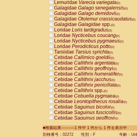
Lemuridae
Varecia variegata
(0)
Galagidae
Galago senegalensis
(0)
Galagidae
Galago demidovii
(0)
Galagidae
Otolemur crassicaudatus
(0)
Galagidae
Galagidae
spp.
(0)
Loridae
Loris tardigradus
(0)
Loridae
Nycticebus coucang
(0)
Loridae
Nycticebus pygmaeus
(0)
Loridae
Perodicticus potto
(0)
Tarsiidae
Tarsius syrichta
(0)
Cebidae
Callimico goeldii
(0)
Cebidae
Callithrix argentata
(0)
Cebidae
Callithrix geoffroyi
(0)
Cebidae
Callithrix humeralifer
(0)
Cebidae
Callithrix jacchus
(0)
Cebidae
Callithrix penicillata
(0)
Cebidae
Callithrix
spp.
(0)
Cebidae
Cebuella pygmaea
(0)
Cebidae
Leontopithecus rosalia
(0)
Cebidae
Saguinus bicolor
(0)
Cebidae
Saguinus fuscicollis
(0)
Cebidae
Saguinus geoffroyi
(0)
Cebidae
Saguinus imperator
(0)
■検索結果-----------1 件中 1 件から 1 件を表示中
Cebidae
Saguinus labiatus
(0)
Cebidae
Saguinus leucopus
剖検番号：02272
性別：F
年齢：Unk
(0)