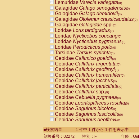
Lemuridae
Varecia variegata
(0)
Galagidae
Galago senegalensis
(0)
Galagidae
Galago demidovii
(0)
Galagidae
Otolemur crassicaudatus
(0)
Galagidae
Galagidae
spp.
(0)
Loridae
Loris tardigradus
(0)
Loridae
Nycticebus coucang
(0)
Loridae
Nycticebus pygmaeus
(0)
Loridae
Perodicticus potto
(0)
Tarsiidae
Tarsius syrichta
(0)
Cebidae
Callimico goeldii
(0)
Cebidae
Callithrix argentata
(0)
Cebidae
Callithrix geoffroyi
(0)
Cebidae
Callithrix humeralifer
(0)
Cebidae
Callithrix jacchus
(0)
Cebidae
Callithrix penicillata
(0)
Cebidae
Callithrix
spp.
(0)
Cebidae
Cebuella pygmaea
(0)
Cebidae
Leontopithecus rosalia
(0)
Cebidae
Saguinus bicolor
(0)
Cebidae
Saguinus fuscicollis
(0)
Cebidae
Saguinus geoffroyi
(0)
Cebidae
Saguinus imperator
(0)
■検索結果-----------1 件中 1 件から 1 件を表示中
Cebidae
Saguinus labiatus
(0)
Cebidae
Saguinus leucopus
剖検番号：02272
性別：F
年齢：Unk
(0)