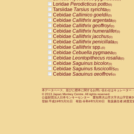
Pitheciidae
Callicebus cupreus
Loridae
Perodicticus potto
(0)
(0)
Pitheciidae
Callicebus donacophilus
Tarsiidae
Tarsius syrichta
(0
(0)
Pitheciidae
Callicebus moloch
Cebidae
Callimico goeldii
(0)
(0)
Pitheciidae
Callicebus torquatus
Cebidae
Callithrix argentata
(0)
(0)
Pitheciidae
Callicebus
spp.
Cebidae
Callithrix geoffroyi
(0)
(0)
Pitheciidae
Chiropotes satanas
Cebidae
Callithrix humeralifer
(0)
(0)
Pitheciidae
Pithecia monachus
Cebidae
Callithrix jacchus
(0)
(0)
Pitheciidae
Pithecia pithecia
Cebidae
Callithrix penicillata
(0)
(0)
Cercopithecidae
Cercocebus agilis
Cebidae
Callithrix
spp.
(0)
(0)
Cercopithecidae
Cercocebus galeritus
Cebidae
Cebuella pygmaea
(0)
Cercopithecidae
Cercocebus torquatu
Cebidae
Leontopithecus rosalia
(0)
Cercopithecidae
Cercocebus torquatus
Cebidae
Saguinus bicolor
(0)
Cercopithecidae
Cercocebus torquatu
Cebidae
Saguinus fuscicollis
(0)
Cercopithecidae
Cercocebus
hybrid
Cebidae
Saguinus geoffroyi
(0)
(0)
Cercopithecidae
Cercocebus
spp.
Cebidae
Saguinus imperator
(0)
(0)
Cercopithecidae
Lophocebus albigen
Cebidae
Saguinus labiatus
(0)
Cercopithecidae
Papio anubis
Cebidae
Saguinus leucopus
本データベース、並びに標本に関するお問い合わせはキュレーター・新宅勇太までお願い
(0)
(0)
© 2013 Japan Monkey Centre. All rights reserved.
Cercopithecidae
Papio cynocephalus
Cebidae
Saguinus midas
(
(0)
公益財団法人日本モンキーセンター 愛知県犬山市大字犬山字官林26番
Cercopithecidae
Papio hamadryas
Cebidae
Saguinus mystax
(0)
登録:平成19年5月31日 有効:令和4年5月30日 取扱責任者:綿貫宏
(0)
Cercopithecidae
Papio papio
Cebidae
Saguinus nigricollis
(0)
(1)
Cercopithecidae
Papio
spp.
Cebidae
Saguinus oedipus
(0)
(0)
Cercopithecidae
Mandrillus leucopha
Cebidae
Saguinus weddelli
(0)
Cercopithecidae
Mandrillus sphinx
Cebidae
Saguinus
spp.
(0)
(0)
Cercopithecidae
Theropithecus gelad
Cebidae
Aotus trivirgatus
(0)
Cercopithecidae
Macaca arctoides
Cebidae
Cebus albifrons
(0)
(0)