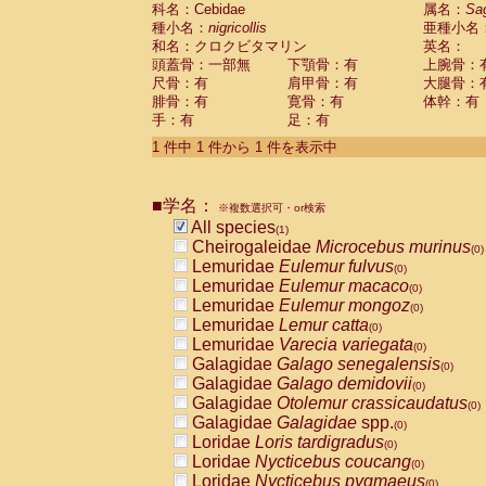
科名：Cebidae
Cebidae
Saguinus midas
属名：
Sa
(0)
種小名：
nigricollis
亜種小名
Cebidae
Saguinus mystax
(0)
和名：クロクビタマリン
英名：
Cebidae
Saguinus nigricollis
(1)
頭蓋骨：一部無
下顎骨：有
上腕骨：
Cebidae
Saguinus oedipus
(0)
尺骨：有
肩甲骨：有
大腿骨：
Cebidae
Saguinus weddelli
(0)
腓骨：有
寛骨：有
体幹：有
Cebidae
Saguinus
spp.
(0)
手：有
足：有
Cebidae
Aotus trivirgatus
(0)
Cebidae
Cebus albifrons
1 件中 1 件から 1 件を表示中
(0)
Cebidae
Cebus apella
(0)
Cebidae
Cebus capucinus
(0)
■学名：
Cebidae
Cebus nigrivittatus
※複数選択可・or検索
(0)
Cebidae
Cebus
spp.
All species
(0)
(1)
Cebidae
Saimiri boliviensis
Cheirogaleidae
Microcebus murinus
(0)
(0)
Cebidae
Saimiri sciureus
Lemuridae
Eulemur fulvus
(0)
(0)
Atelidae
Alouatta caraya
Lemuridae
Eulemur macaco
(0)
(0)
Atelidae
Alouatta fusca
Lemuridae
Eulemur mongoz
(0)
(0)
Atelidae
Alouatta seniculus
Lemuridae
Lemur catta
(0)
(0)
Atelidae
Alouatta
spp.
Lemuridae
Varecia variegata
(0)
(0)
Atelidae
Ateles belzebuth
Galagidae
Galago senegalensis
(0)
(0)
Atelidae
Ateles geoffroyi
Galagidae
Galago demidovii
(0)
(0)
Atelidae
Ateles paniscus
Galagidae
Otolemur crassicaudatus
(0)
(0)
Atelidae
Ateles
spp.
Galagidae
Galagidae
spp.
(0)
(0)
Atelidae
Lagothrix lagothricha
Loridae
Loris tardigradus
(0)
(0)
Atelidae
Lagothrix lagothricha cana
Loridae
Nycticebus coucang
(0)
(0)
Pitheciidae
Cacajao calvus rubicundu
Loridae
Nycticebus pygmaeus
(0)