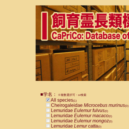
■学名：
※複数選択可・or検索
All species
(1)
Cheirogaleidae
Microcebus murinus
(0)
Lemuridae
Eulemur fulvus
(0)
Lemuridae
Eulemur macaco
(0)
Lemuridae
Eulemur mongoz
(0)
Lemuridae
Lemur catta
(0)