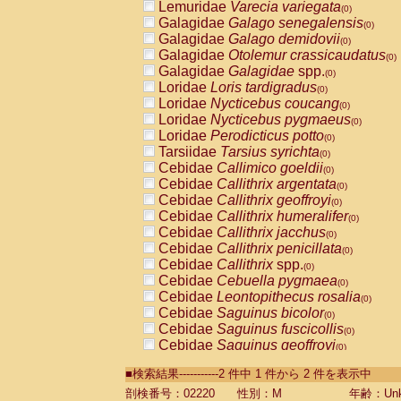
Lemuridae
Varecia variegata
(0)
Galagidae
Galago senegalensis
(0)
Galagidae
Galago demidovii
(0)
Galagidae
Otolemur crassicaudatus
(0)
Galagidae
Galagidae
spp.
(0)
Loridae
Loris tardigradus
(0)
Loridae
Nycticebus coucang
(0)
Loridae
Nycticebus pygmaeus
(0)
Loridae
Perodicticus potto
(0)
Tarsiidae
Tarsius syrichta
(0)
Cebidae
Callimico goeldii
(0)
Cebidae
Callithrix argentata
(0)
Cebidae
Callithrix geoffroyi
(0)
Cebidae
Callithrix humeralifer
(0)
Cebidae
Callithrix jacchus
(0)
Cebidae
Callithrix penicillata
(0)
Cebidae
Callithrix
spp.
(0)
Cebidae
Cebuella pygmaea
(0)
Cebidae
Leontopithecus rosalia
(0)
Cebidae
Saguinus bicolor
(0)
Cebidae
Saguinus fuscicollis
(0)
Cebidae
Saguinus geoffroyi
(0)
Cebidae
Saguinus imperator
(0)
■検索結果-----------2 件中 1 件から 2 件を表示中
Cebidae
Saguinus labiatus
(0)
Cebidae
Saguinus leucopus
剖検番号：02220
性別：M
年齢：Unk
(0)