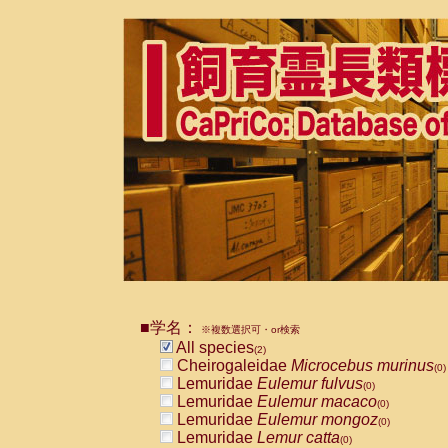
■学名：
※複数選択可・or検索
All species
(2)
Cheirogaleidae
Microcebus murinus
(0)
Lemuridae
Eulemur fulvus
(0)
Lemuridae
Eulemur macaco
(0)
Lemuridae
Eulemur mongoz
(0)
Lemuridae
Lemur catta
(0)