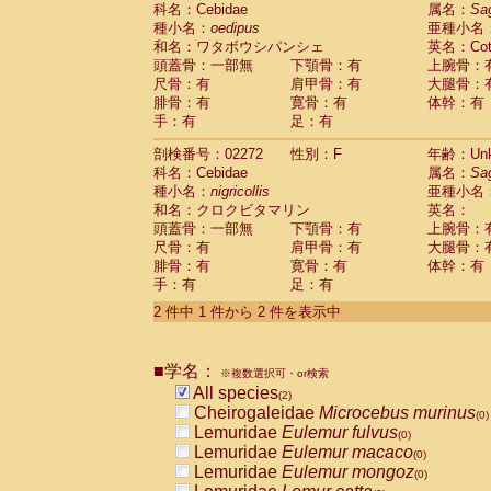
科名：Cebidae
Cebidae
Saguinus midas
属名：
Sa
(0)
種小名：
oedipus
亜種小名
Cebidae
Saguinus mystax
(0)
和名：ワタボウシパンシェ
英名：Cotto
Cebidae
Saguinus nigricollis
(1)
頭蓋骨：一部無
下顎骨：有
上腕骨：
Cebidae
Saguinus oedipus
(1)
尺骨：有
肩甲骨：有
大腿骨：
Cebidae
Saguinus weddelli
(0)
腓骨：有
寛骨：有
体幹：有
Cebidae
Saguinus
spp.
(0)
手：有
足：有
Cebidae
Aotus trivirgatus
(0)
Cebidae
Cebus albifrons
(0)
剖検番号：02272
性別：F
年齢：Unk
Cebidae
Cebus apella
科名：Cebidae
(0)
属名：
Sa
Cebidae
Cebus capucinus
種小名：
nigricollis
亜種小名
(0)
Cebidae
Cebus nigrivittatus
和名：クロクビタマリン
英名：
(0)
Cebidae
Cebus
spp.
頭蓋骨：一部無
下顎骨：有
上腕骨：
(0)
Cebidae
Saimiri boliviensis
尺骨：有
肩甲骨：有
大腿骨：
(0)
腓骨：有
Cebidae
Saimiri sciureus
寛骨：有
体幹：有
(0)
手：有
足：有
Atelidae
Alouatta caraya
(0)
Atelidae
Alouatta fusca
(0)
2 件中 1 件から 2 件を表示中
Atelidae
Alouatta seniculus
(0)
Atelidae
Alouatta
spp.
(0)
Atelidae
Ateles belzebuth
■学名：
(0)
※複数選択可・or検索
Atelidae
Ateles geoffroyi
(0)
All species
(2)
Atelidae
Ateles paniscus
(0)
Cheirogaleidae
Microcebus murinus
(0)
Atelidae
Ateles
spp.
(0)
Lemuridae
Eulemur fulvus
(0)
Atelidae
Lagothrix lagothricha
(0)
Lemuridae
Eulemur macaco
(0)
Atelidae
Lagothrix lagothricha cana
(0)
Lemuridae
Eulemur mongoz
(0)
Pitheciidae
Cacajao calvus rubicundu