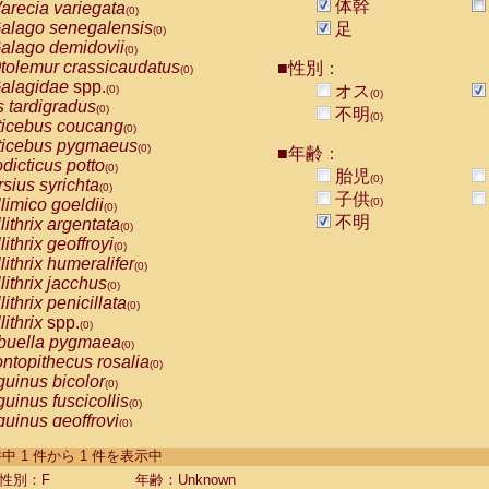
体幹
arecia variegata
(0)
alago senegalensis
足
(0)
alago demidovii
(0)
tolemur crassicaudatus
■性別：
(0)
alagidae
spp.
オス
(0)
(0)
s tardigradus
(0)
不明
(0)
ticebus coucang
(0)
ticebus pygmaeus
(0)
■年齢：
dicticus potto
(0)
胎児
(0)
rsius syrichta
(0)
子供
limico goeldii
(0)
(0)
不明
lithrix argentata
(0)
lithrix geoffroyi
(0)
lithrix humeralifer
(0)
lithrix jacchus
(0)
lithrix penicillata
(0)
lithrix
spp.
(0)
buella pygmaea
(0)
ntopithecus rosalia
(0)
uinus bicolor
(0)
uinus fuscicollis
(0)
uinus geoffroyi
(0)
uinus imperator
(0)
-1 件中 1 件から 1 件を表示中
uinus labiatus
(0)
guinus leucopus
性別：F
年齢：Unknown
(0)