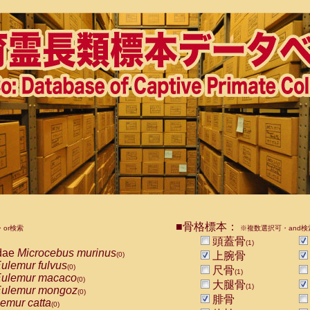
■骨格標本：
or検索
※複数選択可・and検
頭蓋骨
(1)
dae
Microcebus murinus
上腕骨
(0)
ulemur fulvus
(0)
尺骨
(1)
ulemur macaco
(0)
大腿骨
(1)
ulemur mongoz
(0)
腓骨
emur catta
(0)