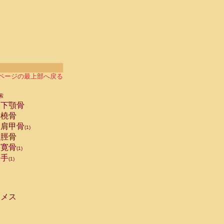
ページの最上部へ戻る
索
下顎骨
橈骨
肩甲骨
(1)
脛骨
寛骨
(1)
手
(1)
メス