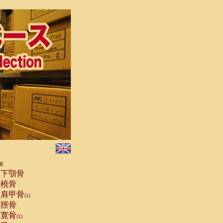
索
下顎骨
橈骨
肩甲骨
(1)
脛骨
寛骨
(1)