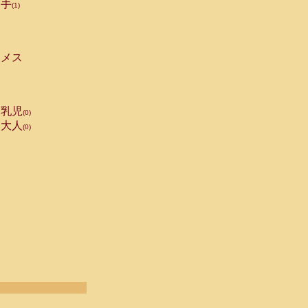
手
(1)
メス
乳児
(0)
大人
(0)