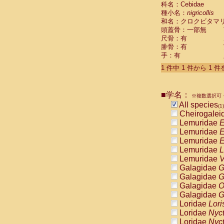
科名：Cebidae
Cebidae
Sa
種小名：
nigricollis
Cebidae
Sa
和名：クロクビタマ
Cebidae
Sag
頭蓋骨：一部無
Cebidae
Sa
尺骨：有
Cebidae
Sag
腓骨：有
Cebidae
Sa
手：有
Cebidae
Aot
Cebidae
Ceb
1 件中 1 件から 1 
Cebidae
Ceb
Cebidae
Ce
■学名：
Cebidae
Ceb
※複数選択可・
Cebidae
Ce
All species
(1)
Cebidae
Sai
Cheirogalei
Cebidae
Sai
Lemuridae
E
Atelidae
Alo
Lemuridae
E
Atelidae
Alo
Lemuridae
E
Atelidae
Alo
Lemuridae
L
Atelidae
Alo
Lemuridae
V
Atelidae
Ate
Galagidae
G
Atelidae
Ate
Galagidae
G
Atelidae
Ate
Galagidae
O
Atelidae
Ate
Galagidae
G
Atelidae
Lag
Loridae
Lori
Atelidae
Lag
Loridae
Nyc
Pitheciidae
Loridae
Nyc