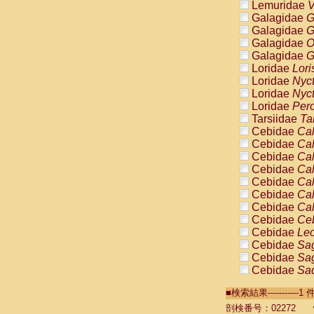
Lemuridae
V
Galagidae
G
Galagidae
G
Galagidae
O
Galagidae
G
Loridae
Lori
Loridae
Nyc
Loridae
Nyc
Loridae
Pero
Tarsiidae
Ta
Cebidae
Cal
Cebidae
Cal
Cebidae
Cal
Cebidae
Cal
Cebidae
Cal
Cebidae
Cal
Cebidae
Cal
Cebidae
Ce
Cebidae
Leo
Cebidae
Sag
Cebidae
Sag
Cebidae
Sag
Cebidae
Sag
■検索結果----------
Cebidae
Sag
Cebidae
Sa
剖検番号：02272