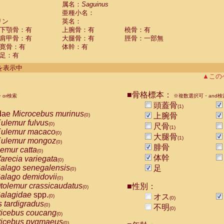
guinus midas
属名：
Saguinus
(0)
亜種小名：
guinus mystax
(0)
リン
英名：
uinus nigricollis
(1)
下顎骨：有
上腕骨：有
橈骨：有
guinus oedipus
(0)
肩甲骨：有
大腿骨：有
脛骨：一部無
uinus weddelli
(0)
寛骨：有
体幹：有
guinus
spp.
(0)
足：有
us trivirgatus
(0)
us albifrons
件を表示中
(0)
us apella
▲この
(0)
bus capucinus
(0)
us nigrivittatus
■骨格標本：
or検索
(0)
※複数選択可・and検
bus
spp.
頭蓋骨
(0)
(1)
miri boliviensis
dae
Microcebus murinus
(0)
上腕骨
(0)
miri sciureus
ulemur fulvus
(0)
(0)
尺骨
(1)
uatta caraya
ulemur macaco
(0)
(0)
大腿骨
(1)
uatta fusca
ulemur mongoz
(0)
(0)
腓骨
uatta seniculus
emur catta
(0)
(0)
uatta
spp.
体幹
arecia variegata
(0)
(0)
les belzebuth
alago senegalensis
足
(0)
(0)
les geoffroyi
alago demidovii
(0)
(0)
les paniscus
tolemur crassicaudatus
■性別：
(0)
(0)
les
spp.
alagidae
spp.
(0)
オス
(0)
(0)
othrix lagothricha
s tardigradus
(0)
(0)
不明
(0)
othrix lagothricha cana
ticebus coucang
(0)
(0)
Cacajao calvus rubicundus
ticebus pygmaeus
(0)
(0)