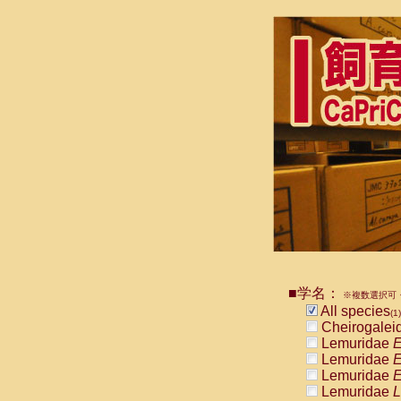
■学名：
※複数選択可・
All species
(1)
Cheirogalei
Lemuridae
E
Lemuridae
E
Lemuridae
E
Lemuridae
L