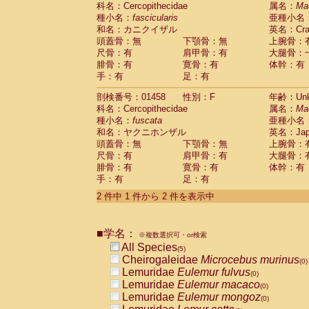
科名：Cercopithecidae
Cebidae
Saguinus midas
属名：
Ma
(0)
種小名：
fascicularis
亜種小名
Cebidae
Saguinus mystax
(0)
和名：カニクイザル
英名：Crab
Cebidae
Saguinus nigricollis
(1)
頭蓋骨：無
下顎骨：無
上腕骨：
Cebidae
Saguinus oedipus
(1)
尺骨：有
肩甲骨：有
大腿骨：
Cebidae
Saguinus weddelli
(0)
腓骨：有
寛骨：有
体幹：有
Cebidae
Saguinus
spp.
(0)
手：有
足：有
Cebidae
Aotus trivirgatus
(0)
Cebidae
Cebus albifrons
(0)
剖検番号：01458
性別：F
年齢：Unk
Cebidae
Cebus apella
科名：Cercopithecidae
(0)
属名：
Ma
Cebidae
Cebus capucinus
種小名：
fuscata
亜種小名
(0)
Cebidae
Cebus nigrivittatus
和名：ヤクニホンザル
英名：Japa
(0)
Cebidae
Cebus
spp.
頭蓋骨：無
下顎骨：無
上腕骨：
(0)
Cebidae
Saimiri boliviensis
尺骨：有
肩甲骨：有
大腿骨：
(0)
腓骨：有
Cebidae
Saimiri sciureus
寛骨：有
体幹：有
(0)
手：有
足：有
Atelidae
Alouatta caraya
(0)
Atelidae
Alouatta fusca
(0)
2 件中 1 件から 2 件を表示中
Atelidae
Alouatta seniculus
(0)
Atelidae
Alouatta
spp.
(0)
Atelidae
Ateles belzebuth
■学名：
(0)
※複数選択可・or検索
Atelidae
Ateles geoffroyi
(0)
All Species
(5)
Atelidae
Ateles paniscus
(0)
Cheirogaleidae
Microcebus murinus
(0)
Atelidae
Ateles
spp.
(0)
Lemuridae
Eulemur fulvus
(0)
Atelidae
Lagothrix lagothricha
(0)
Lemuridae
Eulemur macaco
(0)
Atelidae
Lagothrix lagothricha cana
(0)
Lemuridae
Eulemur mongoz
(0)
Pitheciidae
Cacajao calvus rubicundu