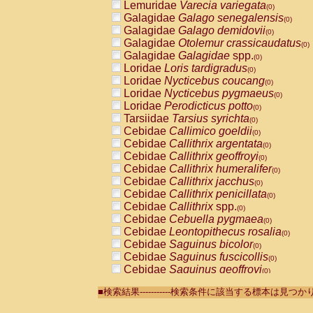
Lemuridae
Varecia variegata
(0)
Galagidae
Galago senegalensis
(0)
Galagidae
Galago demidovii
(0)
Galagidae
Otolemur crassicaudatus
(0)
Galagidae
Galagidae
spp.
(0)
Loridae
Loris tardigradus
(0)
Loridae
Nycticebus coucang
(0)
Loridae
Nycticebus pygmaeus
(0)
Loridae
Perodicticus potto
(0)
Tarsiidae
Tarsius syrichta
(0)
Cebidae
Callimico goeldii
(0)
Cebidae
Callithrix argentata
(0)
Cebidae
Callithrix geoffroyi
(0)
Cebidae
Callithrix humeralifer
(0)
Cebidae
Callithrix jacchus
(0)
Cebidae
Callithrix penicillata
(0)
Cebidae
Callithrix
spp.
(0)
Cebidae
Cebuella pygmaea
(0)
Cebidae
Leontopithecus rosalia
(0)
Cebidae
Saguinus bicolor
(0)
Cebidae
Saguinus fuscicollis
(0)
Cebidae
Saguinus geoffroyi
(0)
Cebidae
Saguinus imperator
(0)
■検索結果-----------検索条件に該当する標本は見
Cebidae
Saguinus labiatus
(0)
Cebidae
Saguinus leucopus
(0)