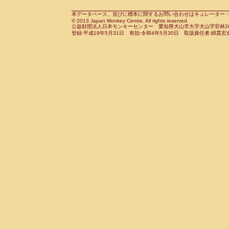
Cebidae
Saguinus midas
(0)
Cebidae
Saguinus mystax
本データベース、並びに標本に関するお問い合わせはキュレーター・新宅勇太までお願い
(0)
© 2013 Japan Monkey Centre. All rights reserved.
Cebidae
Saguinus nigricollis
(1)
公益財団法人日本モンキーセンター 愛知県犬山市大字犬山字官林26番
Cebidae
Saguinus oedipus
登録:平成19年5月31日 有効:令和4年5月30日 取扱責任者:綿貫宏
(1)
Cebidae
Saguinus weddelli
(0)
Cebidae
Saguinus
spp.
(0)
Cebidae
Aotus trivirgatus
(0)
Cebidae
Cebus albifrons
(0)
Cebidae
Cebus apella
(0)
Cebidae
Cebus capucinus
(0)
Cebidae
Cebus nigrivittatus
(0)
Cebidae
Cebus
spp.
(0)
Cebidae
Saimiri boliviensis
(0)
Cebidae
Saimiri sciureus
(0)
Atelidae
Alouatta caraya
(0)
Atelidae
Alouatta fusca
(0)
Atelidae
Alouatta seniculus
(0)
Atelidae
Alouatta
spp.
(0)
Atelidae
Ateles belzebuth
(0)
Atelidae
Ateles geoffroyi
(0)
Atelidae
Ateles paniscus
(0)
Atelidae
Ateles
spp.
(0)
Atelidae
Lagothrix lagothricha
(0)
Atelidae
Lagothrix lagothricha cana
(0)
Pitheciidae
Cacajao calvus rubicundu