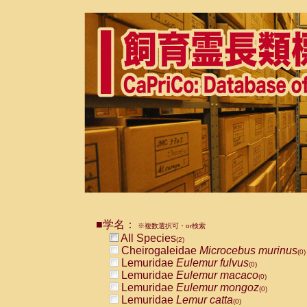
■学名：
※複数選択可・or検索
All Species
(2)
Cheirogaleidae
Microcebus murinus
(0)
Lemuridae
Eulemur fulvus
(0)
Lemuridae
Eulemur macaco
(0)
Lemuridae
Eulemur mongoz
(0)
Lemuridae
Lemur catta
(0)