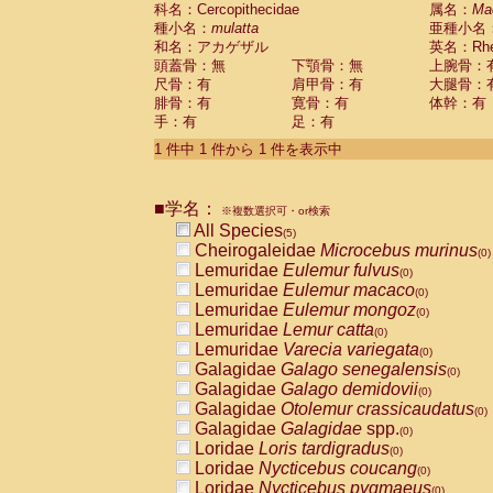
科名：Cercopithecidae
Cebidae
Saguinus midas
属名：
Ma
(0)
種小名：
mulatta
亜種小名
Cebidae
Saguinus mystax
(0)
和名：アカゲザル
英名：Rhes
Cebidae
Saguinus nigricollis
(1)
頭蓋骨：無
下顎骨：無
上腕骨：
Cebidae
Saguinus oedipus
(1)
尺骨：有
肩甲骨：有
大腿骨：
Cebidae
Saguinus weddelli
(0)
腓骨：有
寛骨：有
体幹：有
Cebidae
Saguinus
spp.
(0)
手：有
足：有
Cebidae
Aotus trivirgatus
(0)
Cebidae
Cebus albifrons
1 件中 1 件から 1 件を表示中
(0)
Cebidae
Cebus apella
(0)
Cebidae
Cebus capucinus
(0)
■学名：
Cebidae
Cebus nigrivittatus
※複数選択可・or検索
(0)
Cebidae
Cebus
spp.
All Species
(0)
(5)
Cebidae
Saimiri boliviensis
Cheirogaleidae
Microcebus murinus
(0)
(0)
Cebidae
Saimiri sciureus
Lemuridae
Eulemur fulvus
(0)
(0)
Atelidae
Alouatta caraya
Lemuridae
Eulemur macaco
(0)
(0)
Atelidae
Alouatta fusca
Lemuridae
Eulemur mongoz
(0)
(0)
Atelidae
Alouatta seniculus
Lemuridae
Lemur catta
(0)
(0)
Atelidae
Alouatta
spp.
Lemuridae
Varecia variegata
(0)
(0)
Atelidae
Ateles belzebuth
Galagidae
Galago senegalensis
(0)
(0)
Atelidae
Ateles geoffroyi
Galagidae
Galago demidovii
(0)
(0)
Atelidae
Ateles paniscus
Galagidae
Otolemur crassicaudatus
(0)
(0)
Atelidae
Ateles
spp.
Galagidae
Galagidae
spp.
(0)
(0)
Atelidae
Lagothrix lagothricha
Loridae
Loris tardigradus
(0)
(0)
Atelidae
Lagothrix lagothricha cana
Loridae
Nycticebus coucang
(0)
(0)
Pitheciidae
Cacajao calvus rubicundu
Loridae
Nycticebus pygmaeus
(0)