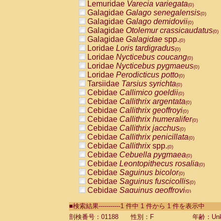
Lemuridae
Varecia variegata
(0)
Galagidae
Galago senegalensis
(0)
Galagidae
Galago demidovii
(0)
Galagidae
Otolemur crassicaudatus
(0)
Galagidae
Galagidae
spp.
(0)
Loridae
Loris tardigradus
(0)
Loridae
Nycticebus coucang
(0)
Loridae
Nycticebus pygmaeus
(0)
Loridae
Perodicticus potto
(0)
Tarsiidae
Tarsius syrichta
(0)
Cebidae
Callimico goeldii
(0)
Cebidae
Callithrix argentata
(0)
Cebidae
Callithrix geoffroyi
(0)
Cebidae
Callithrix humeralifer
(0)
Cebidae
Callithrix jacchus
(0)
Cebidae
Callithrix penicillata
(0)
Cebidae
Callithrix
spp.
(0)
Cebidae
Cebuella pygmaea
(0)
Cebidae
Leontopithecus rosalia
(0)
Cebidae
Saguinus bicolor
(0)
Cebidae
Saguinus fuscicollis
(0)
Cebidae
Saguinus geoffroyi
(0)
Cebidae
Saguinus imperator
(0)
■検索結果-----------1 件中 1 件から 1 件を表示中
Cebidae
Saguinus labiatus
(0)
Cebidae
Saguinus leucopus
剖検番号：01188
性別：F
年齢：Unk
(0)