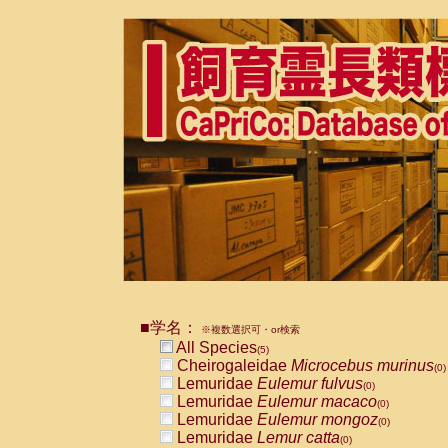
■学名：
※複数選択可・or検索
All Species
(5)
Cheirogaleidae
Microcebus murinus
(0)
Lemuridae
Eulemur fulvus
(0)
Lemuridae
Eulemur macaco
(0)
Lemuridae
Eulemur mongoz
(0)
Lemuridae
Lemur catta
(0)