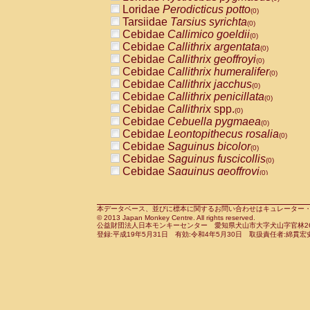
Pitheciidae
Callicebus cupreus
Loridae
Perodicticus potto
(0)
(0)
Pitheciidae
Callicebus donacophilus
Tarsiidae
Tarsius syrichta
(0
(0)
Pitheciidae
Callicebus moloch
Cebidae
Callimico goeldii
(0)
(0)
Pitheciidae
Callicebus torquatus
Cebidae
Callithrix argentata
(0)
(0)
Pitheciidae
Callicebus
spp.
Cebidae
Callithrix geoffroyi
(0)
(0)
Pitheciidae
Chiropotes satanas
Cebidae
Callithrix humeralifer
(0)
(0)
Pitheciidae
Pithecia monachus
Cebidae
Callithrix jacchus
(0)
(0)
Pitheciidae
Pithecia pithecia
Cebidae
Callithrix penicillata
(0)
(0)
Cercopithecidae
Cercocebus agilis
Cebidae
Callithrix
spp.
(0)
(0)
Cercopithecidae
Cercocebus galeritus
Cebidae
Cebuella pygmaea
(0)
Cercopithecidae
Cercocebus torquatu
Cebidae
Leontopithecus rosalia
(0)
Cercopithecidae
Cercocebus torquatus
Cebidae
Saguinus bicolor
(0)
Cercopithecidae
Cercocebus torquatu
Cebidae
Saguinus fuscicollis
(0)
Cercopithecidae
Cercocebus
hybrid
Cebidae
Saguinus geoffroyi
(0)
(0)
Cercopithecidae
Cercocebus
spp.
Cebidae
Saguinus imperator
(0)
(0)
Cercopithecidae
Lophocebus albigen
Cebidae
Saguinus labiatus
(0)
Cercopithecidae
Papio anubis
Cebidae
Saguinus leucopus
本データベース、並びに標本に関するお問い合わせはキュレーター・新宅勇太までお願い
(0)
(0)
© 2013 Japan Monkey Centre. All rights reserved.
Cercopithecidae
Papio cynocephalus
Cebidae
Saguinus midas
(
(0)
公益財団法人日本モンキーセンター 愛知県犬山市大字犬山字官林26番
Cercopithecidae
Papio hamadryas
Cebidae
Saguinus mystax
(0)
登録:平成19年5月31日 有効:令和4年5月30日 取扱責任者:綿貫宏
(0)
Cercopithecidae
Papio papio
Cebidae
Saguinus nigricollis
(0)
(1)
Cercopithecidae
Papio
spp.
Cebidae
Saguinus oedipus
(0)
(1)
Cercopithecidae
Mandrillus leucopha
Cebidae
Saguinus weddelli
(0)
Cercopithecidae
Mandrillus sphinx
Cebidae
Saguinus
spp.
(0)
(0)
Cercopithecidae
Theropithecus gelad
Cebidae
Aotus trivirgatus
(0)
Cercopithecidae
Macaca arctoides
Cebidae
Cebus albifrons
(0)
(0)