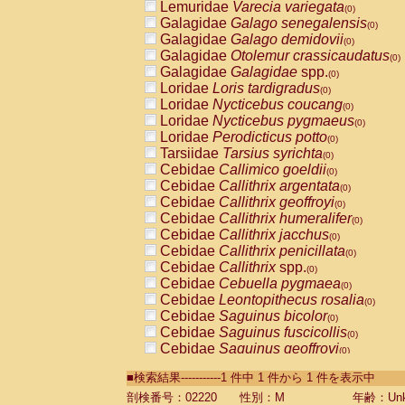
Lemuridae
Varecia variegata
(0)
Galagidae
Galago senegalensis
(0)
Galagidae
Galago demidovii
(0)
Galagidae
Otolemur crassicaudatus
(0)
Galagidae
Galagidae
spp.
(0)
Loridae
Loris tardigradus
(0)
Loridae
Nycticebus coucang
(0)
Loridae
Nycticebus pygmaeus
(0)
Loridae
Perodicticus potto
(0)
Tarsiidae
Tarsius syrichta
(0)
Cebidae
Callimico goeldii
(0)
Cebidae
Callithrix argentata
(0)
Cebidae
Callithrix geoffroyi
(0)
Cebidae
Callithrix humeralifer
(0)
Cebidae
Callithrix jacchus
(0)
Cebidae
Callithrix penicillata
(0)
Cebidae
Callithrix
spp.
(0)
Cebidae
Cebuella pygmaea
(0)
Cebidae
Leontopithecus rosalia
(0)
Cebidae
Saguinus bicolor
(0)
Cebidae
Saguinus fuscicollis
(0)
Cebidae
Saguinus geoffroyi
(0)
Cebidae
Saguinus imperator
(0)
■検索結果-----------1 件中 1 件から 1 件を表示中
Cebidae
Saguinus labiatus
(0)
Cebidae
Saguinus leucopus
剖検番号：02220
性別：M
年齢：Unk
(0)