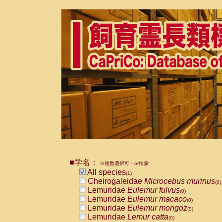
■学名：
※複数選択可・or検索
All species
(1)
Cheirogaleidae
Microcebus murinus
(0)
Lemuridae
Eulemur fulvus
(0)
Lemuridae
Eulemur macaco
(0)
Lemuridae
Eulemur mongoz
(0)
Lemuridae
Lemur catta
(0)