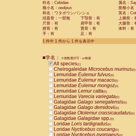
科名：Cebidae
Cebidae
Saguinus midas
属名：
Sa
(0)
種小名：
oedipus
亜種小名
Cebidae
Saguinus mystax
(0)
和名：ワタボウシパンシェ
英名：Cotto
Cebidae
Saguinus nigricollis
(0)
頭蓋骨：一部無
下顎骨：有
上腕骨：
Cebidae
Saguinus oedipus
(1)
尺骨：有
肩甲骨：有
大腿骨：
Cebidae
Saguinus weddelli
(0)
腓骨：有
寛骨：有
体幹：有
Cebidae
Saguinus
spp.
(0)
手：有
足：有
Cebidae
Aotus trivirgatus
(0)
Cebidae
Cebus albifrons
1 件中 1 件から 1 件を表示中
(0)
Cebidae
Cebus apella
(0)
Cebidae
Cebus capucinus
(0)
■学名：
Cebidae
Cebus nigrivittatus
※複数選択可・or検索
(0)
Cebidae
Cebus
spp.
All species
(0)
(1)
Cebidae
Saimiri boliviensis
Cheirogaleidae
Microcebus murinus
(0)
(0)
Cebidae
Saimiri sciureus
Lemuridae
Eulemur fulvus
(0)
(0)
Atelidae
Alouatta caraya
Lemuridae
Eulemur macaco
(0)
(0)
Atelidae
Alouatta fusca
Lemuridae
Eulemur mongoz
(0)
(0)
Atelidae
Alouatta seniculus
Lemuridae
Lemur catta
(0)
(0)
Atelidae
Alouatta
spp.
Lemuridae
Varecia variegata
(0)
(0)
Atelidae
Ateles belzebuth
Galagidae
Galago senegalensis
(0)
(0)
Atelidae
Ateles geoffroyi
Galagidae
Galago demidovii
(0)
(0)
Atelidae
Ateles paniscus
Galagidae
Otolemur crassicaudatus
(0)
(0)
Atelidae
Ateles
spp.
Galagidae
Galagidae
spp.
(0)
(0)
Atelidae
Lagothrix lagothricha
Loridae
Loris tardigradus
(0)
(0)
Atelidae
Lagothrix lagothricha cana
Loridae
Nycticebus coucang
(0)
(0)
Pitheciidae
Cacajao calvus rubicundu
Loridae
Nycticebus pygmaeus
(0)