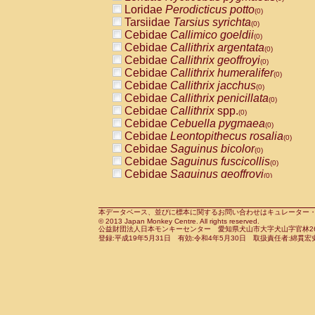
Pitheciidae
Callicebus cupreus
Loridae
Perodicticus potto
(0)
(0)
Pitheciidae
Callicebus donacophilus
Tarsiidae
Tarsius syrichta
(0
(0)
Pitheciidae
Callicebus moloch
Cebidae
Callimico goeldii
(0)
(0)
Pitheciidae
Callicebus torquatus
Cebidae
Callithrix argentata
(0)
(0)
Pitheciidae
Callicebus
spp.
Cebidae
Callithrix geoffroyi
(0)
(0)
Pitheciidae
Chiropotes satanas
Cebidae
Callithrix humeralifer
(0)
(0)
Pitheciidae
Pithecia monachus
Cebidae
Callithrix jacchus
(0)
(0)
Pitheciidae
Pithecia pithecia
Cebidae
Callithrix penicillata
(0)
(0)
Cercopithecidae
Cercocebus agilis
Cebidae
Callithrix
spp.
(0)
(0)
Cercopithecidae
Cercocebus galeritus
Cebidae
Cebuella pygmaea
(0)
Cercopithecidae
Cercocebus torquatu
Cebidae
Leontopithecus rosalia
(0)
Cercopithecidae
Cercocebus torquatus
Cebidae
Saguinus bicolor
(0)
Cercopithecidae
Cercocebus torquatu
Cebidae
Saguinus fuscicollis
(0)
Cercopithecidae
Cercocebus
hybrid
Cebidae
Saguinus geoffroyi
(0)
(0)
Cercopithecidae
Cercocebus
spp.
Cebidae
Saguinus imperator
(0)
(0)
Cercopithecidae
Lophocebus albigen
Cebidae
Saguinus labiatus
(0)
Cercopithecidae
Papio anubis
Cebidae
Saguinus leucopus
本データベース、並びに標本に関するお問い合わせはキュレーター・新宅勇太までお願い
(0)
(0)
© 2013 Japan Monkey Centre. All rights reserved.
Cercopithecidae
Papio cynocephalus
Cebidae
Saguinus midas
(
(0)
公益財団法人日本モンキーセンター 愛知県犬山市大字犬山字官林26番
Cercopithecidae
Papio hamadryas
Cebidae
Saguinus mystax
(0)
登録:平成19年5月31日 有効:令和4年5月30日 取扱責任者:綿貫宏
(0)
Cercopithecidae
Papio papio
Cebidae
Saguinus nigricollis
(0)
(0)
Cercopithecidae
Papio
spp.
Cebidae
Saguinus oedipus
(0)
(1)
Cercopithecidae
Mandrillus leucopha
Cebidae
Saguinus weddelli
(0)
Cercopithecidae
Mandrillus sphinx
Cebidae
Saguinus
spp.
(0)
(0)
Cercopithecidae
Theropithecus gelad
Cebidae
Aotus trivirgatus
(0)
Cercopithecidae
Macaca arctoides
Cebidae
Cebus albifrons
(0)
(0)