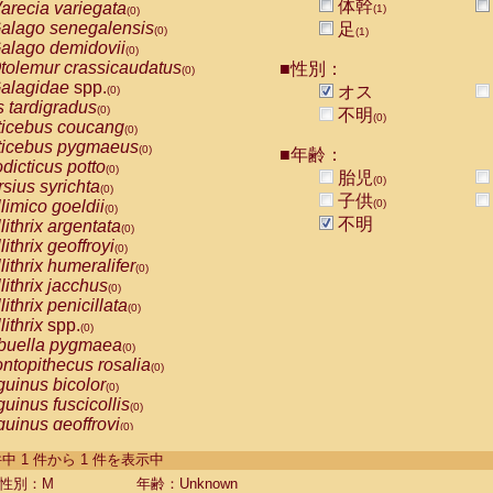
体幹
arecia variegata
(1)
(0)
alago senegalensis
足
(0)
(1)
alago demidovii
(0)
tolemur crassicaudatus
■性別：
(0)
alagidae
spp.
オス
(0)
s tardigradus
(0)
不明
(0)
ticebus coucang
(0)
ticebus pygmaeus
(0)
■年齢：
dicticus potto
(0)
胎児
(0)
rsius syrichta
(0)
子供
limico goeldii
(0)
(0)
不明
lithrix argentata
(0)
lithrix geoffroyi
(0)
lithrix humeralifer
(0)
lithrix jacchus
(0)
lithrix penicillata
(0)
lithrix
spp.
(0)
buella pygmaea
(0)
ntopithecus rosalia
(0)
uinus bicolor
(0)
uinus fuscicollis
(0)
uinus geoffroyi
(0)
uinus imperator
(0)
-1 件中 1 件から 1 件を表示中
uinus labiatus
(0)
guinus leucopus
性別：M
年齢：Unknown
(0)