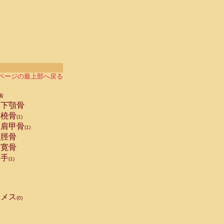
ページの最上部へ戻る
索
下顎骨
橈骨
(1)
肩甲骨
(1)
脛骨
寛骨
手
(1)
メス
(0)