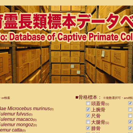
■骨格標本：
or検索
※複数選択可・and検
頭蓋骨
(1)
dae
Microcebus murinus
上腕骨
(0)
ulemur fulvus
(0)
尺骨
ulemur macaco
(0)
大腿骨
(1)
ulemur mongoz
(0)
腓骨
emur catta
(0)