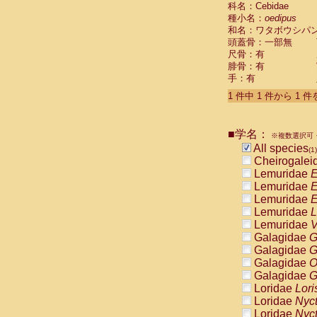
科名：Cebidae
Cebidae
Sa
種小名：
oedipus
Cebidae
Sa
和名：ワタボウシパ
Cebidae
Sag
頭蓋骨：一部無
Cebidae
Sa
尺骨：有
Cebidae
Sag
腓骨：有
Cebidae
Sa
手：有
Cebidae
Aot
Cebidae
Ceb
1 件中 1 件から 1 
Cebidae
Ceb
Cebidae
Ce
■学名：
Cebidae
Ceb
※複数選択可・
Cebidae
Ce
All species
(1)
Cebidae
Sai
Cheirogalei
Cebidae
Sai
Lemuridae
E
Atelidae
Alo
Lemuridae
E
Atelidae
Alo
Lemuridae
E
Atelidae
Alo
Lemuridae
L
Atelidae
Alo
Lemuridae
V
Atelidae
Ate
Galagidae
G
Atelidae
Ate
Galagidae
G
Atelidae
Ate
Galagidae
O
Atelidae
Ate
Galagidae
G
Atelidae
Lag
Loridae
Lori
Atelidae
Lag
Loridae
Nyc
Pitheciidae
Loridae
Nyc