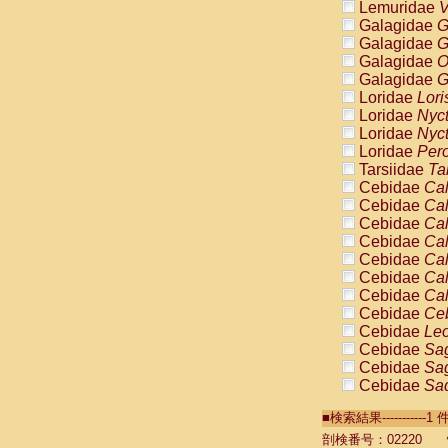
Lemuridae
V
Galagidae
G
Galagidae
G
Galagidae
O
Galagidae
G
Loridae
Lori
Loridae
Nyc
Loridae
Nyc
Loridae
Pero
Tarsiidae
Ta
Cebidae
Cal
Cebidae
Cal
Cebidae
Cal
Cebidae
Cal
Cebidae
Cal
Cebidae
Cal
Cebidae
Cal
Cebidae
Ce
Cebidae
Leo
Cebidae
Sag
Cebidae
Sag
Cebidae
Sag
Cebidae
Sag
■検索結果----------
Cebidae
Sag
Cebidae
Sa
剖検番号：02220