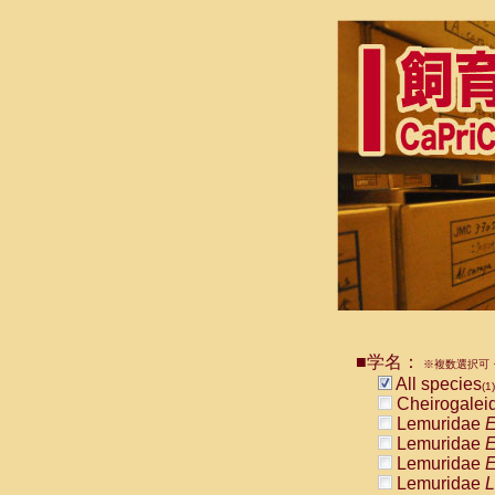
■学名：
※複数選択可・
All species
(1)
Cheirogalei
Lemuridae
E
Lemuridae
E
Lemuridae
E
Lemuridae
L