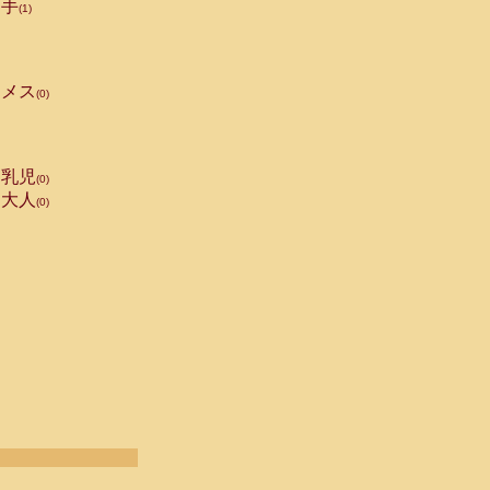
手
(1)
メス
(0)
乳児
(0)
大人
(0)