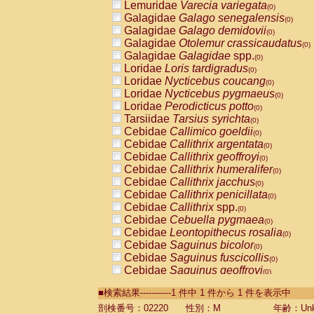
Lemuridae
Varecia variegata
(0)
Galagidae
Galago senegalensis
(0)
Galagidae
Galago demidovii
(0)
Galagidae
Otolemur crassicaudatus
(0)
Galagidae
Galagidae
spp.
(0)
Loridae
Loris tardigradus
(0)
Loridae
Nycticebus coucang
(0)
Loridae
Nycticebus pygmaeus
(0)
Loridae
Perodicticus potto
(0)
Tarsiidae
Tarsius syrichta
(0)
Cebidae
Callimico goeldii
(0)
Cebidae
Callithrix argentata
(0)
Cebidae
Callithrix geoffroyi
(0)
Cebidae
Callithrix humeralifer
(0)
Cebidae
Callithrix jacchus
(0)
Cebidae
Callithrix penicillata
(0)
Cebidae
Callithrix
spp.
(0)
Cebidae
Cebuella pygmaea
(0)
Cebidae
Leontopithecus rosalia
(0)
Cebidae
Saguinus bicolor
(0)
Cebidae
Saguinus fuscicollis
(0)
Cebidae
Saguinus geoffroyi
(0)
Cebidae
Saguinus imperator
(0)
■検索結果-----------1 件中 1 件から 1 件を表示中
Cebidae
Saguinus labiatus
(0)
Cebidae
Saguinus leucopus
剖検番号：02220
性別：M
年齢：Unk
(0)