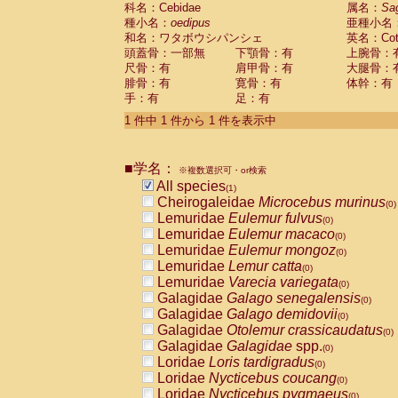
科名：Cebidae
Cebidae
Saguinus midas
属名：
Sa
(0)
種小名：
oedipus
亜種小名
Cebidae
Saguinus mystax
(0)
和名：ワタボウシパンシェ
英名：Cotto
Cebidae
Saguinus nigricollis
(0)
頭蓋骨：一部無
下顎骨：有
上腕骨：
Cebidae
Saguinus oedipus
(1)
尺骨：有
肩甲骨：有
大腿骨：
Cebidae
Saguinus weddelli
(0)
腓骨：有
寛骨：有
体幹：有
Cebidae
Saguinus
spp.
(0)
手：有
足：有
Cebidae
Aotus trivirgatus
(0)
Cebidae
Cebus albifrons
1 件中 1 件から 1 件を表示中
(0)
Cebidae
Cebus apella
(0)
Cebidae
Cebus capucinus
(0)
■学名：
Cebidae
Cebus nigrivittatus
※複数選択可・or検索
(0)
Cebidae
Cebus
spp.
All species
(0)
(1)
Cebidae
Saimiri boliviensis
Cheirogaleidae
Microcebus murinus
(0)
(0)
Cebidae
Saimiri sciureus
Lemuridae
Eulemur fulvus
(0)
(0)
Atelidae
Alouatta caraya
Lemuridae
Eulemur macaco
(0)
(0)
Atelidae
Alouatta fusca
Lemuridae
Eulemur mongoz
(0)
(0)
Atelidae
Alouatta seniculus
Lemuridae
Lemur catta
(0)
(0)
Atelidae
Alouatta
spp.
Lemuridae
Varecia variegata
(0)
(0)
Atelidae
Ateles belzebuth
Galagidae
Galago senegalensis
(0)
(0)
Atelidae
Ateles geoffroyi
Galagidae
Galago demidovii
(0)
(0)
Atelidae
Ateles paniscus
Galagidae
Otolemur crassicaudatus
(0)
(0)
Atelidae
Ateles
spp.
Galagidae
Galagidae
spp.
(0)
(0)
Atelidae
Lagothrix lagothricha
Loridae
Loris tardigradus
(0)
(0)
Atelidae
Lagothrix lagothricha cana
Loridae
Nycticebus coucang
(0)
(0)
Pitheciidae
Cacajao calvus rubicundu
Loridae
Nycticebus pygmaeus
(0)