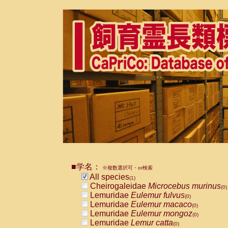
■学名：
※複数選択可・or検索
All species
(1)
Cheirogaleidae
Microcebus murinus
(0)
Lemuridae
Eulemur fulvus
(0)
Lemuridae
Eulemur macaco
(0)
Lemuridae
Eulemur mongoz
(0)
Lemuridae
Lemur catta
(0)