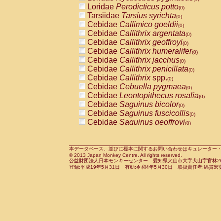
Pitheciidae
Callicebus cupreus
Loridae
Perodicticus potto
(0)
(0)
Pitheciidae
Callicebus donacophilus
Tarsiidae
Tarsius syrichta
(0
(0)
Pitheciidae
Callicebus moloch
Cebidae
Callimico goeldii
(0)
(0)
Pitheciidae
Callicebus torquatus
Cebidae
Callithrix argentata
(0)
(0)
Pitheciidae
Callicebus
spp.
Cebidae
Callithrix geoffroyi
(0)
(0)
Pitheciidae
Chiropotes satanas
Cebidae
Callithrix humeralifer
(0)
(0)
Pitheciidae
Pithecia monachus
Cebidae
Callithrix jacchus
(0)
(0)
Pitheciidae
Pithecia pithecia
Cebidae
Callithrix penicillata
(0)
(0)
Cercopithecidae
Cercocebus agilis
Cebidae
Callithrix
spp.
(0)
(0)
Cercopithecidae
Cercocebus galeritus
Cebidae
Cebuella pygmaea
(0)
Cercopithecidae
Cercocebus torquatu
Cebidae
Leontopithecus rosalia
(0)
Cercopithecidae
Cercocebus torquatus
Cebidae
Saguinus bicolor
(0)
Cercopithecidae
Cercocebus torquatu
Cebidae
Saguinus fuscicollis
(0)
Cercopithecidae
Cercocebus
hybrid
Cebidae
Saguinus geoffroyi
(0)
(0)
Cercopithecidae
Cercocebus
spp.
Cebidae
Saguinus imperator
(0)
(0)
Cercopithecidae
Lophocebus albigen
Cebidae
Saguinus labiatus
(0)
Cercopithecidae
Papio anubis
Cebidae
Saguinus leucopus
本データベース、並びに標本に関するお問い合わせはキュレーター・新宅勇太までお願い
(0)
(0)
© 2013 Japan Monkey Centre. All rights reserved.
Cercopithecidae
Papio cynocephalus
Cebidae
Saguinus midas
(
(0)
公益財団法人日本モンキーセンター 愛知県犬山市大字犬山字官林26番
Cercopithecidae
Papio hamadryas
Cebidae
Saguinus mystax
(0)
登録:平成19年5月31日 有効:令和4年5月30日 取扱責任者:綿貫宏
(0)
Cercopithecidae
Papio papio
Cebidae
Saguinus nigricollis
(0)
(0)
Cercopithecidae
Papio
spp.
Cebidae
Saguinus oedipus
(0)
(1)
Cercopithecidae
Mandrillus leucopha
Cebidae
Saguinus weddelli
(0)
Cercopithecidae
Mandrillus sphinx
Cebidae
Saguinus
spp.
(0)
(0)
Cercopithecidae
Theropithecus gelad
Cebidae
Aotus trivirgatus
(0)
Cercopithecidae
Macaca arctoides
Cebidae
Cebus albifrons
(0)
(0)