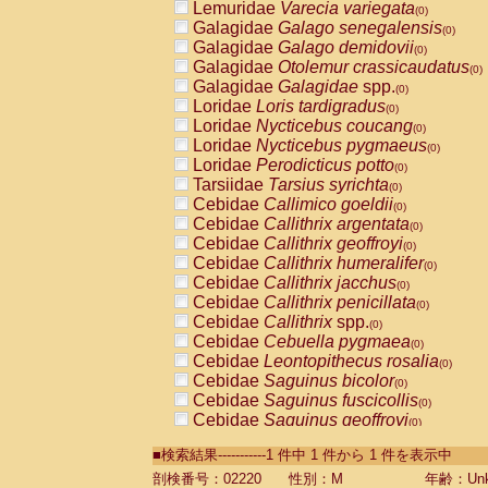
Lemuridae
Varecia variegata
(0)
Galagidae
Galago senegalensis
(0)
Galagidae
Galago demidovii
(0)
Galagidae
Otolemur crassicaudatus
(0)
Galagidae
Galagidae
spp.
(0)
Loridae
Loris tardigradus
(0)
Loridae
Nycticebus coucang
(0)
Loridae
Nycticebus pygmaeus
(0)
Loridae
Perodicticus potto
(0)
Tarsiidae
Tarsius syrichta
(0)
Cebidae
Callimico goeldii
(0)
Cebidae
Callithrix argentata
(0)
Cebidae
Callithrix geoffroyi
(0)
Cebidae
Callithrix humeralifer
(0)
Cebidae
Callithrix jacchus
(0)
Cebidae
Callithrix penicillata
(0)
Cebidae
Callithrix
spp.
(0)
Cebidae
Cebuella pygmaea
(0)
Cebidae
Leontopithecus rosalia
(0)
Cebidae
Saguinus bicolor
(0)
Cebidae
Saguinus fuscicollis
(0)
Cebidae
Saguinus geoffroyi
(0)
Cebidae
Saguinus imperator
(0)
■検索結果-----------1 件中 1 件から 1 件を表示中
Cebidae
Saguinus labiatus
(0)
Cebidae
Saguinus leucopus
剖検番号：02220
性別：M
年齢：Unk
(0)