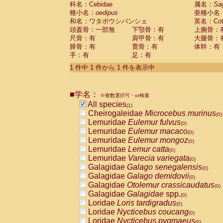
科名：Cebidae
Cebidae
Saguinus midas
属名：
Sa
(0)
種小名：
oedipus
亜種小名
Cebidae
Saguinus mystax
(0)
和名：ワタボウシパンシェ
英名：Cotto
Cebidae
Saguinus nigricollis
(0)
頭蓋骨：一部無
下顎骨：有
上腕骨：
Cebidae
Saguinus oedipus
(1)
尺骨：有
肩甲骨：有
大腿骨：
Cebidae
Saguinus weddelli
(0)
腓骨：有
寛骨：有
体幹：有
Cebidae
Saguinus
spp.
(0)
手：有
足：有
Cebidae
Aotus trivirgatus
(0)
Cebidae
Cebus albifrons
1 件中 1 件から 1 件を表示中
(0)
Cebidae
Cebus apella
(0)
Cebidae
Cebus capucinus
(0)
■学名：
Cebidae
Cebus nigrivittatus
※複数選択可・or検索
(0)
Cebidae
Cebus
spp.
All species
(0)
(1)
Cebidae
Saimiri boliviensis
Cheirogaleidae
Microcebus murinus
(0)
(0)
Cebidae
Saimiri sciureus
Lemuridae
Eulemur fulvus
(0)
(0)
Atelidae
Alouatta caraya
Lemuridae
Eulemur macaco
(0)
(0)
Atelidae
Alouatta fusca
Lemuridae
Eulemur mongoz
(0)
(0)
Atelidae
Alouatta seniculus
Lemuridae
Lemur catta
(0)
(0)
Atelidae
Alouatta
spp.
Lemuridae
Varecia variegata
(0)
(0)
Atelidae
Ateles belzebuth
Galagidae
Galago senegalensis
(0)
(0)
Atelidae
Ateles geoffroyi
Galagidae
Galago demidovii
(0)
(0)
Atelidae
Ateles paniscus
Galagidae
Otolemur crassicaudatus
(0)
(0)
Atelidae
Ateles
spp.
Galagidae
Galagidae
spp.
(0)
(0)
Atelidae
Lagothrix lagothricha
Loridae
Loris tardigradus
(0)
(0)
Atelidae
Lagothrix lagothricha cana
Loridae
Nycticebus coucang
(0)
(0)
Pitheciidae
Cacajao calvus rubicundu
Loridae
Nycticebus pygmaeus
(0)