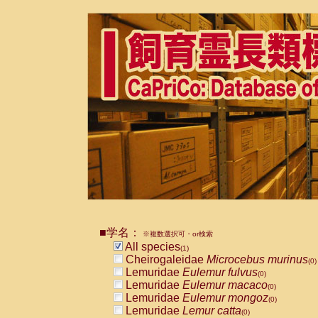
■学名：
※複数選択可・or検索
All species
(1)
Cheirogaleidae
Microcebus murinus
(0)
Lemuridae
Eulemur fulvus
(0)
Lemuridae
Eulemur macaco
(0)
Lemuridae
Eulemur mongoz
(0)
Lemuridae
Lemur catta
(0)