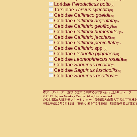
Pitheciidae
Callicebus cupreus
Loridae
Perodicticus potto
(0)
(0)
Pitheciidae
Callicebus donacophilus
Tarsiidae
Tarsius syrichta
(0
(0)
Pitheciidae
Callicebus moloch
Cebidae
Callimico goeldii
(0)
(0)
Pitheciidae
Callicebus torquatus
Cebidae
Callithrix argentata
(0)
(0)
Pitheciidae
Callicebus
spp.
Cebidae
Callithrix geoffroyi
(0)
(0)
Pitheciidae
Chiropotes satanas
Cebidae
Callithrix humeralifer
(0)
(0)
Pitheciidae
Pithecia monachus
Cebidae
Callithrix jacchus
(0)
(0)
Pitheciidae
Pithecia pithecia
Cebidae
Callithrix penicillata
(0)
(0)
Cercopithecidae
Cercocebus agilis
Cebidae
Callithrix
spp.
(0)
(0)
Cercopithecidae
Cercocebus galeritus
Cebidae
Cebuella pygmaea
(0)
Cercopithecidae
Cercocebus torquatu
Cebidae
Leontopithecus rosalia
(0)
Cercopithecidae
Cercocebus torquatus
Cebidae
Saguinus bicolor
(0)
Cercopithecidae
Cercocebus torquatu
Cebidae
Saguinus fuscicollis
(0)
Cercopithecidae
Cercocebus
hybrid
Cebidae
Saguinus geoffroyi
(0)
(0)
Cercopithecidae
Cercocebus
spp.
Cebidae
Saguinus imperator
(0)
(0)
Cercopithecidae
Lophocebus albigen
Cebidae
Saguinus labiatus
(0)
Cercopithecidae
Papio anubis
Cebidae
Saguinus leucopus
本データベース、並びに標本に関するお問い合わせはキュレーター・新宅勇太までお願い
(0)
(0)
© 2013 Japan Monkey Centre. All rights reserved.
Cercopithecidae
Papio cynocephalus
Cebidae
Saguinus midas
(
(0)
公益財団法人日本モンキーセンター 愛知県犬山市大字犬山字官林26番
Cercopithecidae
Papio hamadryas
Cebidae
Saguinus mystax
(0)
登録:平成19年5月31日 有効:令和4年5月30日 取扱責任者:綿貫宏
(0)
Cercopithecidae
Papio papio
Cebidae
Saguinus nigricollis
(0)
(0)
Cercopithecidae
Papio
spp.
Cebidae
Saguinus oedipus
(0)
(1)
Cercopithecidae
Mandrillus leucopha
Cebidae
Saguinus weddelli
(0)
Cercopithecidae
Mandrillus sphinx
Cebidae
Saguinus
spp.
(0)
(0)
Cercopithecidae
Theropithecus gelad
Cebidae
Aotus trivirgatus
(0)
Cercopithecidae
Macaca arctoides
Cebidae
Cebus albifrons
(0)
(0)