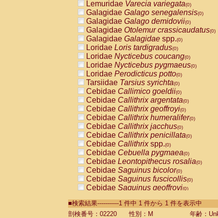
Lemuridae
Varecia variegata
(0)
Galagidae
Galago senegalensis
(0)
Galagidae
Galago demidovii
(0)
Galagidae
Otolemur crassicaudatus
(0)
Galagidae
Galagidae
spp.
(0)
Loridae
Loris tardigradus
(0)
Loridae
Nycticebus coucang
(0)
Loridae
Nycticebus pygmaeus
(0)
Loridae
Perodicticus potto
(0)
Tarsiidae
Tarsius syrichta
(0)
Cebidae
Callimico goeldii
(0)
Cebidae
Callithrix argentata
(0)
Cebidae
Callithrix geoffroyi
(0)
Cebidae
Callithrix humeralifer
(0)
Cebidae
Callithrix jacchus
(0)
Cebidae
Callithrix penicillata
(0)
Cebidae
Callithrix
spp.
(0)
Cebidae
Cebuella pygmaea
(0)
Cebidae
Leontopithecus rosalia
(0)
Cebidae
Saguinus bicolor
(0)
Cebidae
Saguinus fuscicollis
(0)
Cebidae
Saguinus geoffroyi
(0)
Cebidae
Saguinus imperator
(0)
■検索結果-----------1 件中 1 件から 1 件を表示中
Cebidae
Saguinus labiatus
(0)
Cebidae
Saguinus leucopus
剖検番号：02220
性別：M
年齢：Unk
(0)