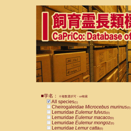
■学名：
※複数選択可・or検索
All species
(1)
Cheirogaleidae
Microcebus murinus
(0)
Lemuridae
Eulemur fulvus
(0)
Lemuridae
Eulemur macaco
(0)
Lemuridae
Eulemur mongoz
(0)
Lemuridae
Lemur catta
(0)