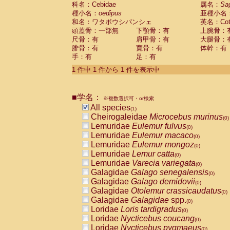
科名：Cebidae
Cebidae
Saguinus midas
属名：
Sa
(0)
種小名：
oedipus
亜種小名
Cebidae
Saguinus mystax
(0)
和名：ワタボウシパンシェ
英名：Cotto
Cebidae
Saguinus nigricollis
(0)
頭蓋骨：一部無
下顎骨：有
上腕骨：
Cebidae
Saguinus oedipus
(1)
尺骨：有
肩甲骨：有
大腿骨：
Cebidae
Saguinus weddelli
(0)
腓骨：有
寛骨：有
体幹：有
Cebidae
Saguinus
spp.
(0)
手：有
足：有
Cebidae
Aotus trivirgatus
(0)
Cebidae
Cebus albifrons
1 件中 1 件から 1 件を表示中
(0)
Cebidae
Cebus apella
(0)
Cebidae
Cebus capucinus
(0)
■学名：
Cebidae
Cebus nigrivittatus
※複数選択可・or検索
(0)
Cebidae
Cebus
spp.
All species
(0)
(1)
Cebidae
Saimiri boliviensis
Cheirogaleidae
Microcebus murinus
(0)
(0)
Cebidae
Saimiri sciureus
Lemuridae
Eulemur fulvus
(0)
(0)
Atelidae
Alouatta caraya
Lemuridae
Eulemur macaco
(0)
(0)
Atelidae
Alouatta fusca
Lemuridae
Eulemur mongoz
(0)
(0)
Atelidae
Alouatta seniculus
Lemuridae
Lemur catta
(0)
(0)
Atelidae
Alouatta
spp.
Lemuridae
Varecia variegata
(0)
(0)
Atelidae
Ateles belzebuth
Galagidae
Galago senegalensis
(0)
(0)
Atelidae
Ateles geoffroyi
Galagidae
Galago demidovii
(0)
(0)
Atelidae
Ateles paniscus
Galagidae
Otolemur crassicaudatus
(0)
(0)
Atelidae
Ateles
spp.
Galagidae
Galagidae
spp.
(0)
(0)
Atelidae
Lagothrix lagothricha
Loridae
Loris tardigradus
(0)
(0)
Atelidae
Lagothrix lagothricha cana
Loridae
Nycticebus coucang
(0)
(0)
Pitheciidae
Cacajao calvus rubicundu
Loridae
Nycticebus pygmaeus
(0)