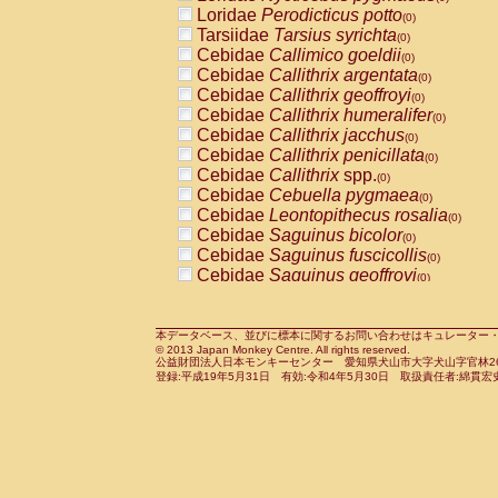
Pitheciidae
Callicebus cupreus
Loridae
Perodicticus potto
(0)
(0)
Pitheciidae
Callicebus donacophilus
Tarsiidae
Tarsius syrichta
(0
(0)
Pitheciidae
Callicebus moloch
Cebidae
Callimico goeldii
(0)
(0)
Pitheciidae
Callicebus torquatus
Cebidae
Callithrix argentata
(0)
(0)
Pitheciidae
Callicebus
spp.
Cebidae
Callithrix geoffroyi
(0)
(0)
Pitheciidae
Chiropotes satanas
Cebidae
Callithrix humeralifer
(0)
(0)
Pitheciidae
Pithecia monachus
Cebidae
Callithrix jacchus
(0)
(0)
Pitheciidae
Pithecia pithecia
Cebidae
Callithrix penicillata
(0)
(0)
Cercopithecidae
Cercocebus agilis
Cebidae
Callithrix
spp.
(0)
(0)
Cercopithecidae
Cercocebus galeritus
Cebidae
Cebuella pygmaea
(0)
Cercopithecidae
Cercocebus torquatu
Cebidae
Leontopithecus rosalia
(0)
Cercopithecidae
Cercocebus torquatus
Cebidae
Saguinus bicolor
(0)
Cercopithecidae
Cercocebus torquatu
Cebidae
Saguinus fuscicollis
(0)
Cercopithecidae
Cercocebus
hybrid
Cebidae
Saguinus geoffroyi
(0)
(0)
Cercopithecidae
Cercocebus
spp.
Cebidae
Saguinus imperator
(0)
(0)
Cercopithecidae
Lophocebus albigen
Cebidae
Saguinus labiatus
(0)
Cercopithecidae
Papio anubis
Cebidae
Saguinus leucopus
本データベース、並びに標本に関するお問い合わせはキュレーター・新宅勇太までお願い
(0)
(0)
© 2013 Japan Monkey Centre. All rights reserved.
Cercopithecidae
Papio cynocephalus
Cebidae
Saguinus midas
(
(0)
公益財団法人日本モンキーセンター 愛知県犬山市大字犬山字官林26番
Cercopithecidae
Papio hamadryas
Cebidae
Saguinus mystax
(0)
登録:平成19年5月31日 有効:令和4年5月30日 取扱責任者:綿貫宏
(0)
Cercopithecidae
Papio papio
Cebidae
Saguinus nigricollis
(0)
(0)
Cercopithecidae
Papio
spp.
Cebidae
Saguinus oedipus
(0)
(1)
Cercopithecidae
Mandrillus leucopha
Cebidae
Saguinus weddelli
(0)
Cercopithecidae
Mandrillus sphinx
Cebidae
Saguinus
spp.
(0)
(0)
Cercopithecidae
Theropithecus gelad
Cebidae
Aotus trivirgatus
(0)
Cercopithecidae
Macaca arctoides
Cebidae
Cebus albifrons
(0)
(0)