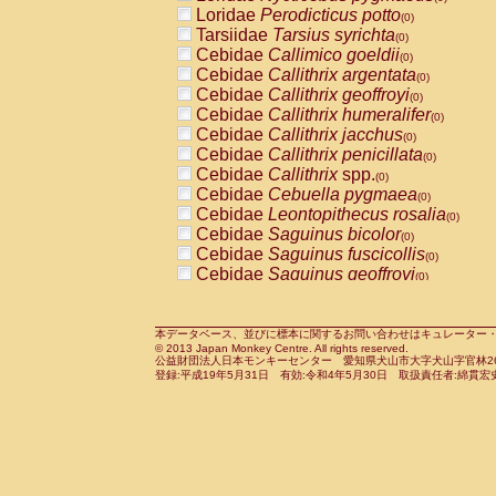
Pitheciidae
Callicebus cupreus
Loridae
Perodicticus potto
(0)
(0)
Pitheciidae
Callicebus donacophilus
Tarsiidae
Tarsius syrichta
(0
(0)
Pitheciidae
Callicebus moloch
Cebidae
Callimico goeldii
(0)
(0)
Pitheciidae
Callicebus torquatus
Cebidae
Callithrix argentata
(0)
(0)
Pitheciidae
Callicebus
spp.
Cebidae
Callithrix geoffroyi
(0)
(0)
Pitheciidae
Chiropotes satanas
Cebidae
Callithrix humeralifer
(0)
(0)
Pitheciidae
Pithecia monachus
Cebidae
Callithrix jacchus
(0)
(0)
Pitheciidae
Pithecia pithecia
Cebidae
Callithrix penicillata
(0)
(0)
Cercopithecidae
Cercocebus agilis
Cebidae
Callithrix
spp.
(0)
(0)
Cercopithecidae
Cercocebus galeritus
Cebidae
Cebuella pygmaea
(0)
Cercopithecidae
Cercocebus torquatu
Cebidae
Leontopithecus rosalia
(0)
Cercopithecidae
Cercocebus torquatus
Cebidae
Saguinus bicolor
(0)
Cercopithecidae
Cercocebus torquatu
Cebidae
Saguinus fuscicollis
(0)
Cercopithecidae
Cercocebus
hybrid
Cebidae
Saguinus geoffroyi
(0)
(0)
Cercopithecidae
Cercocebus
spp.
Cebidae
Saguinus imperator
(0)
(0)
Cercopithecidae
Lophocebus albigen
Cebidae
Saguinus labiatus
(0)
Cercopithecidae
Papio anubis
Cebidae
Saguinus leucopus
本データベース、並びに標本に関するお問い合わせはキュレーター・新宅勇太までお願い
(0)
(0)
© 2013 Japan Monkey Centre. All rights reserved.
Cercopithecidae
Papio cynocephalus
Cebidae
Saguinus midas
(
(0)
公益財団法人日本モンキーセンター 愛知県犬山市大字犬山字官林26番
Cercopithecidae
Papio hamadryas
Cebidae
Saguinus mystax
(0)
登録:平成19年5月31日 有効:令和4年5月30日 取扱責任者:綿貫宏
(0)
Cercopithecidae
Papio papio
Cebidae
Saguinus nigricollis
(0)
(0)
Cercopithecidae
Papio
spp.
Cebidae
Saguinus oedipus
(0)
(1)
Cercopithecidae
Mandrillus leucopha
Cebidae
Saguinus weddelli
(0)
Cercopithecidae
Mandrillus sphinx
Cebidae
Saguinus
spp.
(0)
(0)
Cercopithecidae
Theropithecus gelad
Cebidae
Aotus trivirgatus
(0)
Cercopithecidae
Macaca arctoides
Cebidae
Cebus albifrons
(0)
(0)