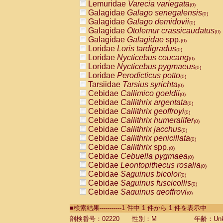
Lemuridae
Varecia variegata
(0)
Galagidae
Galago senegalensis
(0)
Galagidae
Galago demidovii
(0)
Galagidae
Otolemur crassicaudatus
(0)
Galagidae
Galagidae
spp.
(0)
Loridae
Loris tardigradus
(0)
Loridae
Nycticebus coucang
(0)
Loridae
Nycticebus pygmaeus
(0)
Loridae
Perodicticus potto
(0)
Tarsiidae
Tarsius syrichta
(0)
Cebidae
Callimico goeldii
(0)
Cebidae
Callithrix argentata
(0)
Cebidae
Callithrix geoffroyi
(0)
Cebidae
Callithrix humeralifer
(0)
Cebidae
Callithrix jacchus
(0)
Cebidae
Callithrix penicillata
(0)
Cebidae
Callithrix
spp.
(0)
Cebidae
Cebuella pygmaea
(0)
Cebidae
Leontopithecus rosalia
(0)
Cebidae
Saguinus bicolor
(0)
Cebidae
Saguinus fuscicollis
(0)
Cebidae
Saguinus geoffroyi
(0)
Cebidae
Saguinus imperator
(0)
■検索結果-----------1 件中 1 件から 1 件を表示中
Cebidae
Saguinus labiatus
(0)
Cebidae
Saguinus leucopus
剖検番号：02220
性別：M
年齢：Unk
(0)