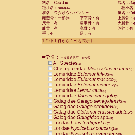
科名：Cebidae
Cebidae
Saguinus midas
属名：
Sa
(0)
種小名：
oedipus
亜種小名
Cebidae
Saguinus mystax
(0)
和名：ワタボウシパンシェ
英名：Cotto
Cebidae
Saguinus nigricollis
(0)
頭蓋骨：一部無
下顎骨：有
上腕骨：
Cebidae
Saguinus oedipus
(1)
尺骨：有
肩甲骨：有
大腿骨：
Cebidae
Saguinus weddelli
(0)
腓骨：有
寛骨：有
体幹：有
Cebidae
Saguinus
spp.
(0)
手：有
足：有
Cebidae
Aotus trivirgatus
(0)
Cebidae
Cebus albifrons
1 件中 1 件から 1 件を表示中
(0)
Cebidae
Cebus apella
(0)
Cebidae
Cebus capucinus
(0)
■学名：
Cebidae
Cebus nigrivittatus
※複数選択可・or検索
(0)
Cebidae
Cebus
spp.
All Species
(0)
(1)
Cebidae
Saimiri boliviensis
Cheirogaleidae
Microcebus murinus
(0)
(0)
Cebidae
Saimiri sciureus
Lemuridae
Eulemur fulvus
(0)
(0)
Atelidae
Alouatta caraya
Lemuridae
Eulemur macaco
(0)
(0)
Atelidae
Alouatta fusca
Lemuridae
Eulemur mongoz
(0)
(0)
Atelidae
Alouatta seniculus
Lemuridae
Lemur catta
(0)
(0)
Atelidae
Alouatta
spp.
Lemuridae
Varecia variegata
(0)
(0)
Atelidae
Ateles belzebuth
Galagidae
Galago senegalensis
(0)
(0)
Atelidae
Ateles geoffroyi
Galagidae
Galago demidovii
(0)
(0)
Atelidae
Ateles paniscus
Galagidae
Otolemur crassicaudatus
(0)
(0)
Atelidae
Ateles
spp.
Galagidae
Galagidae
spp.
(0)
(0)
Atelidae
Lagothrix lagothricha
Loridae
Loris tardigradus
(0)
(0)
Atelidae
Lagothrix lagothricha cana
Loridae
Nycticebus coucang
(0)
(0)
Pitheciidae
Cacajao calvus rubicundu
Loridae
Nycticebus pygmaeus
(0)