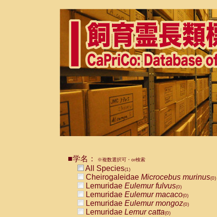
■学名：
※複数選択可・or検索
All Species
(1)
Cheirogaleidae
Microcebus murinus
(0)
Lemuridae
Eulemur fulvus
(0)
Lemuridae
Eulemur macaco
(0)
Lemuridae
Eulemur mongoz
(0)
Lemuridae
Lemur catta
(0)