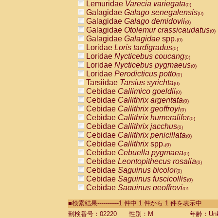
Lemuridae
Varecia variegata
(0)
Galagidae
Galago senegalensis
(0)
Galagidae
Galago demidovii
(0)
Galagidae
Otolemur crassicaudatus
(0)
Galagidae
Galagidae
spp.
(0)
Loridae
Loris tardigradus
(0)
Loridae
Nycticebus coucang
(0)
Loridae
Nycticebus pygmaeus
(0)
Loridae
Perodicticus potto
(0)
Tarsiidae
Tarsius syrichta
(0)
Cebidae
Callimico goeldii
(0)
Cebidae
Callithrix argentata
(0)
Cebidae
Callithrix geoffroyi
(0)
Cebidae
Callithrix humeralifer
(0)
Cebidae
Callithrix jacchus
(0)
Cebidae
Callithrix penicillata
(0)
Cebidae
Callithrix
spp.
(0)
Cebidae
Cebuella pygmaea
(0)
Cebidae
Leontopithecus rosalia
(0)
Cebidae
Saguinus bicolor
(0)
Cebidae
Saguinus fuscicollis
(0)
Cebidae
Saguinus geoffroyi
(0)
Cebidae
Saguinus imperator
(0)
■検索結果-----------1 件中 1 件から 1 件を表示中
Cebidae
Saguinus labiatus
(0)
Cebidae
Saguinus leucopus
剖検番号：02220
性別：M
年齢：Unk
(0)