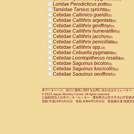
Pitheciidae
Callicebus cupreus
Loridae
Perodicticus potto
(0)
(0)
Pitheciidae
Callicebus donacophilus
Tarsiidae
Tarsius syrichta
(0
(0)
Pitheciidae
Callicebus moloch
Cebidae
Callimico goeldii
(0)
(0)
Pitheciidae
Callicebus torquatus
Cebidae
Callithrix argentata
(0)
(0)
Pitheciidae
Callicebus
spp.
Cebidae
Callithrix geoffroyi
(0)
(0)
Pitheciidae
Chiropotes satanas
Cebidae
Callithrix humeralifer
(0)
(0)
Pitheciidae
Pithecia monachus
Cebidae
Callithrix jacchus
(0)
(0)
Pitheciidae
Pithecia pithecia
Cebidae
Callithrix penicillata
(0)
(0)
Cercopithecidae
Cercocebus agilis
Cebidae
Callithrix
spp.
(0)
(0)
Cercopithecidae
Cercocebus galeritus
Cebidae
Cebuella pygmaea
(0)
Cercopithecidae
Cercocebus torquatu
Cebidae
Leontopithecus rosalia
(0)
Cercopithecidae
Cercocebus torquatus
Cebidae
Saguinus bicolor
(0)
Cercopithecidae
Cercocebus torquatu
Cebidae
Saguinus fuscicollis
(0)
Cercopithecidae
Cercocebus
hybrid
Cebidae
Saguinus geoffroyi
(0)
(0)
Cercopithecidae
Cercocebus
spp.
Cebidae
Saguinus imperator
(0)
(0)
Cercopithecidae
Lophocebus albigen
Cebidae
Saguinus labiatus
(0)
Cercopithecidae
Papio anubis
Cebidae
Saguinus leucopus
本データベース、並びに標本に関するお問い合わせはキュレーター・新宅勇太までお願い
(0)
(0)
© 2013 Japan Monkey Centre. All rights reserved.
Cercopithecidae
Papio cynocephalus
Cebidae
Saguinus midas
(
(0)
公益財団法人日本モンキーセンター 愛知県犬山市大字犬山字官林26番
Cercopithecidae
Papio hamadryas
Cebidae
Saguinus mystax
(0)
登録:平成19年5月31日 有効:令和4年5月30日 取扱責任者:綿貫宏
(0)
Cercopithecidae
Papio papio
Cebidae
Saguinus nigricollis
(0)
(0)
Cercopithecidae
Papio
spp.
Cebidae
Saguinus oedipus
(0)
(1)
Cercopithecidae
Mandrillus leucopha
Cebidae
Saguinus weddelli
(0)
Cercopithecidae
Mandrillus sphinx
Cebidae
Saguinus
spp.
(0)
(0)
Cercopithecidae
Theropithecus gelad
Cebidae
Aotus trivirgatus
(0)
Cercopithecidae
Macaca arctoides
Cebidae
Cebus albifrons
(0)
(0)