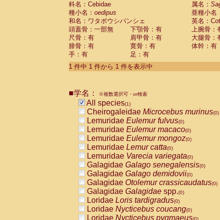
科名：Cebidae
Cebidae
Saguinus midas
属名：
Sa
(0)
種小名：
oedipus
亜種小名
Cebidae
Saguinus mystax
(0)
和名：ワタボウシパンシェ
英名：Cotto
Cebidae
Saguinus nigricollis
(0)
頭蓋骨：一部無
下顎骨：有
上腕骨：
Cebidae
Saguinus oedipus
(1)
尺骨：有
肩甲骨：有
大腿骨：
Cebidae
Saguinus weddelli
(0)
腓骨：有
寛骨：有
体幹：有
Cebidae
Saguinus
spp.
(0)
手：有
足：有
Cebidae
Aotus trivirgatus
(0)
Cebidae
Cebus albifrons
1 件中 1 件から 1 件を表示中
(0)
Cebidae
Cebus apella
(0)
Cebidae
Cebus capucinus
(0)
■学名：
Cebidae
Cebus nigrivittatus
※複数選択可・or検索
(0)
Cebidae
Cebus
spp.
All species
(0)
(1)
Cebidae
Saimiri boliviensis
Cheirogaleidae
Microcebus murinus
(0)
(0)
Cebidae
Saimiri sciureus
Lemuridae
Eulemur fulvus
(0)
(0)
Atelidae
Alouatta caraya
Lemuridae
Eulemur macaco
(0)
(0)
Atelidae
Alouatta fusca
Lemuridae
Eulemur mongoz
(0)
(0)
Atelidae
Alouatta seniculus
Lemuridae
Lemur catta
(0)
(0)
Atelidae
Alouatta
spp.
Lemuridae
Varecia variegata
(0)
(0)
Atelidae
Ateles belzebuth
Galagidae
Galago senegalensis
(0)
(0)
Atelidae
Ateles geoffroyi
Galagidae
Galago demidovii
(0)
(0)
Atelidae
Ateles paniscus
Galagidae
Otolemur crassicaudatus
(0)
(0)
Atelidae
Ateles
spp.
Galagidae
Galagidae
spp.
(0)
(0)
Atelidae
Lagothrix lagothricha
Loridae
Loris tardigradus
(0)
(0)
Atelidae
Lagothrix lagothricha cana
Loridae
Nycticebus coucang
(0)
(0)
Pitheciidae
Cacajao calvus rubicundu
Loridae
Nycticebus pygmaeus
(0)