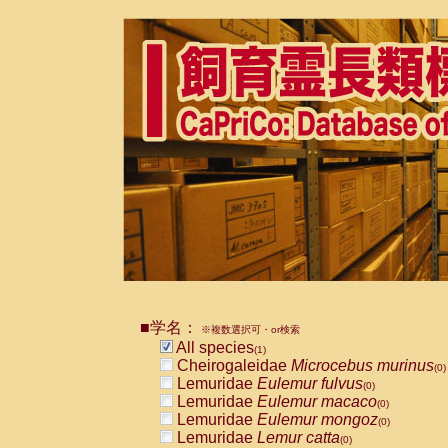
■学名：
※複数選択可・or検索
All species
(1)
Cheirogaleidae
Microcebus murinus
(0)
Lemuridae
Eulemur fulvus
(0)
Lemuridae
Eulemur macaco
(0)
Lemuridae
Eulemur mongoz
(0)
Lemuridae
Lemur catta
(0)