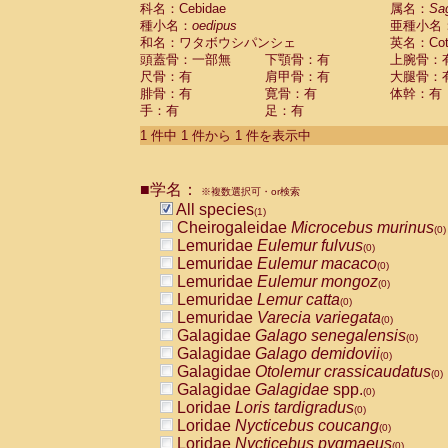
科名：Cebidae
Cebidae
Saguinus midas
属名：
Sa
(0)
種小名：
oedipus
亜種小名
Cebidae
Saguinus mystax
(0)
和名：ワタボウシパンシェ
英名：Cotto
Cebidae
Saguinus nigricollis
(0)
頭蓋骨：一部無
下顎骨：有
上腕骨：
Cebidae
Saguinus oedipus
(1)
尺骨：有
肩甲骨：有
大腿骨：
Cebidae
Saguinus weddelli
(0)
腓骨：有
寛骨：有
体幹：有
Cebidae
Saguinus
spp.
(0)
手：有
足：有
Cebidae
Aotus trivirgatus
(0)
Cebidae
Cebus albifrons
1 件中 1 件から 1 件を表示中
(0)
Cebidae
Cebus apella
(0)
Cebidae
Cebus capucinus
(0)
■学名：
Cebidae
Cebus nigrivittatus
※複数選択可・or検索
(0)
Cebidae
Cebus
spp.
All species
(0)
(1)
Cebidae
Saimiri boliviensis
Cheirogaleidae
Microcebus murinus
(0)
(0)
Cebidae
Saimiri sciureus
Lemuridae
Eulemur fulvus
(0)
(0)
Atelidae
Alouatta caraya
Lemuridae
Eulemur macaco
(0)
(0)
Atelidae
Alouatta fusca
Lemuridae
Eulemur mongoz
(0)
(0)
Atelidae
Alouatta seniculus
Lemuridae
Lemur catta
(0)
(0)
Atelidae
Alouatta
spp.
Lemuridae
Varecia variegata
(0)
(0)
Atelidae
Ateles belzebuth
Galagidae
Galago senegalensis
(0)
(0)
Atelidae
Ateles geoffroyi
Galagidae
Galago demidovii
(0)
(0)
Atelidae
Ateles paniscus
Galagidae
Otolemur crassicaudatus
(0)
(0)
Atelidae
Ateles
spp.
Galagidae
Galagidae
spp.
(0)
(0)
Atelidae
Lagothrix lagothricha
Loridae
Loris tardigradus
(0)
(0)
Atelidae
Lagothrix lagothricha cana
Loridae
Nycticebus coucang
(0)
(0)
Pitheciidae
Cacajao calvus rubicundu
Loridae
Nycticebus pygmaeus
(0)