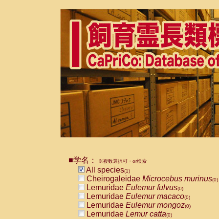
■学名：
※複数選択可・or検索
All species
(1)
Cheirogaleidae
Microcebus murinus
(0)
Lemuridae
Eulemur fulvus
(0)
Lemuridae
Eulemur macaco
(0)
Lemuridae
Eulemur mongoz
(0)
Lemuridae
Lemur catta
(0)