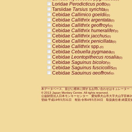
Pitheciidae
Callicebus cupreus
Loridae
Perodicticus potto
(0)
(0)
Pitheciidae
Callicebus donacophilus
Tarsiidae
Tarsius syrichta
(0
(0)
Pitheciidae
Callicebus moloch
Cebidae
Callimico goeldii
(0)
(0)
Pitheciidae
Callicebus torquatus
Cebidae
Callithrix argentata
(0)
(0)
Pitheciidae
Callicebus
spp.
Cebidae
Callithrix geoffroyi
(0)
(0)
Pitheciidae
Chiropotes satanas
Cebidae
Callithrix humeralifer
(0)
(0)
Pitheciidae
Pithecia monachus
Cebidae
Callithrix jacchus
(0)
(0)
Pitheciidae
Pithecia pithecia
Cebidae
Callithrix penicillata
(0)
(0)
Cercopithecidae
Cercocebus agilis
Cebidae
Callithrix
spp.
(0)
(0)
Cercopithecidae
Cercocebus galeritus
Cebidae
Cebuella pygmaea
(0)
Cercopithecidae
Cercocebus torquatu
Cebidae
Leontopithecus rosalia
(0)
Cercopithecidae
Cercocebus torquatus
Cebidae
Saguinus bicolor
(0)
Cercopithecidae
Cercocebus torquatu
Cebidae
Saguinus fuscicollis
(0)
Cercopithecidae
Cercocebus
hybrid
Cebidae
Saguinus geoffroyi
(0)
(0)
Cercopithecidae
Cercocebus
spp.
Cebidae
Saguinus imperator
(0)
(0)
Cercopithecidae
Lophocebus albigen
Cebidae
Saguinus labiatus
(0)
Cercopithecidae
Papio anubis
Cebidae
Saguinus leucopus
本データベース、並びに標本に関するお問い合わせはキュレーター・新宅勇太までお願い
(0)
(0)
© 2013 Japan Monkey Centre. All rights reserved.
Cercopithecidae
Papio cynocephalus
Cebidae
Saguinus midas
(
(0)
公益財団法人日本モンキーセンター 愛知県犬山市大字犬山字官林26番
Cercopithecidae
Papio hamadryas
Cebidae
Saguinus mystax
(0)
登録:平成19年5月31日 有効:令和4年5月30日 取扱責任者:綿貫宏
(0)
Cercopithecidae
Papio papio
Cebidae
Saguinus nigricollis
(0)
(0)
Cercopithecidae
Papio
spp.
Cebidae
Saguinus oedipus
(0)
(1)
Cercopithecidae
Mandrillus leucopha
Cebidae
Saguinus weddelli
(0)
Cercopithecidae
Mandrillus sphinx
Cebidae
Saguinus
spp.
(0)
(0)
Cercopithecidae
Theropithecus gelad
Cebidae
Aotus trivirgatus
(0)
Cercopithecidae
Macaca arctoides
Cebidae
Cebus albifrons
(0)
(0)