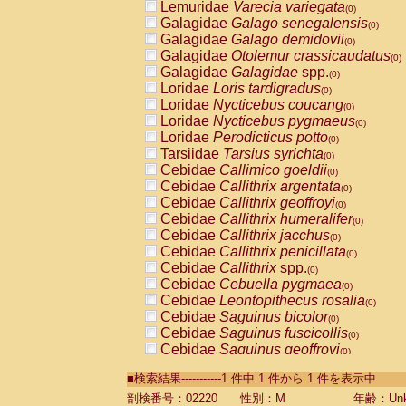
Lemuridae
Varecia variegata
(0)
Galagidae
Galago senegalensis
(0)
Galagidae
Galago demidovii
(0)
Galagidae
Otolemur crassicaudatus
(0)
Galagidae
Galagidae
spp.
(0)
Loridae
Loris tardigradus
(0)
Loridae
Nycticebus coucang
(0)
Loridae
Nycticebus pygmaeus
(0)
Loridae
Perodicticus potto
(0)
Tarsiidae
Tarsius syrichta
(0)
Cebidae
Callimico goeldii
(0)
Cebidae
Callithrix argentata
(0)
Cebidae
Callithrix geoffroyi
(0)
Cebidae
Callithrix humeralifer
(0)
Cebidae
Callithrix jacchus
(0)
Cebidae
Callithrix penicillata
(0)
Cebidae
Callithrix
spp.
(0)
Cebidae
Cebuella pygmaea
(0)
Cebidae
Leontopithecus rosalia
(0)
Cebidae
Saguinus bicolor
(0)
Cebidae
Saguinus fuscicollis
(0)
Cebidae
Saguinus geoffroyi
(0)
Cebidae
Saguinus imperator
(0)
■検索結果-----------1 件中 1 件から 1 件を表示中
Cebidae
Saguinus labiatus
(0)
Cebidae
Saguinus leucopus
剖検番号：02220
性別：M
年齢：Unk
(0)