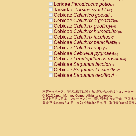
Pitheciidae
Callicebus cupreus
Loridae
Perodicticus potto
(0)
(0)
Pitheciidae
Callicebus donacophilus
Tarsiidae
Tarsius syrichta
(0
(0)
Pitheciidae
Callicebus moloch
Cebidae
Callimico goeldii
(0)
(0)
Pitheciidae
Callicebus torquatus
Cebidae
Callithrix argentata
(0)
(0)
Pitheciidae
Callicebus
spp.
Cebidae
Callithrix geoffroyi
(0)
(0)
Pitheciidae
Chiropotes satanas
Cebidae
Callithrix humeralifer
(0)
(0)
Pitheciidae
Pithecia monachus
Cebidae
Callithrix jacchus
(0)
(0)
Pitheciidae
Pithecia pithecia
Cebidae
Callithrix penicillata
(0)
(0)
Cercopithecidae
Cercocebus agilis
Cebidae
Callithrix
spp.
(0)
(0)
Cercopithecidae
Cercocebus galeritus
Cebidae
Cebuella pygmaea
(0)
Cercopithecidae
Cercocebus torquatu
Cebidae
Leontopithecus rosalia
(0)
Cercopithecidae
Cercocebus torquatus
Cebidae
Saguinus bicolor
(0)
Cercopithecidae
Cercocebus torquatu
Cebidae
Saguinus fuscicollis
(0)
Cercopithecidae
Cercocebus
hybrid
Cebidae
Saguinus geoffroyi
(0)
(0)
Cercopithecidae
Cercocebus
spp.
Cebidae
Saguinus imperator
(0)
(0)
Cercopithecidae
Lophocebus albigen
Cebidae
Saguinus labiatus
(0)
Cercopithecidae
Papio anubis
Cebidae
Saguinus leucopus
本データベース、並びに標本に関するお問い合わせはキュレーター・新宅勇太までお願い
(0)
(0)
© 2013 Japan Monkey Centre. All rights reserved.
Cercopithecidae
Papio cynocephalus
Cebidae
Saguinus midas
(
(0)
公益財団法人日本モンキーセンター 愛知県犬山市大字犬山字官林26番
Cercopithecidae
Papio hamadryas
Cebidae
Saguinus mystax
(0)
登録:平成19年5月31日 有効:令和4年5月30日 取扱責任者:綿貫宏
(0)
Cercopithecidae
Papio papio
Cebidae
Saguinus nigricollis
(0)
(0)
Cercopithecidae
Papio
spp.
Cebidae
Saguinus oedipus
(0)
(1)
Cercopithecidae
Mandrillus leucopha
Cebidae
Saguinus weddelli
(0)
Cercopithecidae
Mandrillus sphinx
Cebidae
Saguinus
spp.
(0)
(0)
Cercopithecidae
Theropithecus gelad
Cebidae
Aotus trivirgatus
(0)
Cercopithecidae
Macaca arctoides
Cebidae
Cebus albifrons
(0)
(0)