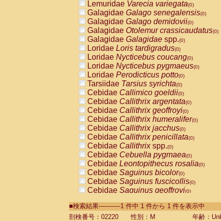
Lemuridae
Varecia variegata
(0)
Galagidae
Galago senegalensis
(0)
Galagidae
Galago demidovii
(0)
Galagidae
Otolemur crassicaudatus
(0)
Galagidae
Galagidae
spp.
(0)
Loridae
Loris tardigradus
(0)
Loridae
Nycticebus coucang
(0)
Loridae
Nycticebus pygmaeus
(0)
Loridae
Perodicticus potto
(0)
Tarsiidae
Tarsius syrichta
(0)
Cebidae
Callimico goeldii
(0)
Cebidae
Callithrix argentata
(0)
Cebidae
Callithrix geoffroyi
(0)
Cebidae
Callithrix humeralifer
(0)
Cebidae
Callithrix jacchus
(0)
Cebidae
Callithrix penicillata
(0)
Cebidae
Callithrix
spp.
(0)
Cebidae
Cebuella pygmaea
(0)
Cebidae
Leontopithecus rosalia
(0)
Cebidae
Saguinus bicolor
(0)
Cebidae
Saguinus fuscicollis
(0)
Cebidae
Saguinus geoffroyi
(0)
Cebidae
Saguinus imperator
(0)
■検索結果-----------1 件中 1 件から 1 件を表示中
Cebidae
Saguinus labiatus
(0)
Cebidae
Saguinus leucopus
剖検番号：02220
性別：M
年齢：Unk
(0)