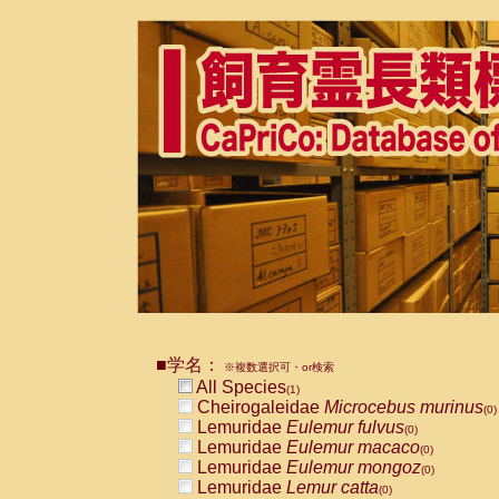
■学名：
※複数選択可・or検索
All Species
(1)
Cheirogaleidae
Microcebus murinus
(0)
Lemuridae
Eulemur fulvus
(0)
Lemuridae
Eulemur macaco
(0)
Lemuridae
Eulemur mongoz
(0)
Lemuridae
Lemur catta
(0)