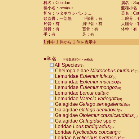
科名：Cebidae
Cebidae
Saguinus midas
属名：
Sa
(0)
種小名：
oedipus
亜種小名
Cebidae
Saguinus mystax
(0)
和名：ワタボウシパンシェ
英名：Cotto
Cebidae
Saguinus nigricollis
(0)
頭蓋骨：一部無
下顎骨：有
上腕骨：
Cebidae
Saguinus oedipus
(1)
尺骨：有
肩甲骨：有
大腿骨：
Cebidae
Saguinus weddelli
(0)
腓骨：有
寛骨：有
体幹：有
Cebidae
Saguinus
spp.
(0)
手：有
足：有
Cebidae
Aotus trivirgatus
(0)
Cebidae
Cebus albifrons
1 件中 1 件から 1 件を表示中
(0)
Cebidae
Cebus apella
(0)
Cebidae
Cebus capucinus
(0)
■学名：
Cebidae
Cebus nigrivittatus
※複数選択可・or検索
(0)
Cebidae
Cebus
spp.
All Species
(0)
(1)
Cebidae
Saimiri boliviensis
Cheirogaleidae
Microcebus murinus
(0)
(0)
Cebidae
Saimiri sciureus
Lemuridae
Eulemur fulvus
(0)
(0)
Atelidae
Alouatta caraya
Lemuridae
Eulemur macaco
(0)
(0)
Atelidae
Alouatta fusca
Lemuridae
Eulemur mongoz
(0)
(0)
Atelidae
Alouatta seniculus
Lemuridae
Lemur catta
(0)
(0)
Atelidae
Alouatta
spp.
Lemuridae
Varecia variegata
(0)
(0)
Atelidae
Ateles belzebuth
Galagidae
Galago senegalensis
(0)
(0)
Atelidae
Ateles geoffroyi
Galagidae
Galago demidovii
(0)
(0)
Atelidae
Ateles paniscus
Galagidae
Otolemur crassicaudatus
(0)
(0)
Atelidae
Ateles
spp.
Galagidae
Galagidae
spp.
(0)
(0)
Atelidae
Lagothrix lagothricha
Loridae
Loris tardigradus
(0)
(0)
Atelidae
Lagothrix lagothricha cana
Loridae
Nycticebus coucang
(0)
(0)
Pitheciidae
Cacajao calvus rubicundu
Loridae
Nycticebus pygmaeus
(0)