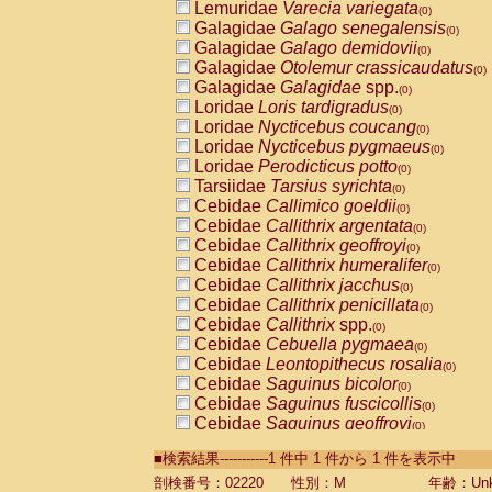
Lemuridae
Varecia variegata
(0)
Galagidae
Galago senegalensis
(0)
Galagidae
Galago demidovii
(0)
Galagidae
Otolemur crassicaudatus
(0)
Galagidae
Galagidae
spp.
(0)
Loridae
Loris tardigradus
(0)
Loridae
Nycticebus coucang
(0)
Loridae
Nycticebus pygmaeus
(0)
Loridae
Perodicticus potto
(0)
Tarsiidae
Tarsius syrichta
(0)
Cebidae
Callimico goeldii
(0)
Cebidae
Callithrix argentata
(0)
Cebidae
Callithrix geoffroyi
(0)
Cebidae
Callithrix humeralifer
(0)
Cebidae
Callithrix jacchus
(0)
Cebidae
Callithrix penicillata
(0)
Cebidae
Callithrix
spp.
(0)
Cebidae
Cebuella pygmaea
(0)
Cebidae
Leontopithecus rosalia
(0)
Cebidae
Saguinus bicolor
(0)
Cebidae
Saguinus fuscicollis
(0)
Cebidae
Saguinus geoffroyi
(0)
Cebidae
Saguinus imperator
(0)
■検索結果-----------1 件中 1 件から 1 件を表示中
Cebidae
Saguinus labiatus
(0)
Cebidae
Saguinus leucopus
剖検番号：02220
性別：M
年齢：Unk
(0)