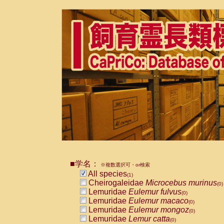
■学名：
※複数選択可・or検索
All species
(1)
Cheirogaleidae
Microcebus murinus
(0)
Lemuridae
Eulemur fulvus
(0)
Lemuridae
Eulemur macaco
(0)
Lemuridae
Eulemur mongoz
(0)
Lemuridae
Lemur catta
(0)