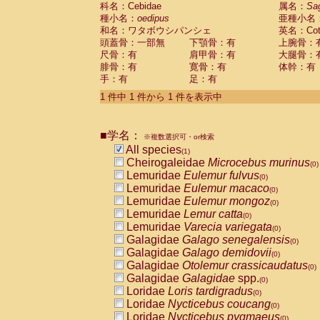
科名：Cebidae
Cebidae
Saguinus midas
属名：
Sa
(0)
種小名：
oedipus
亜種小名
Cebidae
Saguinus mystax
(0)
和名：ワタボウシパンシェ
英名：Cotto
Cebidae
Saguinus nigricollis
(0)
頭蓋骨：一部無
下顎骨：有
上腕骨：
Cebidae
Saguinus oedipus
(1)
尺骨：有
肩甲骨：有
大腿骨：
Cebidae
Saguinus weddelli
(0)
腓骨：有
寛骨：有
体幹：有
Cebidae
Saguinus
spp.
(0)
手：有
足：有
Cebidae
Aotus trivirgatus
(0)
Cebidae
Cebus albifrons
1 件中 1 件から 1 件を表示中
(0)
Cebidae
Cebus apella
(0)
Cebidae
Cebus capucinus
(0)
■学名：
Cebidae
Cebus nigrivittatus
※複数選択可・or検索
(0)
Cebidae
Cebus
spp.
All species
(0)
(1)
Cebidae
Saimiri boliviensis
Cheirogaleidae
Microcebus murinus
(0)
(0)
Cebidae
Saimiri sciureus
Lemuridae
Eulemur fulvus
(0)
(0)
Atelidae
Alouatta caraya
Lemuridae
Eulemur macaco
(0)
(0)
Atelidae
Alouatta fusca
Lemuridae
Eulemur mongoz
(0)
(0)
Atelidae
Alouatta seniculus
Lemuridae
Lemur catta
(0)
(0)
Atelidae
Alouatta
spp.
Lemuridae
Varecia variegata
(0)
(0)
Atelidae
Ateles belzebuth
Galagidae
Galago senegalensis
(0)
(0)
Atelidae
Ateles geoffroyi
Galagidae
Galago demidovii
(0)
(0)
Atelidae
Ateles paniscus
Galagidae
Otolemur crassicaudatus
(0)
(0)
Atelidae
Ateles
spp.
Galagidae
Galagidae
spp.
(0)
(0)
Atelidae
Lagothrix lagothricha
Loridae
Loris tardigradus
(0)
(0)
Atelidae
Lagothrix lagothricha cana
Loridae
Nycticebus coucang
(0)
(0)
Pitheciidae
Cacajao calvus rubicundu
Loridae
Nycticebus pygmaeus
(0)