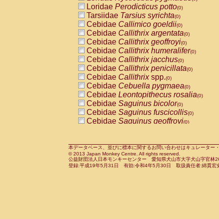
Pitheciidae
Callicebus cupreus
Loridae
Perodicticus potto
(0)
(0)
Pitheciidae
Callicebus donacophilus
Tarsiidae
Tarsius syrichta
(0
(0)
Pitheciidae
Callicebus moloch
Cebidae
Callimico goeldii
(0)
(0)
Pitheciidae
Callicebus torquatus
Cebidae
Callithrix argentata
(0)
(0)
Pitheciidae
Callicebus
spp.
Cebidae
Callithrix geoffroyi
(0)
(0)
Pitheciidae
Chiropotes satanas
Cebidae
Callithrix humeralifer
(0)
(0)
Pitheciidae
Pithecia monachus
Cebidae
Callithrix jacchus
(0)
(0)
Pitheciidae
Pithecia pithecia
Cebidae
Callithrix penicillata
(0)
(0)
Cercopithecidae
Cercocebus agilis
Cebidae
Callithrix
spp.
(0)
(0)
Cercopithecidae
Cercocebus galeritus
Cebidae
Cebuella pygmaea
(0)
Cercopithecidae
Cercocebus torquatu
Cebidae
Leontopithecus rosalia
(0)
Cercopithecidae
Cercocebus torquatus
Cebidae
Saguinus bicolor
(0)
Cercopithecidae
Cercocebus torquatu
Cebidae
Saguinus fuscicollis
(0)
Cercopithecidae
Cercocebus
hybrid
Cebidae
Saguinus geoffroyi
(0)
(0)
Cercopithecidae
Cercocebus
spp.
Cebidae
Saguinus imperator
(0)
(0)
Cercopithecidae
Lophocebus albigen
Cebidae
Saguinus labiatus
(0)
Cercopithecidae
Papio anubis
Cebidae
Saguinus leucopus
本データベース、並びに標本に関するお問い合わせはキュレーター・新宅勇太までお願い
(0)
(0)
© 2013 Japan Monkey Centre. All rights reserved.
Cercopithecidae
Papio cynocephalus
Cebidae
Saguinus midas
(
(0)
公益財団法人日本モンキーセンター 愛知県犬山市大字犬山字官林26番
Cercopithecidae
Papio hamadryas
Cebidae
Saguinus mystax
(0)
登録:平成19年5月31日 有効:令和4年5月30日 取扱責任者:綿貫宏
(0)
Cercopithecidae
Papio papio
Cebidae
Saguinus nigricollis
(0)
(0)
Cercopithecidae
Papio
spp.
Cebidae
Saguinus oedipus
(0)
(1)
Cercopithecidae
Mandrillus leucopha
Cebidae
Saguinus weddelli
(0)
Cercopithecidae
Mandrillus sphinx
Cebidae
Saguinus
spp.
(0)
(0)
Cercopithecidae
Theropithecus gelad
Cebidae
Aotus trivirgatus
(0)
Cercopithecidae
Macaca arctoides
Cebidae
Cebus albifrons
(0)
(0)