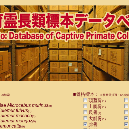
■骨格標本：
or検索
※複数選択可・and検
頭蓋骨
(1)
dae
Microcebus murinus
上腕骨
(0)
(1)
ulemur fulvus
(0)
尺骨
(1)
ulemur macaco
(0)
大腿骨
(1)
ulemur mongoz
(0)
腓骨
emur catta
(0)