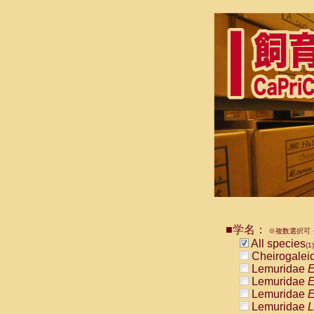
■学名：
※複数選択可・
All species
(1)
Cheirogalei
Lemuridae
E
Lemuridae
E
Lemuridae
E
Lemuridae
L