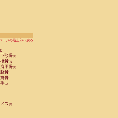
ページの最上部へ戻る
索
下顎骨
(1)
橈骨
(1)
肩甲骨
(1)
脛骨
寛骨
手
(1)
メス
(0)