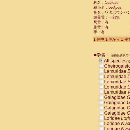
科名：Cebidae
Cebidae
Sa
種小名：
oedipus
Cebidae
Sa
和名：ワタボウシパ
Cebidae
Sag
頭蓋骨：一部無
Cebidae
Sa
尺骨：有
Cebidae
Sag
腓骨：有
Cebidae
Sa
手：有
Cebidae
Aot
Cebidae
Ceb
1 件中 1 件から 1 
Cebidae
Ceb
Cebidae
Ce
■学名：
Cebidae
Ceb
※複数選択可・
Cebidae
Ce
All species
(1)
Cebidae
Sai
Cheirogalei
Cebidae
Sai
Lemuridae
E
Atelidae
Alo
Lemuridae
E
Atelidae
Alo
Lemuridae
E
Atelidae
Alo
Lemuridae
L
Atelidae
Alo
Lemuridae
V
Atelidae
Ate
Galagidae
G
Atelidae
Ate
Galagidae
G
Atelidae
Ate
Galagidae
O
Atelidae
Ate
Galagidae
G
Atelidae
Lag
Loridae
Lori
Atelidae
Lag
Loridae
Nyc
Pitheciidae
Loridae
Nyc