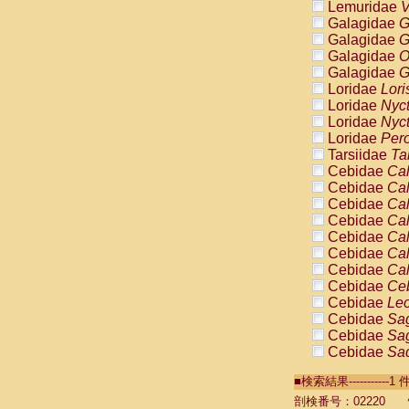
Lemuridae
V
Galagidae
G
Galagidae
G
Galagidae
O
Galagidae
G
Loridae
Lori
Loridae
Nyc
Loridae
Nyc
Loridae
Pero
Tarsiidae
Ta
Cebidae
Cal
Cebidae
Cal
Cebidae
Cal
Cebidae
Cal
Cebidae
Cal
Cebidae
Cal
Cebidae
Cal
Cebidae
Ce
Cebidae
Leo
Cebidae
Sag
Cebidae
Sag
Cebidae
Sag
Cebidae
Sag
■検索結果----------
Cebidae
Sag
Cebidae
Sa
剖検番号：02220