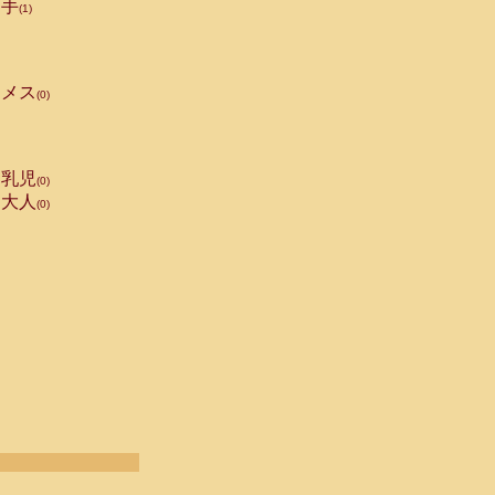
手
(1)
メス
(0)
乳児
(0)
大人
(0)