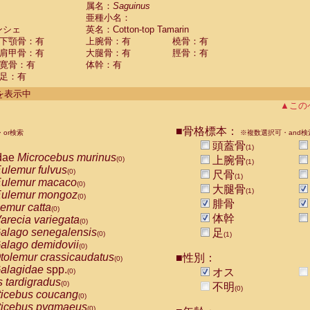
guinus midas
属名：
Saguinus
(0)
亜種小名：
guinus mystax
(0)
ンシェ
英名：Cotton-top Tamarin
uinus nigricollis
(0)
下顎骨：有
上腕骨：有
橈骨：有
guinus oedipus
(1)
肩甲骨：有
大腿骨：有
脛骨：有
uinus weddelli
(0)
寛骨：有
体幹：有
guinus
spp.
(0)
足：有
us trivirgatus
(0)
us albifrons
件を表示中
(0)
us apella
▲この
(0)
bus capucinus
(0)
us nigrivittatus
■骨格標本：
or検索
(0)
※複数選択可・and検
bus
spp.
頭蓋骨
(0)
(1)
miri boliviensis
dae
Microcebus murinus
(0)
上腕骨
(0)
(1)
miri sciureus
ulemur fulvus
(0)
(0)
尺骨
(1)
uatta caraya
ulemur macaco
(0)
(0)
大腿骨
(1)
uatta fusca
ulemur mongoz
(0)
(0)
腓骨
uatta seniculus
emur catta
(0)
(0)
uatta
spp.
体幹
arecia variegata
(0)
(0)
les belzebuth
alago senegalensis
足
(0)
(0)
(1)
les geoffroyi
alago demidovii
(0)
(0)
les paniscus
tolemur crassicaudatus
■性別：
(0)
(0)
les
spp.
alagidae
spp.
(0)
オス
(0)
othrix lagothricha
s tardigradus
(0)
(0)
不明
(0)
othrix lagothricha cana
ticebus coucang
(0)
(0)
Cacajao calvus rubicundus
ticebus pygmaeus
(0)
(0)