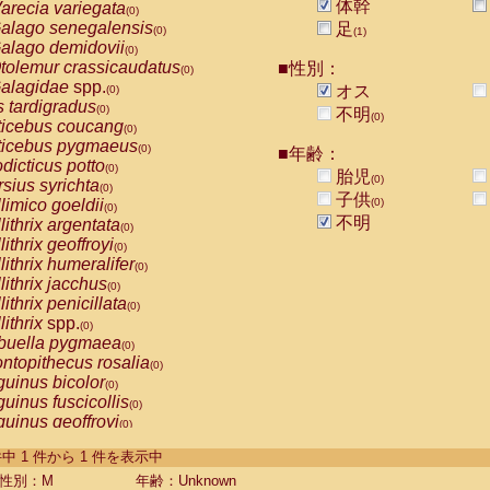
体幹
arecia variegata
(0)
alago senegalensis
足
(0)
(1)
alago demidovii
(0)
tolemur crassicaudatus
■性別：
(0)
alagidae
spp.
オス
(0)
s tardigradus
(0)
不明
(0)
ticebus coucang
(0)
ticebus pygmaeus
(0)
■年齢：
dicticus potto
(0)
胎児
(0)
rsius syrichta
(0)
子供
limico goeldii
(0)
(0)
不明
lithrix argentata
(0)
lithrix geoffroyi
(0)
lithrix humeralifer
(0)
lithrix jacchus
(0)
lithrix penicillata
(0)
lithrix
spp.
(0)
buella pygmaea
(0)
ntopithecus rosalia
(0)
uinus bicolor
(0)
uinus fuscicollis
(0)
uinus geoffroyi
(0)
uinus imperator
(0)
-1 件中 1 件から 1 件を表示中
uinus labiatus
(0)
guinus leucopus
性別：M
年齢：Unknown
(0)