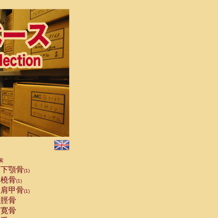
索
下顎骨
(1)
橈骨
(1)
肩甲骨
(1)
脛骨
寛骨