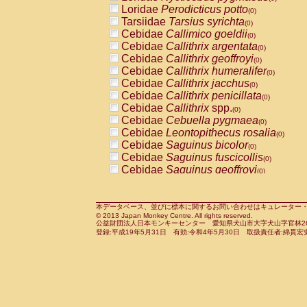
Pitheciidae
Callicebus cupreus
Loridae
Perodicticus potto
(0)
(0)
Pitheciidae
Callicebus donacophilus
Tarsiidae
Tarsius syrichta
(0
(0)
Pitheciidae
Callicebus moloch
Cebidae
Callimico goeldii
(0)
(0)
Pitheciidae
Callicebus torquatus
Cebidae
Callithrix argentata
(0)
(0)
Pitheciidae
Callicebus
spp.
Cebidae
Callithrix geoffroyi
(0)
(0)
Pitheciidae
Chiropotes satanas
Cebidae
Callithrix humeralifer
(0)
(0)
Pitheciidae
Pithecia monachus
Cebidae
Callithrix jacchus
(0)
(0)
Pitheciidae
Pithecia pithecia
Cebidae
Callithrix penicillata
(0)
(0)
Cercopithecidae
Cercocebus agilis
Cebidae
Callithrix
spp.
(0)
(0)
Cercopithecidae
Cercocebus galeritus
Cebidae
Cebuella pygmaea
(0)
Cercopithecidae
Cercocebus torquatu
Cebidae
Leontopithecus rosalia
(0)
Cercopithecidae
Cercocebus torquatus
Cebidae
Saguinus bicolor
(0)
Cercopithecidae
Cercocebus torquatu
Cebidae
Saguinus fuscicollis
(0)
Cercopithecidae
Cercocebus
hybrid
Cebidae
Saguinus geoffroyi
(0)
(0)
Cercopithecidae
Cercocebus
spp.
Cebidae
Saguinus imperator
(0)
(0)
Cercopithecidae
Lophocebus albigen
Cebidae
Saguinus labiatus
(0)
Cercopithecidae
Papio anubis
Cebidae
Saguinus leucopus
本データベース、並びに標本に関するお問い合わせはキュレーター・新宅勇太までお願い
(0)
(0)
© 2013 Japan Monkey Centre. All rights reserved.
Cercopithecidae
Papio cynocephalus
Cebidae
Saguinus midas
(
(0)
公益財団法人日本モンキーセンター 愛知県犬山市大字犬山字官林26番
Cercopithecidae
Papio hamadryas
Cebidae
Saguinus mystax
(0)
登録:平成19年5月31日 有効:令和4年5月30日 取扱責任者:綿貫宏
(0)
Cercopithecidae
Papio papio
Cebidae
Saguinus nigricollis
(0)
(0)
Cercopithecidae
Papio
spp.
Cebidae
Saguinus oedipus
(0)
(1)
Cercopithecidae
Mandrillus leucopha
Cebidae
Saguinus weddelli
(0)
Cercopithecidae
Mandrillus sphinx
Cebidae
Saguinus
spp.
(0)
(0)
Cercopithecidae
Theropithecus gelad
Cebidae
Aotus trivirgatus
(0)
Cercopithecidae
Macaca arctoides
Cebidae
Cebus albifrons
(0)
(0)