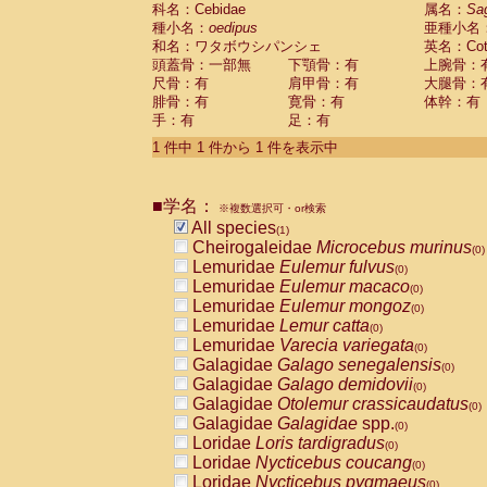
科名：Cebidae
Cebidae
Saguinus midas
属名：
Sa
(0)
種小名：
oedipus
亜種小名
Cebidae
Saguinus mystax
(0)
和名：ワタボウシパンシェ
英名：Cotto
Cebidae
Saguinus nigricollis
(0)
頭蓋骨：一部無
下顎骨：有
上腕骨：
Cebidae
Saguinus oedipus
(1)
尺骨：有
肩甲骨：有
大腿骨：
Cebidae
Saguinus weddelli
(0)
腓骨：有
寛骨：有
体幹：有
Cebidae
Saguinus
spp.
(0)
手：有
足：有
Cebidae
Aotus trivirgatus
(0)
Cebidae
Cebus albifrons
1 件中 1 件から 1 件を表示中
(0)
Cebidae
Cebus apella
(0)
Cebidae
Cebus capucinus
(0)
■学名：
Cebidae
Cebus nigrivittatus
※複数選択可・or検索
(0)
Cebidae
Cebus
spp.
All species
(0)
(1)
Cebidae
Saimiri boliviensis
Cheirogaleidae
Microcebus murinus
(0)
(0)
Cebidae
Saimiri sciureus
Lemuridae
Eulemur fulvus
(0)
(0)
Atelidae
Alouatta caraya
Lemuridae
Eulemur macaco
(0)
(0)
Atelidae
Alouatta fusca
Lemuridae
Eulemur mongoz
(0)
(0)
Atelidae
Alouatta seniculus
Lemuridae
Lemur catta
(0)
(0)
Atelidae
Alouatta
spp.
Lemuridae
Varecia variegata
(0)
(0)
Atelidae
Ateles belzebuth
Galagidae
Galago senegalensis
(0)
(0)
Atelidae
Ateles geoffroyi
Galagidae
Galago demidovii
(0)
(0)
Atelidae
Ateles paniscus
Galagidae
Otolemur crassicaudatus
(0)
(0)
Atelidae
Ateles
spp.
Galagidae
Galagidae
spp.
(0)
(0)
Atelidae
Lagothrix lagothricha
Loridae
Loris tardigradus
(0)
(0)
Atelidae
Lagothrix lagothricha cana
Loridae
Nycticebus coucang
(0)
(0)
Pitheciidae
Cacajao calvus rubicundu
Loridae
Nycticebus pygmaeus
(0)