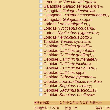
Lemuridae
Varecia variegata
(0)
Galagidae
Galago senegalensis
(0)
Galagidae
Galago demidovii
(0)
Galagidae
Otolemur crassicaudatus
(0)
Galagidae
Galagidae
spp.
(0)
Loridae
Loris tardigradus
(0)
Loridae
Nycticebus coucang
(0)
Loridae
Nycticebus pygmaeus
(0)
Loridae
Perodicticus potto
(0)
Tarsiidae
Tarsius syrichta
(0)
Cebidae
Callimico goeldii
(0)
Cebidae
Callithrix argentata
(0)
Cebidae
Callithrix geoffroyi
(0)
Cebidae
Callithrix humeralifer
(0)
Cebidae
Callithrix jacchus
(0)
Cebidae
Callithrix penicillata
(0)
Cebidae
Callithrix
spp.
(0)
Cebidae
Cebuella pygmaea
(0)
Cebidae
Leontopithecus rosalia
(0)
Cebidae
Saguinus bicolor
(0)
Cebidae
Saguinus fuscicollis
(0)
Cebidae
Saguinus geoffroyi
(0)
Cebidae
Saguinus imperator
(0)
■検索結果-----------1 件中 1 件から 1 件を表示中
Cebidae
Saguinus labiatus
(0)
Cebidae
Saguinus leucopus
剖検番号：02220
性別：M
年齢：Unk
(0)