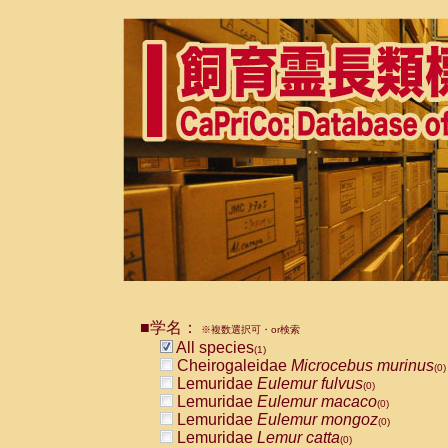
■学名：
※複数選択可・or検索
All species
(1)
Cheirogaleidae
Microcebus murinus
(0)
Lemuridae
Eulemur fulvus
(0)
Lemuridae
Eulemur macaco
(0)
Lemuridae
Eulemur mongoz
(0)
Lemuridae
Lemur catta
(0)