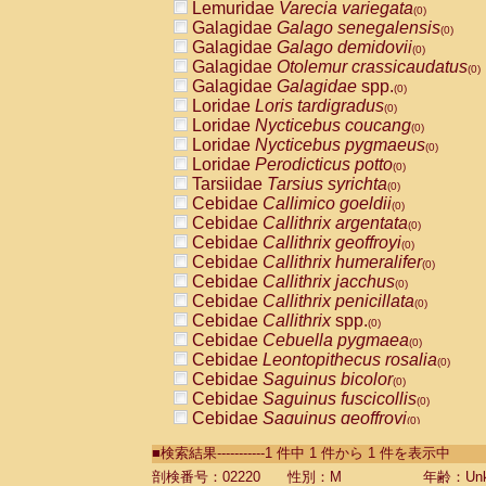
Lemuridae
Varecia variegata
(0)
Galagidae
Galago senegalensis
(0)
Galagidae
Galago demidovii
(0)
Galagidae
Otolemur crassicaudatus
(0)
Galagidae
Galagidae
spp.
(0)
Loridae
Loris tardigradus
(0)
Loridae
Nycticebus coucang
(0)
Loridae
Nycticebus pygmaeus
(0)
Loridae
Perodicticus potto
(0)
Tarsiidae
Tarsius syrichta
(0)
Cebidae
Callimico goeldii
(0)
Cebidae
Callithrix argentata
(0)
Cebidae
Callithrix geoffroyi
(0)
Cebidae
Callithrix humeralifer
(0)
Cebidae
Callithrix jacchus
(0)
Cebidae
Callithrix penicillata
(0)
Cebidae
Callithrix
spp.
(0)
Cebidae
Cebuella pygmaea
(0)
Cebidae
Leontopithecus rosalia
(0)
Cebidae
Saguinus bicolor
(0)
Cebidae
Saguinus fuscicollis
(0)
Cebidae
Saguinus geoffroyi
(0)
Cebidae
Saguinus imperator
(0)
■検索結果-----------1 件中 1 件から 1 件を表示中
Cebidae
Saguinus labiatus
(0)
Cebidae
Saguinus leucopus
剖検番号：02220
性別：M
年齢：Unk
(0)