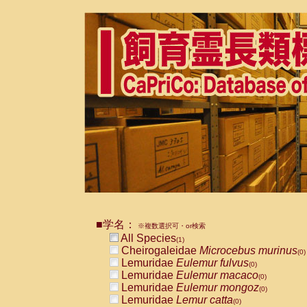
■学名：
※複数選択可・or検索
All Species
(1)
Cheirogaleidae
Microcebus murinus
(0)
Lemuridae
Eulemur fulvus
(0)
Lemuridae
Eulemur macaco
(0)
Lemuridae
Eulemur mongoz
(0)
Lemuridae
Lemur catta
(0)