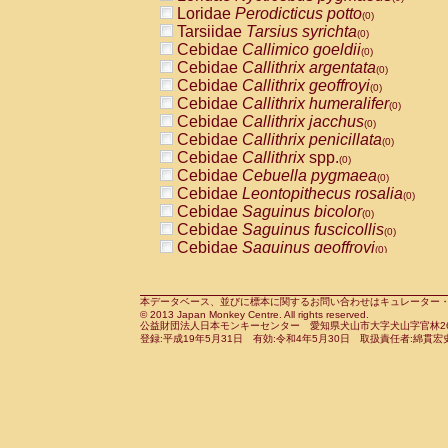
Pitheciidae
Callicebus cupreus
Loridae
Perodicticus potto
(0)
(0)
Pitheciidae
Callicebus donacophilus
Tarsiidae
Tarsius syrichta
(0
(0)
Pitheciidae
Callicebus moloch
Cebidae
Callimico goeldii
(0)
(0)
Pitheciidae
Callicebus torquatus
Cebidae
Callithrix argentata
(0)
(0)
Pitheciidae
Callicebus
spp.
Cebidae
Callithrix geoffroyi
(0)
(0)
Pitheciidae
Chiropotes satanas
Cebidae
Callithrix humeralifer
(0)
(0)
Pitheciidae
Pithecia monachus
Cebidae
Callithrix jacchus
(0)
(0)
Pitheciidae
Pithecia pithecia
Cebidae
Callithrix penicillata
(0)
(0)
Cercopithecidae
Cercocebus agilis
Cebidae
Callithrix
spp.
(0)
(0)
Cercopithecidae
Cercocebus galeritus
Cebidae
Cebuella pygmaea
(0)
Cercopithecidae
Cercocebus torquatu
Cebidae
Leontopithecus rosalia
(0)
Cercopithecidae
Cercocebus torquatus
Cebidae
Saguinus bicolor
(0)
Cercopithecidae
Cercocebus torquatu
Cebidae
Saguinus fuscicollis
(0)
Cercopithecidae
Cercocebus
hybrid
Cebidae
Saguinus geoffroyi
(0)
(0)
Cercopithecidae
Cercocebus
spp.
Cebidae
Saguinus imperator
(0)
(0)
Cercopithecidae
Lophocebus albigen
Cebidae
Saguinus labiatus
(0)
Cercopithecidae
Papio anubis
Cebidae
Saguinus leucopus
本データベース、並びに標本に関するお問い合わせはキュレーター・新宅勇太までお願い
(0)
(0)
© 2013 Japan Monkey Centre. All rights reserved.
Cercopithecidae
Papio cynocephalus
Cebidae
Saguinus midas
(
(0)
公益財団法人日本モンキーセンター 愛知県犬山市大字犬山字官林26番
Cercopithecidae
Papio hamadryas
Cebidae
Saguinus mystax
(0)
登録:平成19年5月31日 有効:令和4年5月30日 取扱責任者:綿貫宏
(0)
Cercopithecidae
Papio papio
Cebidae
Saguinus nigricollis
(0)
(0)
Cercopithecidae
Papio
spp.
Cebidae
Saguinus oedipus
(0)
(1)
Cercopithecidae
Mandrillus leucopha
Cebidae
Saguinus weddelli
(0)
Cercopithecidae
Mandrillus sphinx
Cebidae
Saguinus
spp.
(0)
(0)
Cercopithecidae
Theropithecus gelad
Cebidae
Aotus trivirgatus
(0)
Cercopithecidae
Macaca arctoides
Cebidae
Cebus albifrons
(0)
(0)