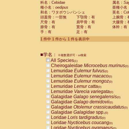
科名：Cebidae
Cebidae
Saguinus midas
属名：
Sa
(0)
種小名：
oedipus
亜種小名
Cebidae
Saguinus mystax
(0)
和名：ワタボウシパンシェ
英名：Cotto
Cebidae
Saguinus nigricollis
(0)
頭蓋骨：一部無
下顎骨：有
上腕骨：
Cebidae
Saguinus oedipus
(1)
尺骨：有
肩甲骨：有
大腿骨：
Cebidae
Saguinus weddelli
(0)
腓骨：有
寛骨：有
体幹：有
Cebidae
Saguinus
spp.
(0)
手：有
足：有
Cebidae
Aotus trivirgatus
(0)
Cebidae
Cebus albifrons
1 件中 1 件から 1 件を表示中
(0)
Cebidae
Cebus apella
(0)
Cebidae
Cebus capucinus
(0)
■学名：
Cebidae
Cebus nigrivittatus
※複数選択可・or検索
(0)
Cebidae
Cebus
spp.
All Species
(0)
(1)
Cebidae
Saimiri boliviensis
Cheirogaleidae
Microcebus murinus
(0)
(0)
Cebidae
Saimiri sciureus
Lemuridae
Eulemur fulvus
(0)
(0)
Atelidae
Alouatta caraya
Lemuridae
Eulemur macaco
(0)
(0)
Atelidae
Alouatta fusca
Lemuridae
Eulemur mongoz
(0)
(0)
Atelidae
Alouatta seniculus
Lemuridae
Lemur catta
(0)
(0)
Atelidae
Alouatta
spp.
Lemuridae
Varecia variegata
(0)
(0)
Atelidae
Ateles belzebuth
Galagidae
Galago senegalensis
(0)
(0)
Atelidae
Ateles geoffroyi
Galagidae
Galago demidovii
(0)
(0)
Atelidae
Ateles paniscus
Galagidae
Otolemur crassicaudatus
(0)
(0)
Atelidae
Ateles
spp.
Galagidae
Galagidae
spp.
(0)
(0)
Atelidae
Lagothrix lagothricha
Loridae
Loris tardigradus
(0)
(0)
Atelidae
Lagothrix lagothricha cana
Loridae
Nycticebus coucang
(0)
(0)
Pitheciidae
Cacajao calvus rubicundu
Loridae
Nycticebus pygmaeus
(0)