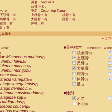
guinus midas
属名：
Saguinus
(0)
亜種小名：
guinus mystax
(0)
ンシェ
英名：Cotton-top Tamarin
uinus nigricollis
(0)
下顎骨：有
上腕骨：有
橈骨：有
guinus oedipus
(1)
肩甲骨：有
大腿骨：有
脛骨：有
uinus weddelli
(0)
寛骨：有
体幹：有
guinus
spp.
(0)
足：有
us trivirgatus
(0)
us albifrons
件を表示中
(0)
us apella
▲この
(0)
bus capucinus
(0)
us nigrivittatus
■骨格標本：
or検索
(0)
※複数選択可・and検
bus
spp.
頭蓋骨
(0)
)
(1)
miri boliviensis
dae
Microcebus murinus
(0)
上腕骨
(0)
miri sciureus
ulemur fulvus
(0)
(0)
尺骨
(1)
uatta caraya
ulemur macaco
(0)
(0)
大腿骨
uatta fusca
ulemur mongoz
(0)
(0)
腓骨
uatta seniculus
emur catta
(1)
(0)
(0)
uatta
spp.
体幹
arecia variegata
(0)
(1)
(0)
les belzebuth
alago senegalensis
足
(0)
(0)
(1)
les geoffroyi
alago demidovii
(0)
(0)
les paniscus
tolemur crassicaudatus
■性別：
(0)
(0)
les
spp.
alagidae
spp.
(0)
オス
(0)
othrix lagothricha
s tardigradus
(0)
(0)
不明
(0)
othrix lagothricha cana
ticebus coucang
(0)
(0)
Cacajao calvus rubicundus
ticebus pygmaeus
(0)
(0)