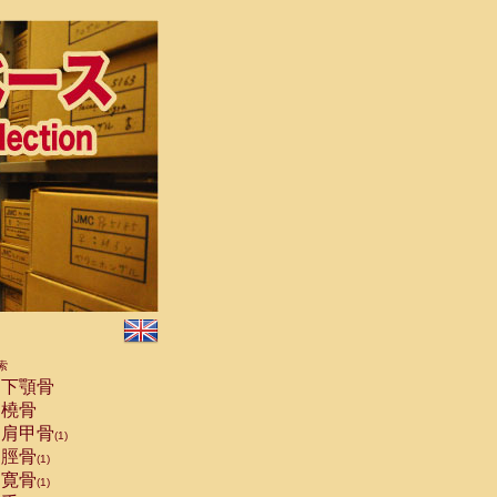
索
下顎骨
橈骨
肩甲骨
(1)
脛骨
(1)
寛骨
(1)