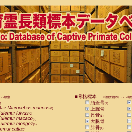
■骨格標本：
or検索
※複数選択可・and検
頭蓋骨
)
(1)
dae
Microcebus murinus
上腕骨
(0)
ulemur fulvus
(0)
尺骨
(1)
ulemur macaco
(0)
大腿骨
ulemur mongoz
(0)
腓骨
emur catta
(1)
(0)