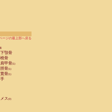
ページの最上部へ戻る
索
下顎骨
橈骨
肩甲骨
(1)
脛骨
(1)
寛骨
(1)
手
メス
(0)