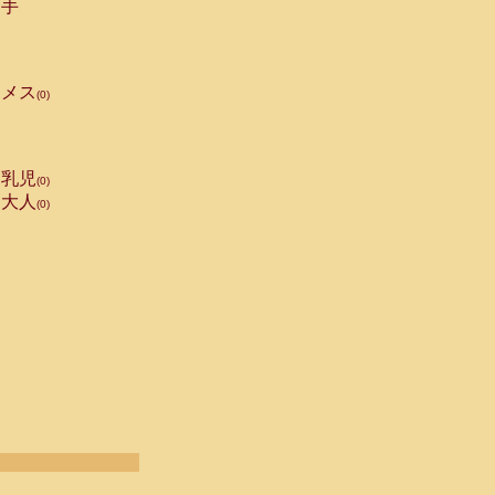
手
メス
(0)
乳児
(0)
大人
(0)