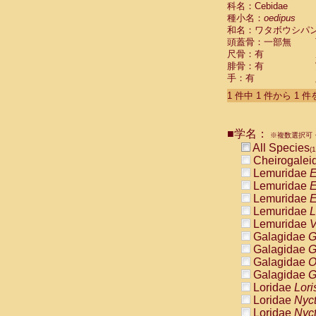
科名：Cebidae
Cebidae
Sa
種小名：
oedipus
Cebidae
Sa
和名：ワタボウシパ
Cebidae
Sag
頭蓋骨：一部無
Cebidae
Sa
尺骨：有
Cebidae
Sag
腓骨：有
Cebidae
Sa
手：有
Cebidae
Aot
Cebidae
Ceb
1 件中 1 件から 1 
Cebidae
Ceb
Cebidae
Ce
■学名：
Cebidae
Ceb
※複数選択可・
Cebidae
Ce
All Species
(1
Cebidae
Sai
Cheirogalei
Cebidae
Sai
Lemuridae
E
Atelidae
Alo
Lemuridae
E
Atelidae
Alo
Lemuridae
E
Atelidae
Alo
Lemuridae
L
Atelidae
Alo
Lemuridae
V
Atelidae
Ate
Galagidae
G
Atelidae
Ate
Galagidae
G
Atelidae
Ate
Galagidae
O
Atelidae
Ate
Galagidae
G
Atelidae
Lag
Loridae
Lori
Atelidae
Lag
Loridae
Nyc
Pitheciidae
Loridae
Nyc