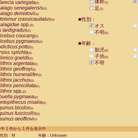
体幹
arecia variegata
(1)
(0)
alago senegalensis
足
(0)
(1)
alago demidovii
(0)
tolemur crassicaudatus
■性別：
(0)
alagidae
spp.
オス
(0)
s tardigradus
(0)
不明
(0)
ticebus coucang
(0)
ticebus pygmaeus
(0)
■年齢：
dicticus potto
(0)
胎児
(0)
rsius syrichta
(0)
子供
limico goeldii
(0)
(0)
不明
lithrix argentata
(0)
lithrix geoffroyi
(0)
lithrix humeralifer
(0)
lithrix jacchus
(0)
lithrix penicillata
(0)
lithrix
spp.
(0)
buella pygmaea
(0)
ntopithecus rosalia
(0)
uinus bicolor
(0)
uinus fuscicollis
(0)
uinus geoffroyi
(0)
uinus imperator
(0)
-1 件中 1 件から 1 件を表示中
uinus labiatus
(0)
guinus leucopus
性別：M
年齢：Unknown
(0)