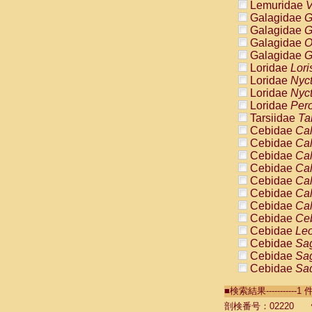
Lemuridae
V
Galagidae
G
Galagidae
G
Galagidae
O
Galagidae
G
Loridae
Lori
Loridae
Nyc
Loridae
Nyc
Loridae
Pero
Tarsiidae
Ta
Cebidae
Cal
Cebidae
Cal
Cebidae
Cal
Cebidae
Cal
Cebidae
Cal
Cebidae
Cal
Cebidae
Cal
Cebidae
Ce
Cebidae
Leo
Cebidae
Sag
Cebidae
Sag
Cebidae
Sag
Cebidae
Sag
■検索結果----------
Cebidae
Sag
Cebidae
Sa
剖検番号：02220