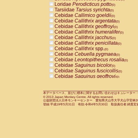
Pitheciidae
Callicebus cupreus
Loridae
Perodicticus potto
(0)
(0)
Pitheciidae
Callicebus donacophilus
Tarsiidae
Tarsius syrichta
(0
(0)
Pitheciidae
Callicebus moloch
Cebidae
Callimico goeldii
(0)
(0)
Pitheciidae
Callicebus torquatus
Cebidae
Callithrix argentata
(0)
(0)
Pitheciidae
Callicebus
spp.
Cebidae
Callithrix geoffroyi
(0)
(0)
Pitheciidae
Chiropotes satanas
Cebidae
Callithrix humeralifer
(0)
(0)
Pitheciidae
Pithecia monachus
Cebidae
Callithrix jacchus
(0)
(0)
Pitheciidae
Pithecia pithecia
Cebidae
Callithrix penicillata
(0)
(0)
Cercopithecidae
Cercocebus agilis
Cebidae
Callithrix
spp.
(0)
(0)
Cercopithecidae
Cercocebus galeritus
Cebidae
Cebuella pygmaea
(0)
Cercopithecidae
Cercocebus torquatu
Cebidae
Leontopithecus rosalia
(0)
Cercopithecidae
Cercocebus torquatus
Cebidae
Saguinus bicolor
(0)
Cercopithecidae
Cercocebus torquatu
Cebidae
Saguinus fuscicollis
(0)
Cercopithecidae
Cercocebus
hybrid
Cebidae
Saguinus geoffroyi
(0)
(0)
Cercopithecidae
Cercocebus
spp.
Cebidae
Saguinus imperator
(0)
(0)
Cercopithecidae
Lophocebus albigen
Cebidae
Saguinus labiatus
(0)
Cercopithecidae
Papio anubis
Cebidae
Saguinus leucopus
本データベース、並びに標本に関するお問い合わせはキュレーター・新宅勇太までお願い
(0)
(0)
© 2013 Japan Monkey Centre. All rights reserved.
Cercopithecidae
Papio cynocephalus
Cebidae
Saguinus midas
(
(0)
公益財団法人日本モンキーセンター 愛知県犬山市大字犬山字官林26番
Cercopithecidae
Papio hamadryas
Cebidae
Saguinus mystax
(0)
登録:平成19年5月31日 有効:令和4年5月30日 取扱責任者:綿貫宏
(0)
Cercopithecidae
Papio papio
Cebidae
Saguinus nigricollis
(0)
(0)
Cercopithecidae
Papio
spp.
Cebidae
Saguinus oedipus
(0)
(1)
Cercopithecidae
Mandrillus leucopha
Cebidae
Saguinus weddelli
(0)
Cercopithecidae
Mandrillus sphinx
Cebidae
Saguinus
spp.
(0)
(0)
Cercopithecidae
Theropithecus gelad
Cebidae
Aotus trivirgatus
(0)
Cercopithecidae
Macaca arctoides
Cebidae
Cebus albifrons
(0)
(0)