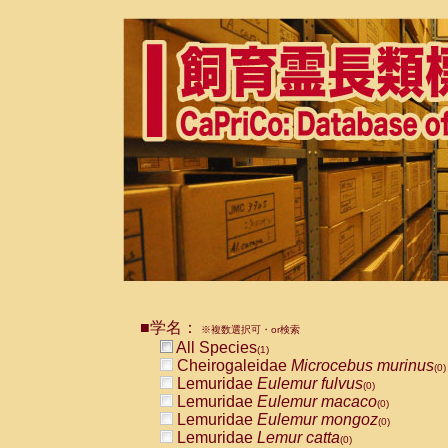
■学名：
※複数選択可・or検索
All Species
(1)
Cheirogaleidae
Microcebus murinus
(0)
Lemuridae
Eulemur fulvus
(0)
Lemuridae
Eulemur macaco
(0)
Lemuridae
Eulemur mongoz
(0)
Lemuridae
Lemur catta
(0)