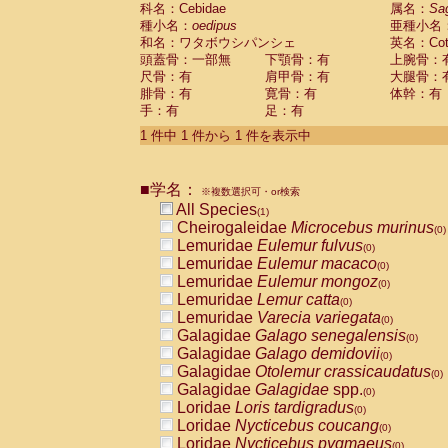
科名：Cebidae
Cebidae
Saguinus midas
属名：
Sa
(0)
種小名：
oedipus
亜種小名
Cebidae
Saguinus mystax
(0)
和名：ワタボウシパンシェ
英名：Cotto
Cebidae
Saguinus nigricollis
(0)
頭蓋骨：一部無
下顎骨：有
上腕骨：
Cebidae
Saguinus oedipus
(1)
尺骨：有
肩甲骨：有
大腿骨：
Cebidae
Saguinus weddelli
(0)
腓骨：有
寛骨：有
体幹：有
Cebidae
Saguinus
spp.
(0)
手：有
足：有
Cebidae
Aotus trivirgatus
(0)
Cebidae
Cebus albifrons
1 件中 1 件から 1 件を表示中
(0)
Cebidae
Cebus apella
(0)
Cebidae
Cebus capucinus
(0)
■学名：
Cebidae
Cebus nigrivittatus
※複数選択可・or検索
(0)
Cebidae
Cebus
spp.
All Species
(0)
(1)
Cebidae
Saimiri boliviensis
Cheirogaleidae
Microcebus murinus
(0)
(0)
Cebidae
Saimiri sciureus
Lemuridae
Eulemur fulvus
(0)
(0)
Atelidae
Alouatta caraya
Lemuridae
Eulemur macaco
(0)
(0)
Atelidae
Alouatta fusca
Lemuridae
Eulemur mongoz
(0)
(0)
Atelidae
Alouatta seniculus
Lemuridae
Lemur catta
(0)
(0)
Atelidae
Alouatta
spp.
Lemuridae
Varecia variegata
(0)
(0)
Atelidae
Ateles belzebuth
Galagidae
Galago senegalensis
(0)
(0)
Atelidae
Ateles geoffroyi
Galagidae
Galago demidovii
(0)
(0)
Atelidae
Ateles paniscus
Galagidae
Otolemur crassicaudatus
(0)
(0)
Atelidae
Ateles
spp.
Galagidae
Galagidae
spp.
(0)
(0)
Atelidae
Lagothrix lagothricha
Loridae
Loris tardigradus
(0)
(0)
Atelidae
Lagothrix lagothricha cana
Loridae
Nycticebus coucang
(0)
(0)
Pitheciidae
Cacajao calvus rubicundu
Loridae
Nycticebus pygmaeus
(0)