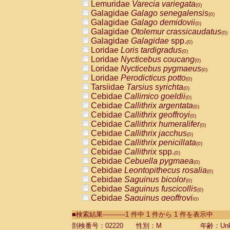
Lemuridae
Varecia variegata
(0)
Galagidae
Galago senegalensis
(0)
Galagidae
Galago demidovii
(0)
Galagidae
Otolemur crassicaudatus
(0)
Galagidae
Galagidae
spp.
(0)
Loridae
Loris tardigradus
(0)
Loridae
Nycticebus coucang
(0)
Loridae
Nycticebus pygmaeus
(0)
Loridae
Perodicticus potto
(0)
Tarsiidae
Tarsius syrichta
(0)
Cebidae
Callimico goeldii
(0)
Cebidae
Callithrix argentata
(0)
Cebidae
Callithrix geoffroyi
(0)
Cebidae
Callithrix humeralifer
(0)
Cebidae
Callithrix jacchus
(0)
Cebidae
Callithrix penicillata
(0)
Cebidae
Callithrix
spp.
(0)
Cebidae
Cebuella pygmaea
(0)
Cebidae
Leontopithecus rosalia
(0)
Cebidae
Saguinus bicolor
(0)
Cebidae
Saguinus fuscicollis
(0)
Cebidae
Saguinus geoffroyi
(0)
Cebidae
Saguinus imperator
(0)
■検索結果-----------1 件中 1 件から 1 件を表示中
Cebidae
Saguinus labiatus
(0)
Cebidae
Saguinus leucopus
剖検番号：02220
性別：M
年齢：Unk
(0)