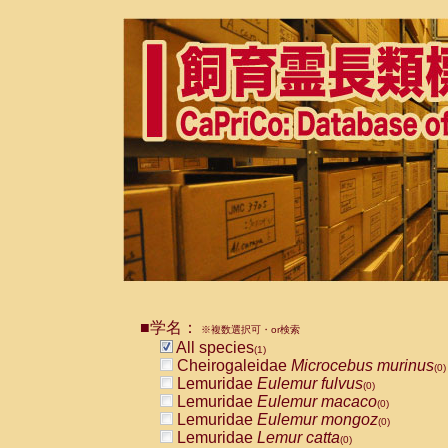
■学名：
※複数選択可・or検索
All species
(1)
Cheirogaleidae
Microcebus murinus
(0)
Lemuridae
Eulemur fulvus
(0)
Lemuridae
Eulemur macaco
(0)
Lemuridae
Eulemur mongoz
(0)
Lemuridae
Lemur catta
(0)