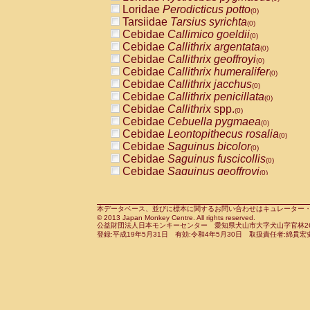
Pitheciidae
Callicebus cupreus
Loridae
Perodicticus potto
(0)
(0)
Pitheciidae
Callicebus donacophilus
Tarsiidae
Tarsius syrichta
(0
(0)
Pitheciidae
Callicebus moloch
Cebidae
Callimico goeldii
(0)
(0)
Pitheciidae
Callicebus torquatus
Cebidae
Callithrix argentata
(0)
(0)
Pitheciidae
Callicebus
spp.
Cebidae
Callithrix geoffroyi
(0)
(0)
Pitheciidae
Chiropotes satanas
Cebidae
Callithrix humeralifer
(0)
(0)
Pitheciidae
Pithecia monachus
Cebidae
Callithrix jacchus
(0)
(0)
Pitheciidae
Pithecia pithecia
Cebidae
Callithrix penicillata
(0)
(0)
Cercopithecidae
Cercocebus agilis
Cebidae
Callithrix
spp.
(0)
(0)
Cercopithecidae
Cercocebus galeritus
Cebidae
Cebuella pygmaea
(0)
Cercopithecidae
Cercocebus torquatu
Cebidae
Leontopithecus rosalia
(0)
Cercopithecidae
Cercocebus torquatus
Cebidae
Saguinus bicolor
(0)
Cercopithecidae
Cercocebus torquatu
Cebidae
Saguinus fuscicollis
(0)
Cercopithecidae
Cercocebus
hybrid
Cebidae
Saguinus geoffroyi
(0)
(0)
Cercopithecidae
Cercocebus
spp.
Cebidae
Saguinus imperator
(0)
(0)
Cercopithecidae
Lophocebus albigen
Cebidae
Saguinus labiatus
(0)
Cercopithecidae
Papio anubis
Cebidae
Saguinus leucopus
本データベース、並びに標本に関するお問い合わせはキュレーター・新宅勇太までお願い
(0)
(0)
© 2013 Japan Monkey Centre. All rights reserved.
Cercopithecidae
Papio cynocephalus
Cebidae
Saguinus midas
(
(0)
公益財団法人日本モンキーセンター 愛知県犬山市大字犬山字官林26番
Cercopithecidae
Papio hamadryas
Cebidae
Saguinus mystax
(0)
登録:平成19年5月31日 有効:令和4年5月30日 取扱責任者:綿貫宏
(0)
Cercopithecidae
Papio papio
Cebidae
Saguinus nigricollis
(0)
(0)
Cercopithecidae
Papio
spp.
Cebidae
Saguinus oedipus
(0)
(1)
Cercopithecidae
Mandrillus leucopha
Cebidae
Saguinus weddelli
(0)
Cercopithecidae
Mandrillus sphinx
Cebidae
Saguinus
spp.
(0)
(0)
Cercopithecidae
Theropithecus gelad
Cebidae
Aotus trivirgatus
(0)
Cercopithecidae
Macaca arctoides
Cebidae
Cebus albifrons
(0)
(0)