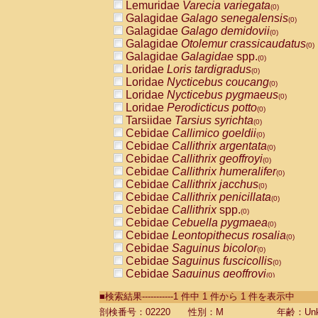
Lemuridae
Varecia variegata
(0)
Galagidae
Galago senegalensis
(0)
Galagidae
Galago demidovii
(0)
Galagidae
Otolemur crassicaudatus
(0)
Galagidae
Galagidae
spp.
(0)
Loridae
Loris tardigradus
(0)
Loridae
Nycticebus coucang
(0)
Loridae
Nycticebus pygmaeus
(0)
Loridae
Perodicticus potto
(0)
Tarsiidae
Tarsius syrichta
(0)
Cebidae
Callimico goeldii
(0)
Cebidae
Callithrix argentata
(0)
Cebidae
Callithrix geoffroyi
(0)
Cebidae
Callithrix humeralifer
(0)
Cebidae
Callithrix jacchus
(0)
Cebidae
Callithrix penicillata
(0)
Cebidae
Callithrix
spp.
(0)
Cebidae
Cebuella pygmaea
(0)
Cebidae
Leontopithecus rosalia
(0)
Cebidae
Saguinus bicolor
(0)
Cebidae
Saguinus fuscicollis
(0)
Cebidae
Saguinus geoffroyi
(0)
Cebidae
Saguinus imperator
(0)
■検索結果-----------1 件中 1 件から 1 件を表示中
Cebidae
Saguinus labiatus
(0)
Cebidae
Saguinus leucopus
剖検番号：02220
性別：M
年齢：Unk
(0)