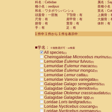
科名：Cebidae
Cebidae
Saguinus midas
属名：
Sa
(0)
種小名：
oedipus
亜種小名
Cebidae
Saguinus mystax
(0)
和名：ワタボウシパンシェ
英名：Cotto
Cebidae
Saguinus nigricollis
(0)
頭蓋骨：一部無
下顎骨：有
上腕骨：
Cebidae
Saguinus oedipus
(1)
尺骨：有
肩甲骨：有
大腿骨：
Cebidae
Saguinus weddelli
(0)
腓骨：有
寛骨：有
体幹：有
Cebidae
Saguinus
spp.
(0)
手：有
足：有
Cebidae
Aotus trivirgatus
(0)
Cebidae
Cebus albifrons
1 件中 1 件から 1 件を表示中
(0)
Cebidae
Cebus apella
(0)
Cebidae
Cebus capucinus
(0)
■学名：
Cebidae
Cebus nigrivittatus
※複数選択可・or検索
(0)
Cebidae
Cebus
spp.
All species
(0)
(1)
Cebidae
Saimiri boliviensis
Cheirogaleidae
Microcebus murinus
(0)
(0)
Cebidae
Saimiri sciureus
Lemuridae
Eulemur fulvus
(0)
(0)
Atelidae
Alouatta caraya
Lemuridae
Eulemur macaco
(0)
(0)
Atelidae
Alouatta fusca
Lemuridae
Eulemur mongoz
(0)
(0)
Atelidae
Alouatta seniculus
Lemuridae
Lemur catta
(0)
(0)
Atelidae
Alouatta
spp.
Lemuridae
Varecia variegata
(0)
(0)
Atelidae
Ateles belzebuth
Galagidae
Galago senegalensis
(0)
(0)
Atelidae
Ateles geoffroyi
Galagidae
Galago demidovii
(0)
(0)
Atelidae
Ateles paniscus
Galagidae
Otolemur crassicaudatus
(0)
(0)
Atelidae
Ateles
spp.
Galagidae
Galagidae
spp.
(0)
(0)
Atelidae
Lagothrix lagothricha
Loridae
Loris tardigradus
(0)
(0)
Atelidae
Lagothrix lagothricha cana
Loridae
Nycticebus coucang
(0)
(0)
Pitheciidae
Cacajao calvus rubicundu
Loridae
Nycticebus pygmaeus
(0)